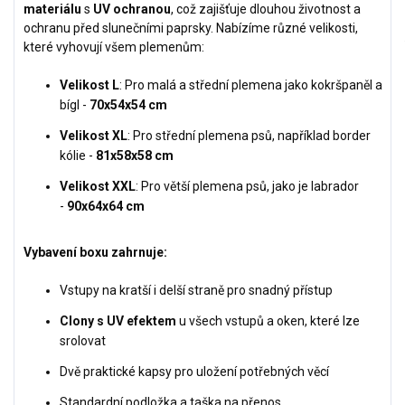
materiálu
s
UV ochranou
, což zajišťuje dlouhou životnost a
ochranu před slunečními paprsky. Nabízíme různé velikosti,
které vyhovují všem plemenům:
Velikost L
: Pro malá a střední plemena jako kokršpaněl a
bígl -
70x54x54 cm
Velikost XL
: Pro střední plemena psů, například border
kólie -
81x58x58 cm
Velikost XXL
: Pro větší plemena psů, jako je labrador
-
90x64x64 cm
Vybavení boxu zahrnuje:
Vstupy na kratší i delší straně pro snadný přístup
Clony s UV efektem
u všech vstupů a oken, které lze
srolovat
Dvě praktické kapsy pro uložení potřebných věcí
Standardní podložka a taška na přenos