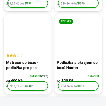
Detail
Detail
289,26 Kč bez DPH
od 289,26 Kč bez DPH
NOVINKA
Matrace do boxu -
Podložka s okrajem do
podložka pro psa -
boxů Hunter -
barevná tlapka
protiotlaková,
SKLADEM
(2 KS)
SKLADEM
termoizolační
400 Kč
320 Kč
od
od
Detail
Detail
od 330,58 Kč bez DPH
od 264,46 Kč bez DPH