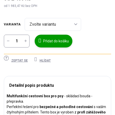
od
1 983,47 Kč
bez DPH
Měrná
cena:
VARIANTA
Přidat do košíku
ZEPTAT SE
HLÍDAT
Detailní popis produktu
Multifunkční cestovní box pro psy
- skládací bouda -
přepravka.
Perfektní řešení pro
bezpečné a pohodlné cestování
s vaším
čtyřnohým přítelem. Tento box je vyroben z
profi zátěžového