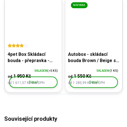
NOVINKA
4pet Box Skládací
Autobox - skládací
bouda - přepravka -
bouda Brown / Beige se
záclonky s UV
zesílenou zadní stěnou
SKLADEM
(>5 KS)
SKLADEM
(1 KS)
ochranou, zesílené dno
a taškou na přenos
1 950 Kč
1 550 Kč
od
od
Detail
Detail
od 1 611,57 Kč bez DPH
od 1 280,99 Kč bez DPH
Související produkty