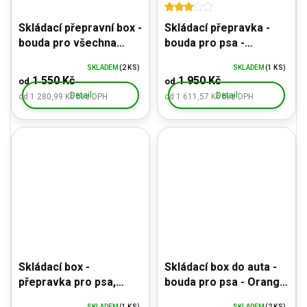
Skládací přepravní box -
Skládací přepravka -
bouda pro všechna
bouda pro psa -
plemena psů - vzor
PRACTIK Brown s
SKLADEM
(2 KS)
SKLADEM
(1 KS)
DENIM šedý
kapsami a taškou na
1 550 Kč
1 950 Kč
od
od
přenos
Detail
Detail
od 1 280,99 Kč bez DPH
od 1 611,57 Kč bez DPH
Skládací box -
Skládací box do auta -
přepravka pro psa,
bouda pro psa - Orange
malé plemeno - vel L,
Autobox XXL
SKLADEM
(1 KS)
SKLADEM
(2 KS)