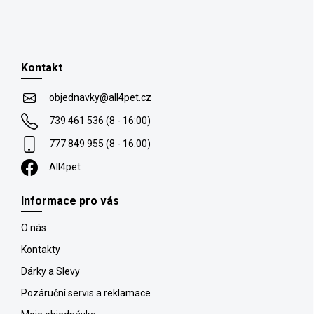
Z
á
p
Kontakt
a
t
objednavky
@
all4pet.cz
í
739 461 536 (8 - 16:00)
777 849 955 (8 - 16:00)
All4pet
Informace pro vás
O nás
Kontakty
Dárky a Slevy
Pozáruční servis a reklamace