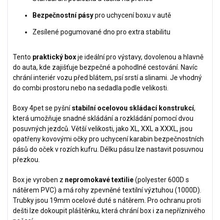
Bezpečnostní pásy
pro uchycení boxu v autě
Zesílené pogumované dno pro extra stabilitu
Tento
praktický box
je ideální pro výstavy, dovolenou a hlavně
do auta, kde zajišťuje bezpečné a pohodlné cestování. Navíc
chrání interiér vozu před blátem, psí srstí a slinami. Je vhodný
do combi prostoru nebo na sedadla podle velikosti.
Boxy 4pet se pyšní
stabilní ocelovou skládací konstrukcí
,
která umožňuje snadné skládání a rozkládání pomocí dvou
posuvných jezdců. Větší velikosti, jako XL, XXL a XXXL, jsou
opatřeny kovovými očky pro uchycení karabin bezpečnostních
pásů do oček v rozích kufru. Délku pásu lze nastavit posuvnou
přezkou.
Box je vyroben z
nepromokavé textilie
(polyester 600D s
nátěrem PVC) a má rohy zpevněné textilní výztuhou (1000D).
Trubky jsou 19mm ocelové duté s nátěrem. Pro ochranu proti
dešti lze dokoupit pláštěnku, která chrání box i za nepříznivého