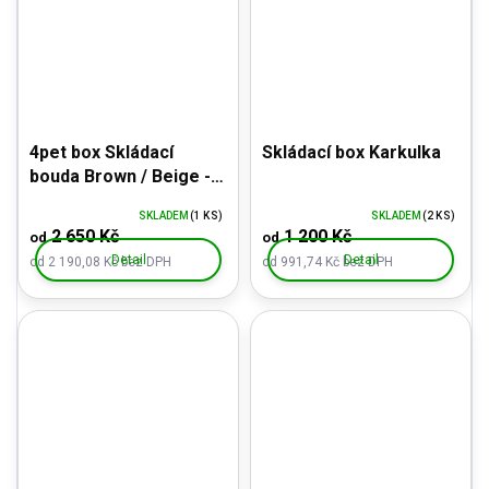
4pet box Skládací
Skládací box Karkulka
bouda Brown / Beige -
přepravka s plnou
SKLADEM
(1 KS)
SKLADEM
(2 KS)
výbavou, zesílené dno
2 650 Kč
1 200 Kč
od
od
Detail
Detail
od 2 190,08 Kč bez DPH
od 991,74 Kč bez DPH