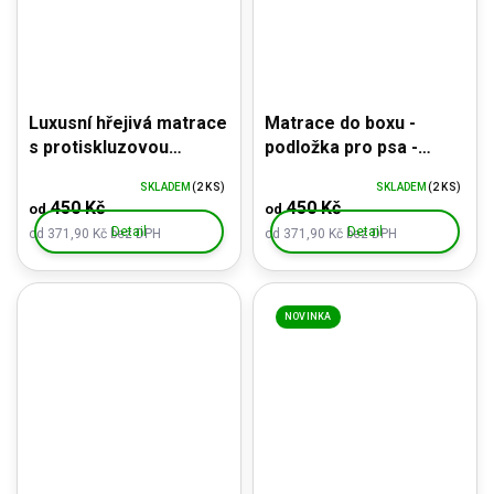
Luxusní hřejivá matrace
Matrace do boxu -
s protiskluzovou
podložka pro psa -
úpravou - hnědá
odolný materiál
SKLADEM
(2 KS)
SKLADEM
(2 KS)
kožešina
450 Kč
450 Kč
od
od
Detail
Detail
od 371,90 Kč bez DPH
od 371,90 Kč bez DPH
NOVINKA