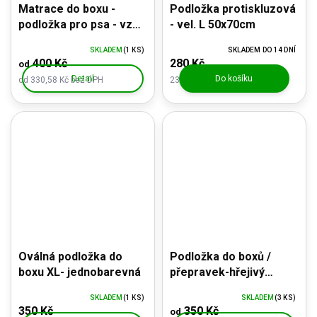
Matrace do boxu -
Podložka protiskluzová
podložka pro psa - vzor
- vel. L 50x70cm
maskáč
SKLADEM
(1 KS)
SKLADEM DO 14 DNÍ
400 Kč
280 Kč
od
Detail
Do košíku
od 330,58 Kč bez DPH
231,40 Kč bez DPH
Oválná podložka do
Podložka do boxů /
boxu XL- jednobarevná
přepravek-hřejivý
mikroplyš Tlapky
SKLADEM
(1 KS)
SKLADEM
(3 KS)
350 Kč
350 Kč
od