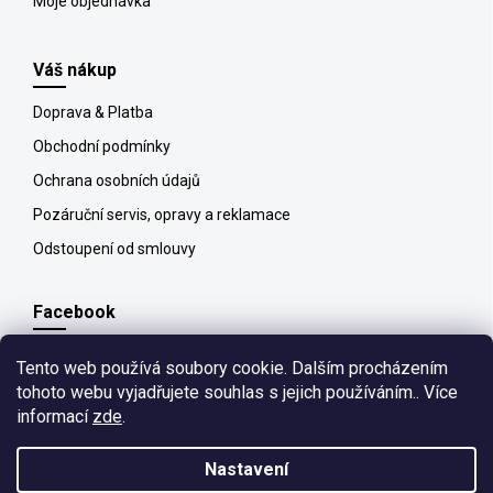
Moje objednávka
Váš nákup
Doprava & Platba
Obchodní podmínky
Ochrana osobních údajů
Pozáruční servis, opravy a reklamace
Odstoupení od smlouvy
Facebook
Tento web používá soubory cookie. Dalším procházením
tohoto webu vyjadřujete souhlas s jejich používáním.. Více
informací
zde
.
Copyright 2026
All4pet
. Všechna práva vyhrazena.
Upravit nastavení
cookies
Nastavení