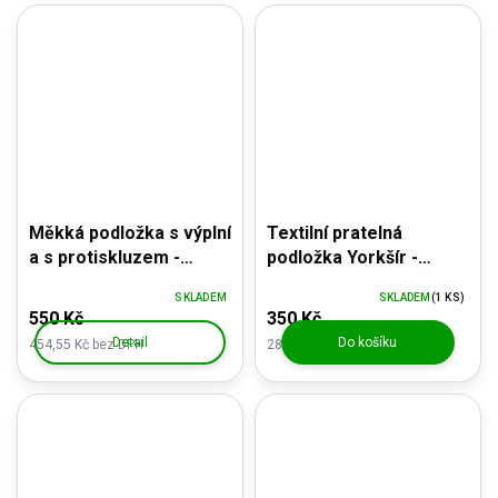
Měkká podložka s výplní
Textilní pratelná
a s protiskluzem -
podložka Yorkšír -
velikost XXXL
protiskluzová spodní
SKLADEM
SKLADEM
(1 KS)
strana
550 Kč
350 Kč
Detail
Do košíku
454,55 Kč bez DPH
289,26 Kč bez DPH