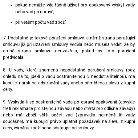
pokud nemůže věc řádně užívat pro opakovaný výskyt vady
nebo vad po opravě,
při větším počtu vad zboží.
7. Podstatné je takové porušení smlouvy, o němž strana porušující
smlouvu již při uzavření smlouvy věděla nebo musela vědět, že by
druhá strana smlouvu neuzavřela, pokud by toto porušení
předvídala.
8. U vady, která znamená nepodstatné porušení smlouvy (bez
ohledu na to, jde-li o vadu odstranitelnou či neodstranitelnou), má
kupující nárok na odstranění vady anebo přiměřenou slevu z kupní
ceny.
9. Vyskytla-li se odstranitelná vada po opravě opakovaně (obvykle
třetí reklamace pro stejnou závadu nebo čtvrtá pro odlišné závady)
nebo má zboží větší počet vad (zpravidla nejméně tři vady
současně), má kupující právo uplatnit požadavek na slevu z kupní
ceny, výměnu zboží nebo odstoupit od smlouvy.