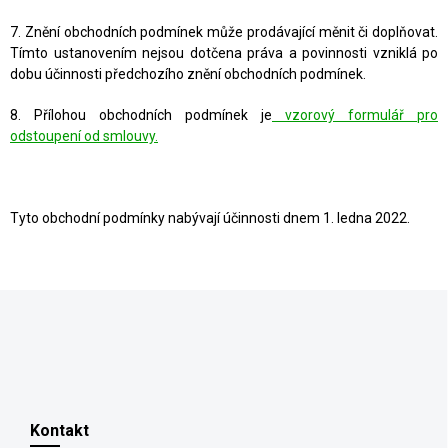
7. Znění obchodních podmínek může prodávající měnit či doplňovat.
Tímto ustanovením nejsou dotčena práva a povinnosti vzniklá po
dobu účinnosti předchozího znění obchodních podmínek.
8. Přílohou obchodních podmínek je
vzorový formulář pro
odstoupení od smlouvy.
Tyto obchodní podmínky nabývají účinnosti dnem 1. ledna 2022.
Z
á
p
Kontakt
a