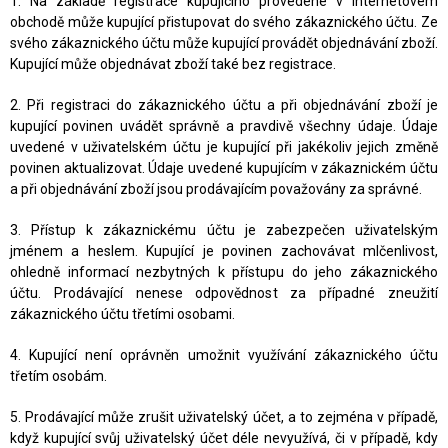
1. Na základě registrace kupujícího provedené v internetovém
obchodě může kupující přistupovat do svého zákaznického účtu. Ze
svého zákaznického účtu může kupující provádět objednávání zboží.
Kupující může objednávat zboží také bez registrace.
2. Při registraci do zákaznického účtu a při objednávání zboží je
kupující povinen uvádět správně a pravdivě všechny údaje. Údaje
uvedené v uživatelském účtu je kupující při jakékoliv jejich změně
povinen aktualizovat. Údaje uvedené kupujícím v zákaznickém účtu
a při objednávání zboží jsou prodávajícím považovány za správné.
3. Přístup k zákaznickému účtu je zabezpečen uživatelským
jménem a heslem. Kupující je povinen zachovávat mlčenlivost,
ohledně informací nezbytných k přístupu do jeho zákaznického
účtu. Prodávající nenese odpovědnost za případné zneužití
zákaznického účtu třetími osobami.
4. Kupující není oprávněn umožnit využívání zákaznického účtu
třetím osobám.
5. Prodávající může zrušit uživatelský účet, a to zejména v případě,
když kupující svůj uživatelský účet déle nevyužívá, či v případě, kdy