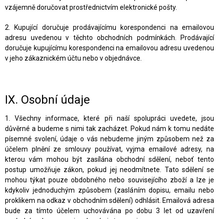
vzájemně doručovat prostřednictvím elektronické pošty.
2. Kupující doručuje prodávajícímu korespondenci na emailovou
adresu uvedenou v těchto obchodních podmínkách. Prodávající
doručuje kupujícímu korespondenci na emailovou adresu uvedenou
v jeho zákaznickém účtu nebo v objednávce.
IX.
Osobní údaje
1. Všechny informace, které při naší spolupráci uvedete, jsou
důvěrné a budeme s nimi tak zacházet. Pokud nám k tomu nedáte
písemné svolení, údaje o vás nebudeme jiným způsobem než za
účelem plnění ze smlouvy používat, vyjma emailové adresy, na
kterou vám mohou být zasílána obchodní sdělení, neboť tento
postup umožňuje zákon, pokud jej neodmítnete. Tato sdělení se
mohou týkat pouze obdobného nebo souvisejícího zboží a lze je
kdykoliv jednoduchým způsobem (zasláním dopisu, emailu nebo
proklikem na odkaz v obchodním sdělení) odhlásit. Emailová adresa
bude za tímto účelem uchovávána po dobu 3 let od uzavření