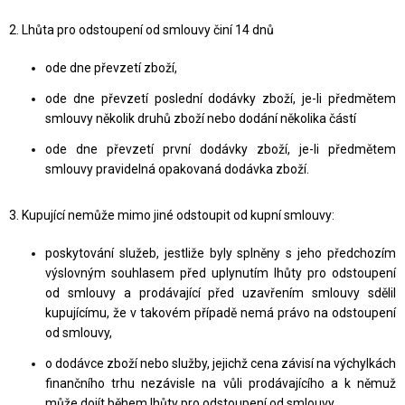
2. Lhůta pro odstoupení od smlouvy činí 14 dnů
ode dne převzetí zboží,
ode dne převzetí poslední dodávky zboží, je-li předmětem
smlouvy několik druhů zboží nebo dodání několika částí
ode dne převzetí první dodávky zboží, je-li předmětem
smlouvy pravidelná opakovaná dodávka zboží.
3. Kupující nemůže mimo jiné odstoupit od kupní smlouvy:
poskytování služeb, jestliže byly splněny s jeho předchozím
výslovným souhlasem před uplynutím lhůty pro odstoupení
od smlouvy a prodávající před uzavřením smlouvy sdělil
kupujícímu, že v takovém případě nemá právo na odstoupení
od smlouvy,
o dodávce zboží nebo služby, jejichž cena závisí na výchylkách
finančního trhu nezávisle na vůli prodávajícího a k němuž
může dojít během lhůty pro odstoupení od smlouvy,