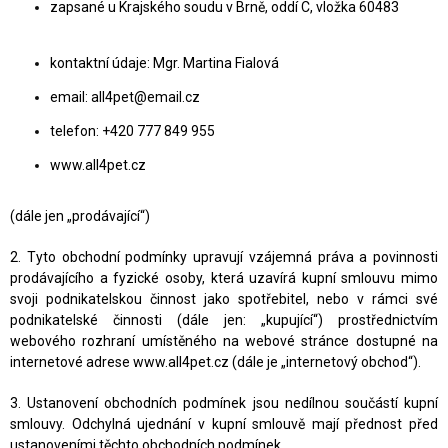
zapsané u Krajského soudu v Brně, oddí C, vložka 60483
kontaktní údaje: Mgr. Martina Fialová
email: all4pet@email.cz
telefon: +420 777 849 955
www.all4pet.cz
(dále jen „prodávající“)
2. Tyto obchodní podmínky upravují vzájemná práva a povinnosti
prodávajícího a fyzické osoby, která uzavírá kupní smlouvu mimo
svoji podnikatelskou činnost jako spotřebitel, nebo v rámci své
podnikatelské činnosti (dále jen: „kupující“) prostřednictvím
webového rozhraní umístěného na webové stránce dostupné na
internetové adrese www.all4pet.cz (dále je „internetový obchod“).
3. Ustanovení obchodních podmínek jsou nedílnou součástí kupní
smlouvy. Odchylná ujednání v kupní smlouvě mají přednost před
ustanoveními těchto obchodních podmínek.