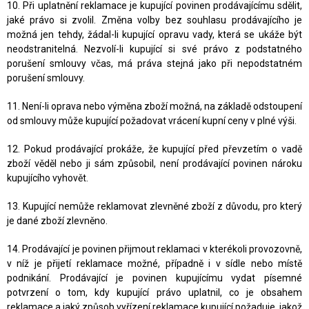
10. Při uplatnění reklamace je kupující povinen prodávajícímu sdělit,
jaké právo si zvolil. Změna volby bez souhlasu prodávajícího je
možná jen tehdy, žádal-li kupující opravu vady, která se ukáže být
neodstranitelná. Nezvolí-li kupující si své právo z podstatného
porušení smlouvy včas, má práva stejná jako při nepodstatném
porušení smlouvy.
11. Není-li oprava nebo výměna zboží možná, na základě odstoupení
od smlouvy může kupující požadovat vrácení kupní ceny v plné výši.
12. Pokud prodávající prokáže, že kupující před převzetím o vadě
zboží věděl nebo ji sám způsobil, není prodávající povinen nároku
kupujícího vyhovět.
13. Kupující nemůže reklamovat zlevněné zboží z důvodu, pro který
je dané zboží zlevněno.
14. Prodávající je povinen přijmout reklamaci v kterékoli provozovně,
v níž je přijetí reklamace možné, případně i v sídle nebo místě
podnikání. Prodávající je povinen kupujícímu vydat písemné
potvrzení o tom, kdy kupující právo uplatnil, co je obsahem
reklamace a jaký způsob vyřízení reklamace kupující požaduje, jakož