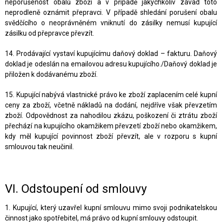
neporušenost obalů zboží a v případě jakýchkoliv závad toto
neprodleně oznámit přepravci. V případě shledání porušení obalu
svědčícího o neoprávněném vniknutí do zásilky nemusí kupující
zásilku od přepravce převzít.
14. Prodávající vystaví kupujícímu daňový doklad – fakturu. Daňový
doklad je odeslán na emailovou adresu kupujícího./Daňový doklad je
přiložen k dodávanému zboží.
15. Kupující nabývá vlastnické právo ke zboží zaplacením celé kupní
ceny za zboží, včetně nákladů na dodání, nejdříve však převzetím
zboží. Odpovědnost za nahodilou zkázu, poškození či ztrátu zboží
přechází na kupujícího okamžikem převzetí zboží nebo okamžikem,
kdy měl kupující povinnost zboží převzít, ale v rozporu s kupní
smlouvou tak neučinil.
VI.
Odstoupení od smlouvy
1. Kupující, který uzavřel kupní smlouvu mimo svoji podnikatelskou
činnost jako spotřebitel, má právo od kupní smlouvy odstoupit.