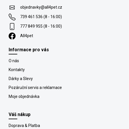
t
objednavky
@
all4pet.cz
í
739 461 536 (8 - 16:00)
777 849 955 (8 - 16:00)
All4pet
Informace pro vás
O nás
Kontakty
Dárky a Slevy
Pozáruční servis a reklamace
Moje objednávka
Váš nákup
Doprava & Platba