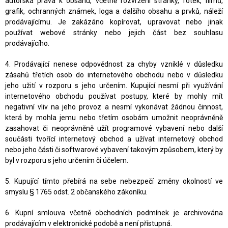
autorská práva k obsahu, včetně rozvržení stránky, fotek, filmů,
grafik, ochranných známek, loga a dalšího obsahu a prvků, náleží
prodávajícímu. Je zakázáno kopírovat, upravovat nebo jinak
používat webové stránky nebo jejich část bez souhlasu
prodávajícího.
4. Prodávající nenese odpovědnost za chyby vzniklé v důsledku
zásahů třetích osob do internetového obchodu nebo v důsledku
jeho užití v rozporu s jeho určením. Kupující nesmí při využívání
internetového obchodu používat postupy, které by mohly mít
negativní vliv na jeho provoz a nesmí vykonávat žádnou činnost,
která by mohla jemu nebo třetím osobám umožnit neoprávněně
zasahovat či neoprávněně užít programové vybavení nebo další
součásti tvořící internetový obchod a užívat internetový obchod
nebo jeho části či softwarové vybavení takovým způsobem, který by
byl v rozporu s jeho určením či účelem.
5. Kupující tímto přebírá na sebe nebezpečí změny okolností ve
smyslu § 1765 odst. 2 občanského zákoníku.
6. Kupní smlouva včetně obchodních podmínek je archivována
prodávajícím v elektronické podobě a není přístupná.