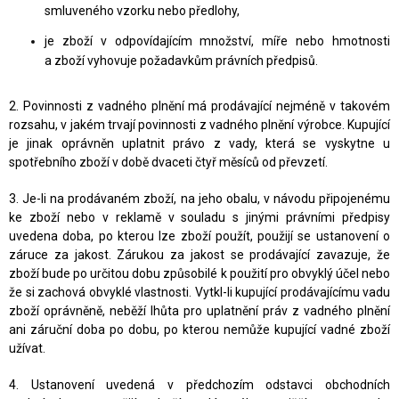
smluveného vzorku nebo předlohy,
je zboží v odpovídajícím množství, míře nebo hmotnosti
a
zboží vyhovuje požadavkům právních předpisů.
2. Povinnosti z vadného plnění má prodávající nejméně v takovém
rozsahu, v jakém trvají povinnosti z vadného plnění výrobce. Kupující
je jinak oprávněn uplatnit právo z vady, která se vyskytne u
spotřebního zboží v době dvaceti čtyř měsíců od převzetí.
3. Je-li na prodávaném zboží, na jeho obalu, v návodu připojenému
ke zboží nebo v reklamě v souladu s jinými právními předpisy
uvedena doba, po kterou lze zboží použít, použijí se ustanovení o
záruce za jakost. Zárukou za jakost se prodávající zavazuje, že
zboží bude po určitou dobu způsobilé k použití pro obvyklý účel nebo
že si zachová obvyklé vlastnosti. Vytkl-li kupující prodávajícímu vadu
zboží oprávněně, neběží lhůta pro uplatnění práv z vadného plnění
ani záruční doba po dobu, po kterou nemůže kupující vadné zboží
užívat.
4. Ustanovení uvedená v předchozím odstavci obchodních