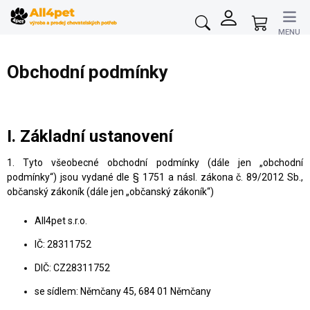
Přejít
na
Nákupní
obsah
košík
Obchodní podmínky
I. Základní ustanovení
1. Tyto všeobecné obchodní podmínky (dále jen „obchodní
podmínky“) jsou vydané dle § 1751 a násl. zákona č. 89/2012 Sb.,
občanský zákoník (dále jen „občanský zákoník“)
All4pet s.r.o.
IČ: 28311752
DIČ: CZ28311752
se sídlem: Němčany 45, 684 01 Němčany