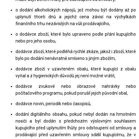
o dodání alkoholických nápojů, jež mohou být dodány až po
uplynutí třiceti dnů a jejichž cena závisí na výchylkách
finančního trhu nezávislých na vůli prodávajícího,
o dodávce zboží, které bylo upraveno podle přání kupujícího
nebo pro jeho osobu,
dodávce zboží, které podléhá rychlé zkáze, jakož i zboží, které
bylo po dodání nenávratně smíseno s jiným zbožím,
dodávce zboží v uzavřeném obalu, které kupující z obalu
vyňal a z hygienických důvodů jej není možné vrátit,
dodávce zvukové nebo obrazové nahrávky nebo
počítačového programu, pokud porušil jejich původní obal,
dodávce novin, periodik nebo časopisů,
dodání digitálního obsahu, pokud nebyl dodán na hmotném
nosiči a byl dodán s předchozím výslovným souhlasem
kupujícího před uplynutím lhůty pro odstoupení od smlouvy a
prodávající před uzavřením smlouvy sdělil kupujícímu, že v