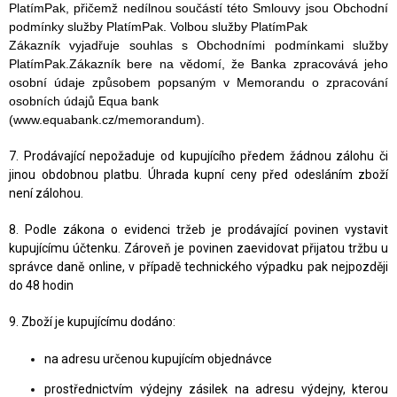
PlatímPak, přičemž nedílnou
součástí této Smlouvy jsou Obchodní
podmínky služby PlatímPak. Volbou služby PlatímPak
Zákazník
vyjadřuje souhlas s Obcho
dními podmínkami služby
PlatímPak.
Zákazník
bere na vědomí, že Banka zpracovává jeho
osobní údaje způsobem popsaným
v Memorandu o zpracování
osobních údajů Equa bank
(www.equabank.cz/memorandum).
7. Prodávající nepožaduje od kupujícího předem žádnou zálohu či
jinou obdobnou platbu. Úhrada kupní ceny před odesláním zboží
není zálohou.
8. Podle zákona o evidenci tržeb je prodávající povinen vystavit
kupujícímu účtenku. Zároveň je povinen zaevidovat přijatou tržbu u
správce daně online, v případě technického výpadku pak nejpozději
do 48 hodin
9. Zboží je kupujícímu dodáno:
na adresu určenou kupujícím objednávce
prostřednictvím výdejny zásilek na adresu výdejny, kterou