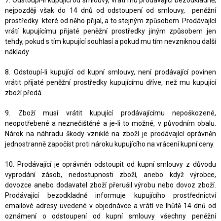
7. Odstoupí-li kupující od smlouvy, vrátí mu prodávající bezodkladně,
nejpozději však do 14 dnů od odstoupení od smlouvy, peněžní
prostředky které od něho přijal, a to stejným způsobem. Prodávající
vrátí kupujícímu přijaté peněžní prostředky jiným způsobem jen
tehdy, pokud s tím kupující souhlasí a pokud mu tím nevzniknou další
náklady.
8. Odstoupí-li kupující od kupní smlouvy, není prodávající povinen
vrátit přijaté peněžní prostředky kupujícímu dříve, než mu kupující
zboží předá.
9. Zboží musí vrátit kupující prodávajícímu nepoškozené,
neopotřebené a neznečištěné a je-li to možné, v původním obalu.
Nárok na náhradu škody vzniklé na zboží je prodávající oprávněn
jednostranně započíst proti nároku kupujícího na vrácení kupní ceny.
10. Prodávající je oprávněn odstoupit od kupní smlouvy z důvodu
vyprodání zásob, nedostupnosti zboží, anebo když výrobce,
dovozce anebo dodavatel zboží přerušil výrobu nebo dovoz zboží.
Prodávající bezodkladně informuje kupujícího prostřednictví
emailové adresy uvedené v objednávce a vrátí ve lhůtě 14 dnů od
oznámení o odstoupení od kupní smlouvy všechny peněžní