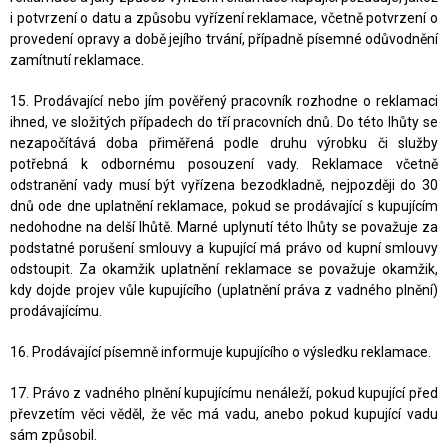
i potvrzení o datu a způsobu vyřízení reklamace, včetně potvrzení o
provedení opravy a době jejího trvání, případně písemné odůvodnění
zamítnutí reklamace.
15. Prodávající nebo jím pověřený pracovník rozhodne o reklamaci
ihned, ve složitých případech do tří pracovních dnů. Do této lhůty se
nezapočítává doba přiměřená podle druhu výrobku či služby
potřebná k odbornému posouzení vady. Reklamace včetně
odstranění vady musí být vyřízena bezodkladně, nejpozději do 30
dnů ode dne uplatnění reklamace, pokud se prodávající s kupujícím
nedohodne na delší lhůtě. Marné uplynutí této lhůty se považuje za
podstatné porušení smlouvy a kupující má právo od kupní smlouvy
odstoupit. Za okamžik uplatnění reklamace se považuje okamžik,
kdy dojde projev vůle kupujícího (uplatnění práva z vadného plnění)
prodávajícímu.
16. Prodávající písemně informuje kupujícího o výsledku reklamace.
17. Právo z vadného plnění kupujícímu nenáleží, pokud kupující před
převzetím věci věděl, že věc má vadu, anebo pokud kupující vadu
sám způsobil.