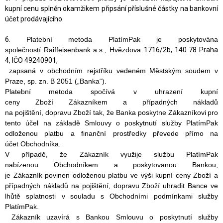
kupní cenu splněn okamžikem připsání příslušné částky na bankovní
účet prodávajícího.
6.
Platební metoda PlatímPak je poskytována
společností
Raiffeisenbank a.s., Hvězdova
1716/2b, 140 78 Praha
4, IČO 49240901,
zapsaná v obchodním rejstříku vedeném
Městským soudem v
Praze, sp. zn. B 2051
(„Banka“).
Platební metoda
spočívá v
uhrazení kupní
ce
ny
Zboží
Zákazníkem
a případných nákladů
na
pojištění,
dopravu
Z
boží
tak, že Banka
poskytne
Zákazníkovi
pro
tento účel
na základě
Smlouvy o poskytnutí služby PlatímPak
odloženou
platb
u a finanční prostředky převede
přímo na
účet
Obchodníka
.
V případě, že
Zákazník
využije službu PlatímPak
nabízenou
Obchodníkem
a
poskytovanou Bankou,
je
Zákazník
povinen
odloženou platbu
ve výši
kupní
ceny
Zboží
a
případn
ých
náklad
ů
na
pojištění,
dopravu
Z
boží
uhradit Bance v
e
lhůtě splatnosti v
souladu s Obchodními podmínkami služby
PlatímPak.
Zákazník
uzavírá s
Bankou
Smlouvu o poskytnutí služby