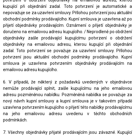
potvrzení o obdržení objednávky na emailovou adresu, kterou
kupující při objednání zadal. Toto potvrzení je automatické a
nepovažuje se za uzavření smlouvy. Přílohou potvrzení jsou aktuální
obchodní podmínky prodávajícího. Kupní smlouva je uzavřena až po
přijetí objednávky prodávajícím. Oznámení o přijetí objednávky je
doručeno na emailovou adresu kupujícího. / Neprodleně po obdržení
objednávky zašle prodávající kupujícímu potvrzení o obdržení
objednávky na emailovou adresu, kterou kupující při objednání
zadal. Toto potvrzení se považuje za uzavření smlouvy. Přílohou
potvrzení jsou aktuální obchodní podmínky prodávajícího. Kupní
smlouva je uzavřena potvrzením objednávky prodávajícím na
emailovou adresu kupujícího.
6. V případě, že některý z požadavků uvedených v objednávce
nemůže prodávající splnit, zašle kupujícímu na jeho emailovou
adresu pozměněnou nabídku. Pozměněná nabídka se považuje za
nový návrh kupní smlouvy a kupní smlouva je v takovém případě
uzavřena potvrzením kupujícího o přijetí této nabídky prodávajícímu
na jeho emailovou adresu uvedenu v těchto obchodních
podmínkách.
7. Všechny objednávky přijaté prodávajícím jsou závazné. Kupující