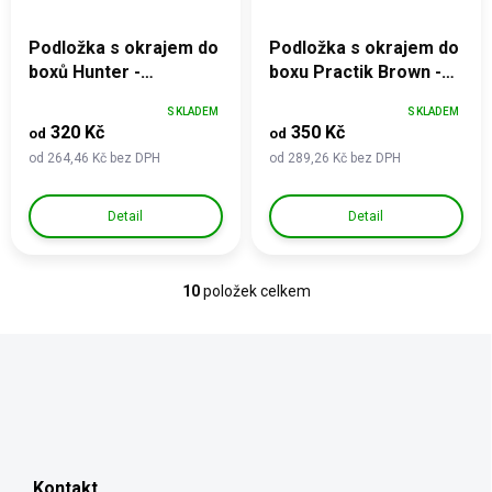
Podložka s okrajem do
Podložka s okrajem do
boxů Hunter -
boxu Practik Brown -
protiotlaková,
protiotlaková,
SKLADEM
SKLADEM
termoizolační
termoizolační
320 Kč
350 Kč
od
od
od 264,46 Kč bez DPH
od 289,26 Kč bez DPH
Detail
Detail
10
položek celkem
O
v
l
á
d
a
c
Z
í
á
p
p
r
Kontakt