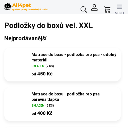
Přejít
na
Nákupní
obsah
košík
Podložky do boxů vel. XXL
Nejprodávanější
Matrace do boxu - podložka pro psa - odolný
materiál
SKLADEM
(2 KS)
450 Kč
od
Matrace do boxu - podložka pro psa -
barevná tlapka
SKLADEM
(2 KS)
400 Kč
od