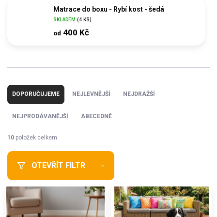
Matrace do boxu - Rybí kost - šedá
SKLADEM
(4 KS)
400 Kč
od
Ř
a
DOPORUČUJEME
NEJLEVNĚJŠÍ
NEJDRAŽŠÍ
z
e
NEJPRODÁVANĚJŠÍ
ABECEDNĚ
n
í
10
položek celkem
p
r
OTEVŘÍT FILTR
o
d
V
u
ý
k
p
t
i