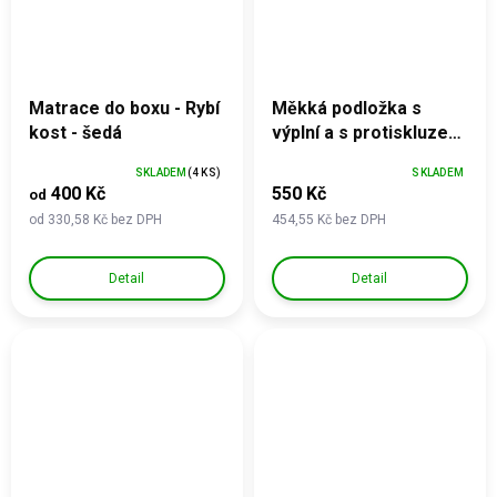
Matrace do boxu - Rybí
Měkká podložka s
kost - šedá
výplní a s protiskluzem
- velikost XXXL
SKLADEM
(4 KS)
SKLADEM
400 Kč
550 Kč
od
od 330,58 Kč bez DPH
454,55 Kč bez DPH
Detail
Detail