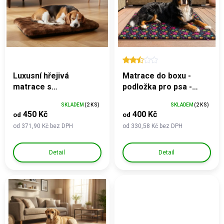
ů
s
p
r
o
d
u
k
Luxusní hřejivá
Matrace do boxu -
t
matrace s
podložka pro psa -
ů
protiskluzovou
barevná tlapka
SKLADEM
(2 KS)
SKLADEM
(2 KS)
úpravou - hnědá
450 Kč
400 Kč
od
od
kožešina
od 371,90 Kč bez DPH
od 330,58 Kč bez DPH
Detail
Detail