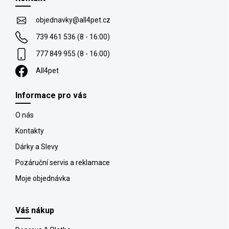
a
v
t
k
objednavky
@
all4pet.cz
y
í
v
739 461 536 (8 - 16:00)
ý
777 849 955 (8 - 16:00)
p
i
All4pet
s
u
Informace pro vás
O nás
Kontakty
Dárky a Slevy
Pozáruční servis a reklamace
Moje objednávka
Váš nákup