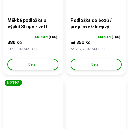
Měkká podložka s
Podložka do boxů /
výplní Stripe - vel L
přepravek-hřejivý
mikroplyš Tlapky
SKLADEM
(1 KS)
SKLADEM
(3 KS)
380 Kč
350 Kč
od
314,05 Kč bez DPH
od 289,26 Kč bez DPH
Detail
Detail
NOVINKA