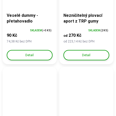
Veselé dummy -
Nezničitelný plovací
přetahovadlo
aport z TRP gumy
SKLADEM
(>5 KS)
SKLADEM
(2 KS)
90 Kč
270 Kč
od
74,38 Kč bez DPH
od 223,14 Kč bez DPH
Detail
Detail