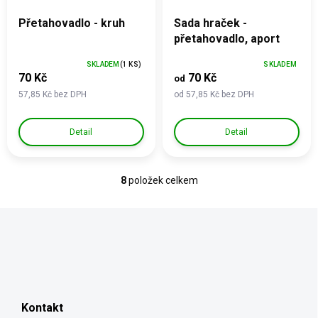
Přetahovadlo - kruh
Sada hraček -
přetahovadlo, aport
SKLADEM
(1 KS)
SKLADEM
70 Kč
70 Kč
od
57,85 Kč bez DPH
od 57,85 Kč bez DPH
Detail
Detail
8
položek celkem
O
v
l
á
d
a
c
Z
í
á
p
p
r
Kontakt