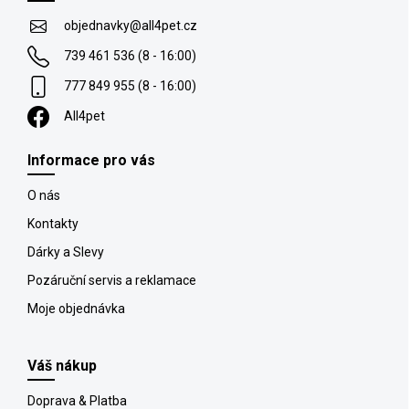
a
v
t
k
objednavky
@
all4pet.cz
y
í
v
739 461 536 (8 - 16:00)
ý
777 849 955 (8 - 16:00)
p
i
All4pet
s
u
Informace pro vás
O nás
Kontakty
Dárky a Slevy
Pozáruční servis a reklamace
Moje objednávka
Váš nákup
Doprava & Platba