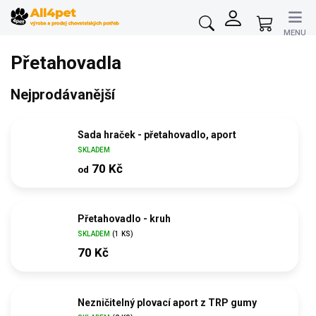
Přejít
na
Nákupní
obsah
košík
Přetahovadla
Nejprodávanější
Sada hraček - přetahovadlo, aport
SKLADEM
70 Kč
od
Přetahovadlo - kruh
SKLADEM
(1 KS)
70 Kč
Nezničitelný plovací aport z TRP gumy