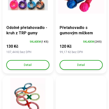
p
r
o
d
u
k
Odolné přetahovadlo -
Přetahovadlo s
t
kruh z TRP gumy
gumovým míčkem
ů
SKLADEM
(1 KS)
SKLADEM
(2 KS)
130 Kč
120 Kč
107,44 Kč bez DPH
99,17 Kč bez DPH
Detail
Detail