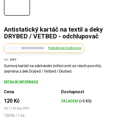
Antistatický kartáč na textil a deky
DRYBED / VETBED - odchlupovač
Podrobnosti hodnocení
NEOHODNOCENO
Kód:
2137
Gumový kartáč na odstranění zvířecí srsti ze všech povrchů,
zejména z dek Drybed / Vetbed / Ekobed.
DETAILNÍ INFORMACE
Cena
Dostupnost
120 Kč
SKLADEM
(>5 KS)
99,17 Kč bez DPH
Měrná
120 Kč / 1 ks