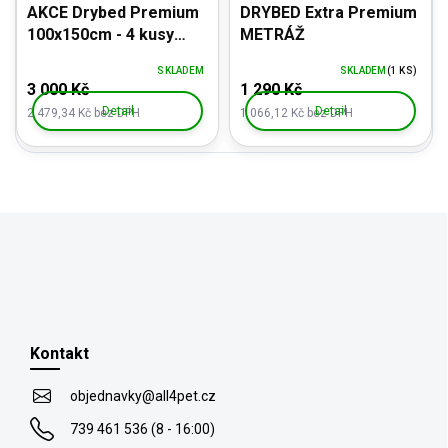
AKCE Drybed Premium
DRYBED Extra Premium
100x150cm - 4 kusy
METRÁŽ
vzor OVEČKA
SKLADEM
SKLADEM
(1 KS)
3 000 Kč
1 290 Kč
Detail
Detail
2 479,34 Kč bez DPH
1 066,12 Kč bez DPH
Z
á
p
Kontakt
a
t
objednavky
@
all4pet.cz
í
739 461 536 (8 - 16:00)