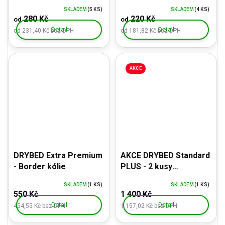
šedé tlapky
SKLADEM
(5 KS)
SKLADEM
(4 KS)
280 Kč
220 Kč
od
od
Detail
Detail
od 231,40 Kč bez DPH
od 181,82 Kč bez DPH
AKCE
DRYBED Extra Premium
AKCE DRYBED Standard
- Border kólie
PLUS - 2 kusy
100x150cm + DÁREK
SKLADEM
(1 KS)
SKLADEM
(1 KS)
550 Kč
1 400 Kč
Detail
Detail
454,55 Kč bez DPH
1 157,02 Kč bez DPH