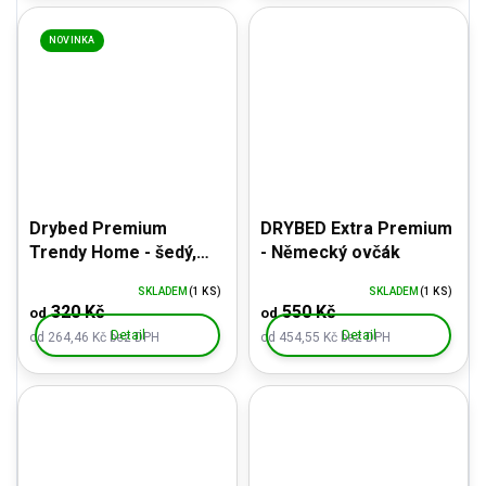
NOVINKA
Drybed Premium
DRYBED Extra Premium
Trendy Home - šedý,
- Německý ovčák
vzor čtverce
SKLADEM
(1 KS)
SKLADEM
(1 KS)
320 Kč
550 Kč
od
od
Detail
Detail
od 264,46 Kč bez DPH
od 454,55 Kč bez DPH