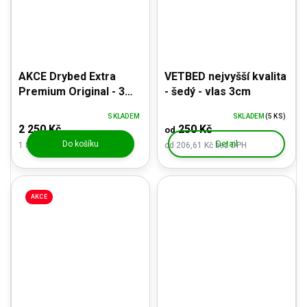
AKCE Drybed Extra
VETBED nejvyšší kvalita
Premium Original - 3
- šedý - vlas 3cm
kusy 100x150cm
SKLADEM
SKLADEM
(5 KS)
2 250 Kč
250 Kč
od
Do košíku
Detail
1 859,50 Kč bez DPH
od 206,61 Kč bez DPH
AKCE