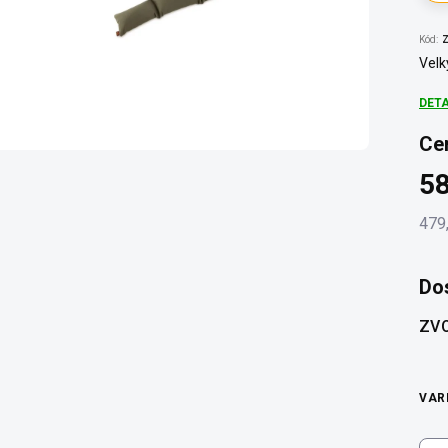
Kód:
Z
Velk
DET
Ce
5
479
Měr
cena
Do
ZVO
VAR