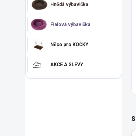
Hnědá výbavička
Fialová výbavička
Něco pro KOČKY
AKCE A SLEVY
S