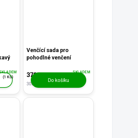
Venčící sada pro
kavý
pohodlné venčení
SKLADEM
SKLADEM
370 Kč
(1 KS)
Do košíku
305,79 Kč bez DPH