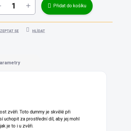
Přidat do košíku
ZEPTAT SE
HLÍDAT
arametry
ost zvěři. Toto dummy je skvělé při
í uchopit za prostřední díl, aby jej mohl
k je to i u zvěři.