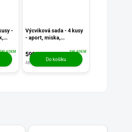
kusy -
Výcviková sada - 4 kusy
k,
- aport, miska,
pamlskovník, taška
SKLADEM
SKLADEM
590 Kč
Do košíku
487,60 Kč bez DPH