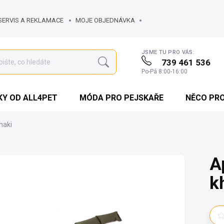
SERVIS A REKLAMACE
MOJE OBJEDNÁVKA
JSME TU PRO VÁS:
739 461 536
Hledat
Po-Pá 8:00-16:00
Y OD ALL4PET
MÓDA PRO PEJSKAŘE
NĚCO PR
haki
A
k