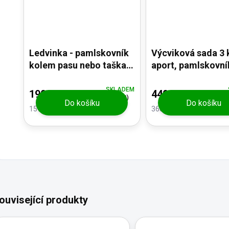
Ledvinka - pamlskovník
Výcviková sada 3 
kolem pasu nebo taška
aport, pamlskovní
přes rameno
miska
SKLADEM
190 Kč
440 Kč
(3 KS)
Do košíku
Do košíku
157,02 Kč bez DPH
363,64 Kč bez DPH
ouvisející produkty