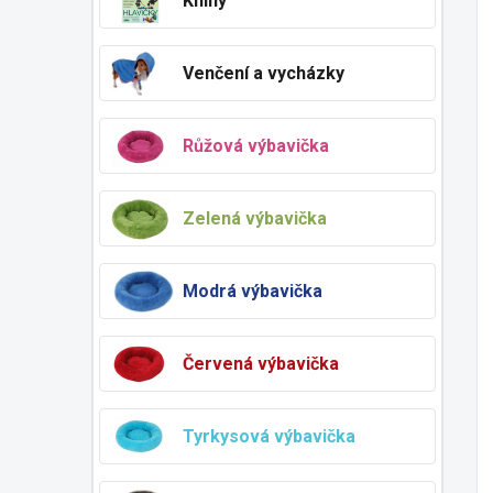
Knihy
Venčení a vycházky
Růžová výbavička
Zelená výbavička
Modrá výbavička
Červená výbavička
Tyrkysová výbavička