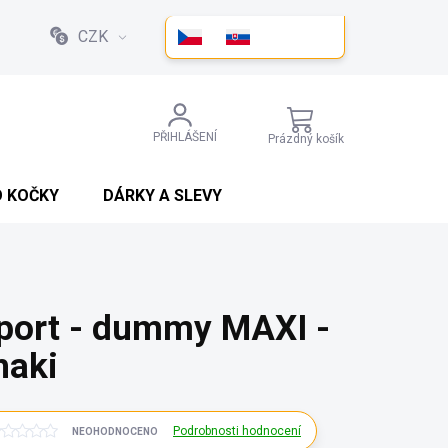
CZK
NÁKUPNÍ
PŘIHLÁŠENÍ
Prázdný košík
KOŠÍK
O KOČKY
DÁRKY A SLEVY
port - dummy MAXI -
haki
Podrobnosti hodnocení
NEOHODNOCENO