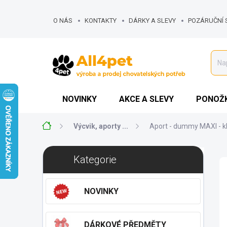
Přejít
na
O NÁS
KONTAKTY
DÁRKY A SLEVY
POZÁRUČNÍ 
obsah
NOVINKY
AKCE A SLEVY
PONOŽK
Domů
Výcvik, aporty ...
Aport - dummy MAXI - k
P
Přeskočit
Kategorie
o
kategorie
s
t
NOVINKY
r
a
n
DÁRKOVÉ PŘEDMĚTY