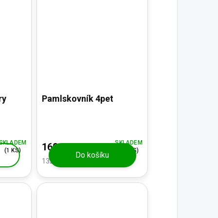
ry
Pamlskovník 4pet
SKLADEM
SKLADEM
160 Kč
(1 KS)
(>5 KS)
Do košíku
132,23 Kč bez DPH