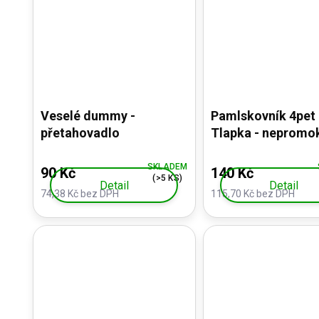
Veselé dummy -
Pamlskovník 4pet
přetahovadlo
Tlapka - nepromo
SKLADEM
90 Kč
140 Kč
(>5 KS)
Detail
Detail
74,38 Kč bez DPH
115,70 Kč bez DPH