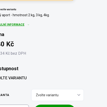
volte variantu
ý aport - hmotnost 2 kg, 3 kg, 4kg.
AILNÍ INFORMACE
na
80 Kč
,34 Kč bez DPH
ná
:
stupnost
LTE VARIANTU
IANTA