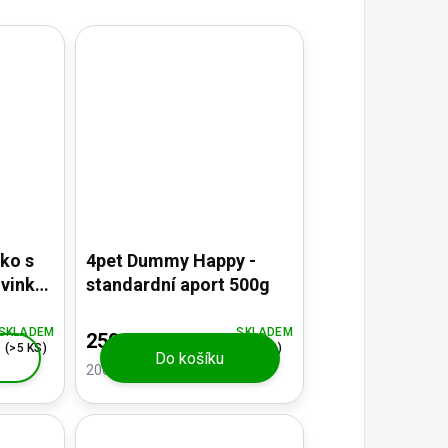
ko s
4pet Dummy Happy -
vinka
standardní aport 500g
SKLADEM
SKLADEM
250 Kč
(>5 KS)
(4 KS)
Do košíku
206,61 Kč bez DPH