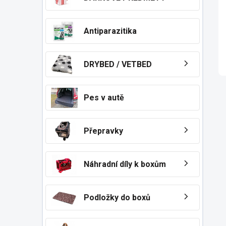
n
í
p
Antiparazitika
a
n
e
DRYBED / VETBED
l
Pes v autě
Přepravky
Náhradní díly k boxům
Podložky do boxů