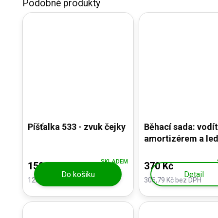
Píšťalka 533 - zvuk čejky
Běhací sada: vodít
amortizérem a led
kolem pasu
SKLADEM
150 Kč
370 Kč
Do košíku
Detail
123,97 Kč bez DPH
305,79 Kč bez DPH