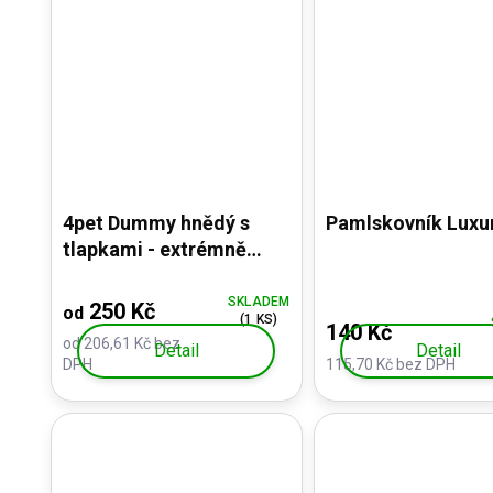
4pet Dummy hnědý s
Pamlskovník Luxu
tlapkami - extrémně
odolný aport
SKLADEM
250 Kč
od
(1 KS)
140 Kč
od 206,61 Kč bez
Detail
Detail
DPH
115,70 Kč bez DPH