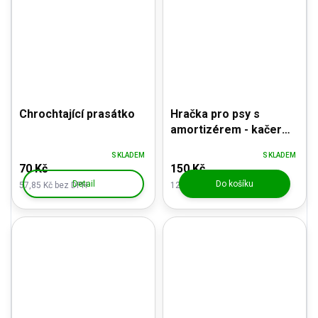
Chrochtající prasátko
Hračka pro psy s
amortizérem - kačer
42cm
SKLADEM
SKLADEM
70 Kč
150 Kč
Detail
Do košíku
57,85 Kč bez DPH
123,97 Kč bez DPH