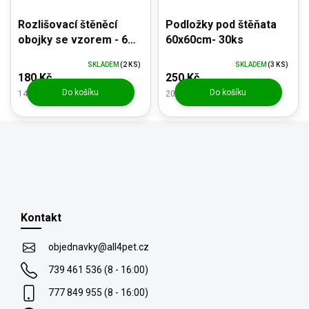
Rozlišovací štěněcí
Podložky pod štěňata
obojky se vzorem - 6
60x60cm- 30ks
kusů
SKLADEM
(2 KS)
SKLADEM
(3 KS)
180 Kč
250 Kč
Do košíku
Do košíku
148,76 Kč bez DPH
206,61 Kč bez DPH
Z
á
p
Kontakt
a
t
objednavky
@
all4pet.cz
í
739 461 536 (8 - 16:00)
777 849 955 (8 - 16:00)