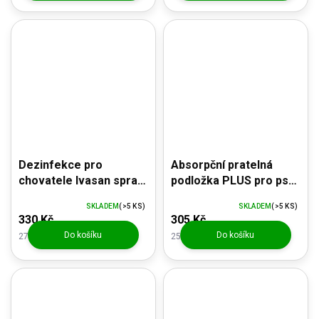
Dezinfekce pro
Absorpční pratelná
chovatele Ivasan spray
podložka PLUS pro psy
500ml
a kočky 75x85cm
SKLADEM
(>5 KS)
SKLADEM
(>5 KS)
330 Kč
305 Kč
Do košíku
Do košíku
272,73 Kč bez DPH
252,07 Kč bez DPH