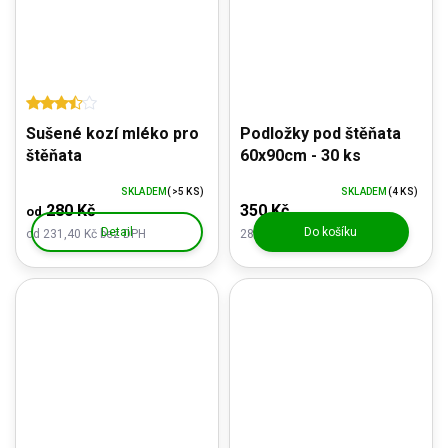
Sušené kozí mléko pro
Podložky pod štěňata
štěňata
60x90cm - 30 ks
SKLADEM
(>5 KS)
SKLADEM
(4 KS)
280 Kč
350 Kč
od
Detail
Do košíku
od 231,40 Kč bez DPH
289,26 Kč bez DPH