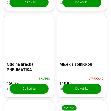
Do košíku
Do košíku
206,61 Kč bez DPH
123,97 Kč bez DPH
Odolná hračka
Míček s rolničkou
PNEUMATIKA
SKLADEM
VYPRODÁNO
150 Kč
110 Kč
Do košíku
Do košíku
123,97 Kč bez DPH
90,91 Kč bez DPH
NOVINKA