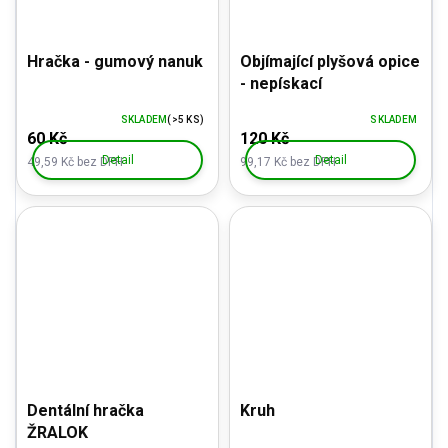
Hračka - gumový nanuk
Objímající plyšová opice
- nepískací
SKLADEM
(>5 KS)
SKLADEM
60 Kč
120 Kč
Detail
Detail
49,59 Kč bez DPH
99,17 Kč bez DPH
Dentální hračka
Kruh
ŽRALOK