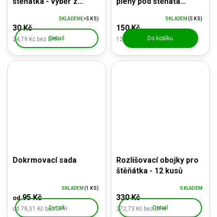
štěňátka - výběr z
pleny pod štěňata
mnoha barev
75x90cm - SuperDry 10
SKLADEM
(>5 KS)
SKLADEM
(5 KS)
ks
30 Kč
150 Kč
Detail
Do košíku
24,79 Kč bez DPH
123,97 Kč bez DPH
Dokrmovací sada
Rozlišovací obojky pro
štěňátka - 12 kusů
SKLADEM
(1 KS)
SKLADEM
95 Kč
330 Kč
od
Detail
Detail
od 78,51 Kč bez DPH
272,73 Kč bez DPH