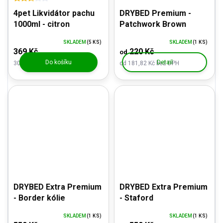
4pet Likvidátor pachu
DRYBED Premium -
1000ml - citron
Patchwork Brown
SKLADEM
(5 KS)
SKLADEM
(1 KS)
369 Kč
220 Kč
od
Do košíku
Detail
304,96 Kč bez DPH
od 181,82 Kč bez DPH
DRYBED Extra Premium
DRYBED Extra Premium
- Border kólie
- Staford
SKLADEM
(1 KS)
SKLADEM
(1 KS)