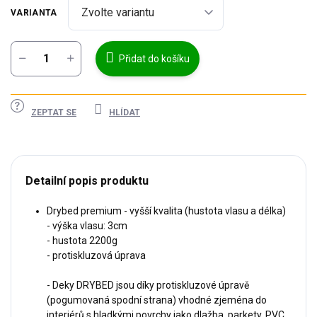
VARIANTA
Přidat do košíku
ZEPTAT SE
HLÍDAT
Detailní popis produktu
Drybed premium - vyšší kvalita (hustota vlasu a délka)
- výška vlasu: 3cm
- hustota 2200g
- protiskluzová úprava
- Deky DRYBED jsou díky protiskluzové úpravě
(pogumovaná spodní strana) vhodné zjeména do
interiérů s hladkými povrchy jako dlažba, parkety, PVC, ...,