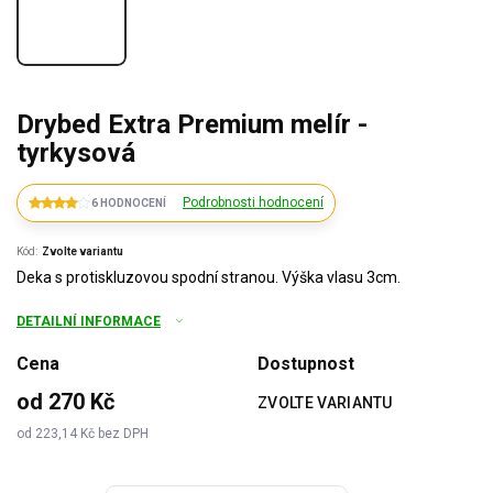
Drybed Extra Premium melír -
tyrkysová
Podrobnosti hodnocení
6 HODNOCENÍ
Kód:
Zvolte variantu
Deka s protiskluzovou spodní stranou. Výška vlasu 3cm.
DETAILNÍ INFORMACE
Cena
Dostupnost
od
270 Kč
ZVOLTE VARIANTU
od
223,14 Kč
bez DPH
Měrná
cena: