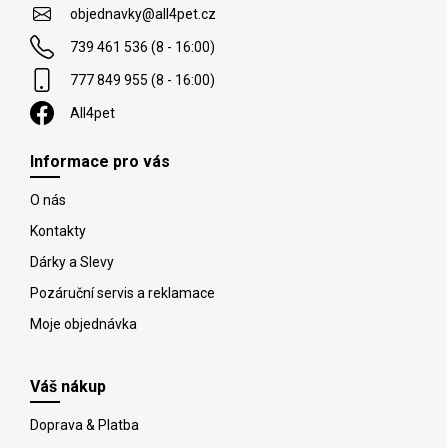
t
objednavky
@
all4pet.cz
í
739 461 536 (8 - 16:00)
777 849 955 (8 - 16:00)
All4pet
Informace pro vás
O nás
Kontakty
Dárky a Slevy
Pozáruční servis a reklamace
Moje objednávka
Váš nákup
Doprava & Platba