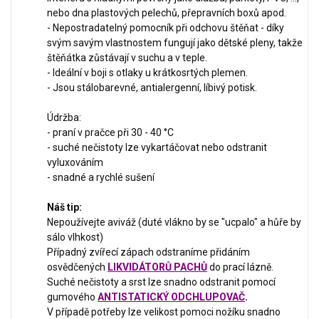
nebo dna plastových pelechů, přepravních boxů apod.
- Nepostradatelný pomocník při odchovu štěňat - díky
svým savým vlastnostem fungují jako dětské pleny, takže
štěňátka zůstávají v suchu a v teple.
- Ideální v boji s otlaky u krátkosrtých plemen.
- Jsou stálobarevné, antialergenní, líbivý potisk.
Údržba:
- praní v pračce při 30 - 40
°C
- suché nečistoty lze vykartáčovat nebo odstranit
vyluxováním
- snadné a rychlé sušení
Náš tip:
Nepoužívejte aviváž (duté vlákno by se "ucpalo" a hůře by
sálo vlhkost)
Případný zvířecí zápach odstraníme přidáním
osvědčených
LIKVIDÁTORŮ PACHŮ
do prací lázně.
Suché nečistoty a srst lze snadno odstranit pomocí
gumového
ANTISTATICKÝ ODCHLUPOVAČ
.
V případě potřeby lze velikost pomoci nožíku snadno