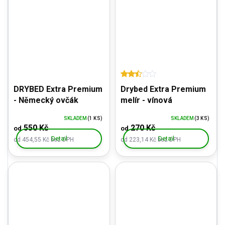
DRYBED Extra Premium
Drybed Extra Premium
- Německý ovčák
melír - vínová
SKLADEM
(1 KS)
SKLADEM
(3 KS)
550 Kč
270 Kč
od
od
Detail
Detail
od 454,55 Kč bez DPH
od 223,14 Kč bez DPH