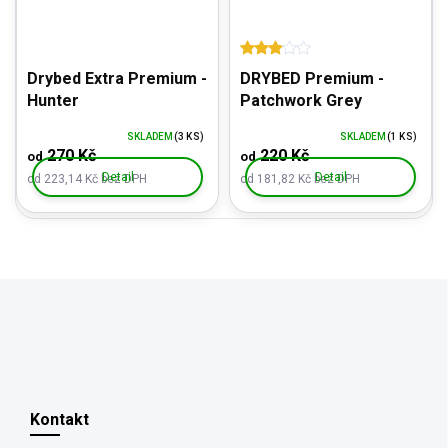
Drybed Extra Premium -
DRYBED Premium -
Hunter
Patchwork Grey
SKLADEM
(3 KS)
SKLADEM
(1 KS)
270 Kč
220 Kč
od
od
Detail
Detail
od 223,14 Kč bez DPH
od 181,82 Kč bez DPH
Z
á
p
Kontakt
a