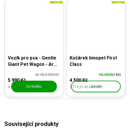
Z
Z
D
D
A
A
R
R
M
M
A
A
Vozík pro psa - Gentle
Kočárek Innopet First
Giant Pet Wagon - Army
Class
Green
NA OBJEDNÁVKU
SKLADEM
(1 KS)
5 990 Kč
4 500 Kč
Do košíku
Detail
4 950,41 Kč bez DPH
3 719,01 Kč bez DPH
Související produkty