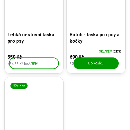
Lehká cestovní taška
Batoh - taška pro psy a
pro psy
kočky
SKLADEM
(2 KS)
550 Kč
690 Kč
Detail
Do košíku
454,55 Kč bez DPH
570,25 Kč bez DPH
NOVINKA