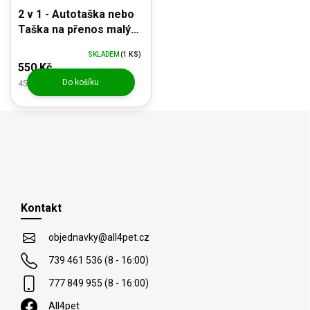
2 v 1 - Autotaška nebo
Taška na přenos malých
zvířat do 12kg
SKLADEM
(1 KS)
550 Kč
Do košíku
454,55 Kč bez DPH
Z
á
p
Kontakt
a
t
objednavky
@
all4pet.cz
í
739 461 536 (8 - 16:00)
777 849 955 (8 - 16:00)
All4pet