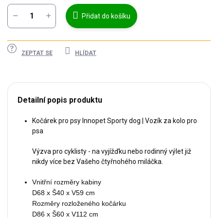
Přidat do košíku
ZEPTAT SE
HLÍDAT
Detailní popis produktu
Kočárek pro psy Innopet Sporty dog | Vozík za kolo pro
psa
Výzva pro cyklisty - na vyjížďku nebo rodinný výlet již
nikdy více bez Vašeho čtyřnohého miláčka.
Vnitřní rozměry kabiny

D68 x Š40 x V59 cm

Rozměry rozloženého kočárku

D86 x Š60 x V112 cm
