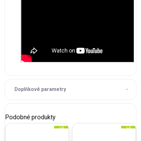
Doplňkové parametry
Z
Z
D
D
A
A
R
R