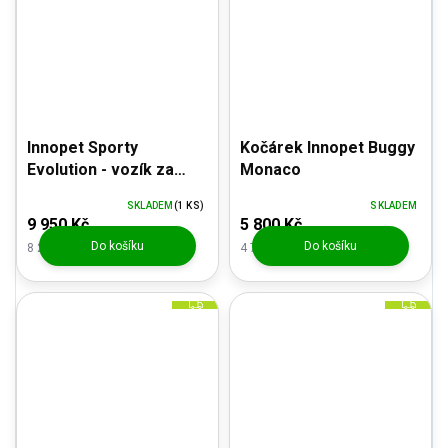
M
M
A
A
Innopet Sporty
Kočárek Innopet Buggy
Evolution - vozík za
Monaco
kolo - Latte
SKLADEM
(1 KS)
SKLADEM
9 950 Kč
5 800 Kč
Do košíku
Do košíku
8 223,14 Kč bez DPH
4 793,39 Kč bez DPH
Z
Z
D
D
A
A
R
R
M
M
A
A