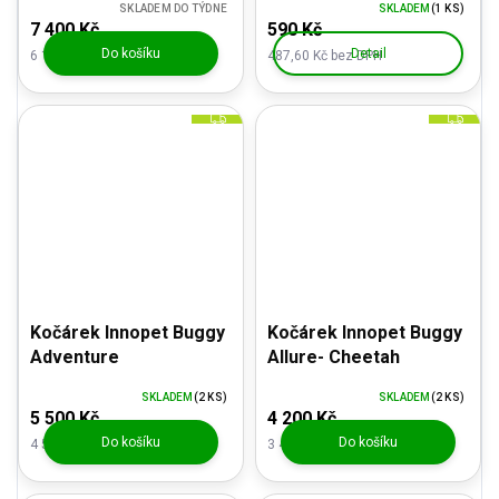
SKLADEM DO TÝDNE
SKLADEM
(1 KS)
7 400 Kč
590 Kč
Do košíku
Detail
6 115,70 Kč bez DPH
487,60 Kč bez DPH
Z
Z
D
D
A
A
R
R
M
M
A
A
Kočárek Innopet Buggy
Kočárek Innopet Buggy
Adventure
Allure- Cheetah
SKLADEM
(2 KS)
SKLADEM
(2 KS)
5 500 Kč
4 200 Kč
Do košíku
Do košíku
4 545,45 Kč bez DPH
3 471,07 Kč bez DPH