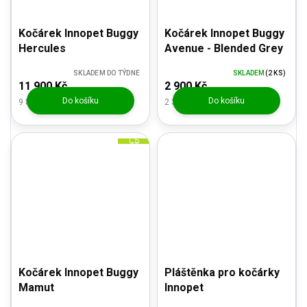
Kočárek Innopet Buggy
Kočárek Innopet Buggy
Hercules
Avenue - Blended Grey
SKLADEM DO TÝDNE
SKLADEM
(2 KS)
11 900 Kč
2 900 Kč
Do košíku
Do košíku
9 834,71 Kč bez DPH
2 396,69 Kč bez DPH
Z
D
A
R
M
A
Kočárek Innopet Buggy
Pláštěnka pro kočárky
Mamut
Innopet