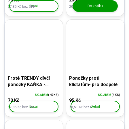
Detail
Do košíku
57,85 Kč bez DPH
206,61 Kč bez DPH
Froté TRENDY dívčí
Ponožky proti
ponožky KAŇKA -
klíšťatům- pro dospělé
Hawkik
SKLADEM
(>5 KS)
SKLADEM
(4 KS)
70 Kč
95 Kč
Detail
Detail
57,85 Kč bez DPH
78,51 Kč bez DPH