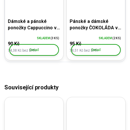
Dámské a pánské
Pánské a dámské
ponožky Cappuccino v
ponožky ČOKOLÁDA v
dárkovém balení v
dárkovém balení
SKLADEM
(3 KS)
SKLADEM
(2 KS)
kelímku
90 Kč
95 Kč
Detail
Detail
74,38 Kč bez DPH
78,51 Kč bez DPH
Související produkty