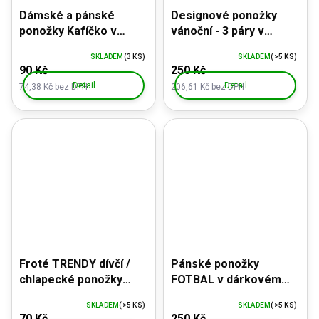
Dámské a pánské
Designové ponožky
ponožky Kafíčko v
vánoční - 3 páry v
dárkovém balení
dárkovém balení
SKLADEM
(3 KS)
SKLADEM
(>5 KS)
90 Kč
250 Kč
Detail
Detail
74,38 Kč bez DPH
206,61 Kč bez DPH
Froté TRENDY dívčí /
Pánské ponožky
chlapecké ponožky
FOTBAL v dárkovém
KAŇKA - Hawkik
balení
SKLADEM
(>5 KS)
SKLADEM
(>5 KS)
70 Kč
250 Kč