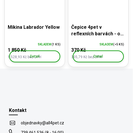
Mikina Labrador Yellow
Čepice 4pet v
reflexních barvách - od
podzimu do jara
SKLADEM
(1 KS)
SKLADEM
(>5 KS)
1 850 Kč
370 Kč
Detail
Detail
1 528,93 Kč bez DPH
305,79 Kč bez DPH
Z
á
p
Kontakt
a
t
objednavky
@
all4pet.cz
í
739 461 536 (8 - 16:00)