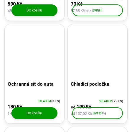
590 Kč
70 Kč
Do košíku
Detail
487,60 Kč bez DPH
57,85 Kč bez DPH
Ochranná síť do auta
Chladicí podložka
SKLADEM
(3 KS)
SKLADEM
(>5 KS)
180 Kč
190 Kč
od
Do košíku
Detail
148,76 Kč bez DPH
od 157,02 Kč bez DPH