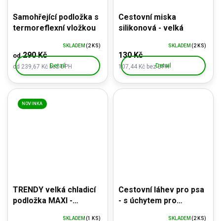
Samohřející podložka s
Cestovní miska
termoreflexní vložkou
silikonová - velká
SKLADEM
(2 KS)
SKLADEM
(2 KS)
290 Kč
130 Kč
od
Detail
Detail
od 239,67 Kč bez DPH
107,44 Kč bez DPH
NOVINKA
TRENDY velká chladicí
Cestovní láhev pro psa
podložka MAXI -
- s úchytem pro
90x80cm
připevnění
SKLADEM
(1 KS)
SKLADEM
(2 KS)