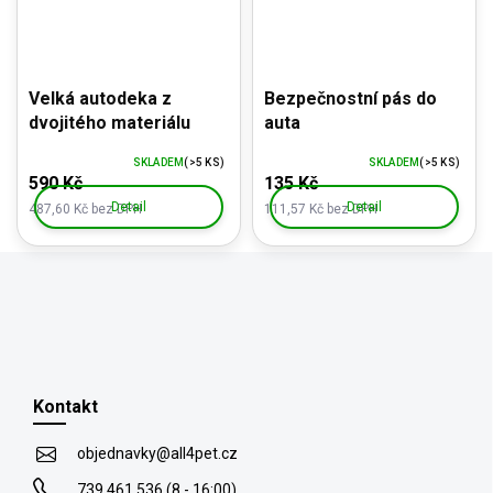
Velká autodeka z
Bezpečnostní pás do
dvojitého materiálu
auta
SKLADEM
(>5 KS)
SKLADEM
(>5 KS)
590 Kč
135 Kč
Detail
Detail
487,60 Kč bez DPH
111,57 Kč bez DPH
Z
á
p
Kontakt
a
t
objednavky
@
all4pet.cz
í
739 461 536 (8 - 16:00)