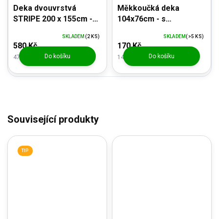
Deka dvouvrstvá
Měkkoučká deka
STRIPE 200 x 155cm -
104x76cm - s
barva vínová
olemovaným okrajem
SKLADEM
(2 KS)
SKLADEM
(>5 KS)
580 Kč
170 Kč
Do košíku
Do košíku
479,34 Kč bez DPH
140,50 Kč bez DPH
Související produkty
TIP