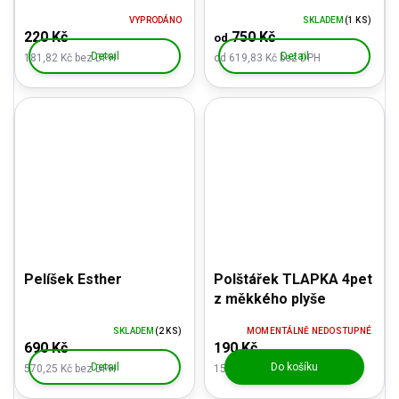
VYPRODÁNO
SKLADEM
(1 KS)
220 Kč
750 Kč
od
Detail
Detail
181,82 Kč bez DPH
od 619,83 Kč bez DPH
Pelíšek Esther
Polštářek TLAPKA 4pet
z měkkého plyše
SKLADEM
(2 KS)
MOMENTÁLNĚ NEDOSTUPNÉ
690 Kč
190 Kč
Detail
Do košíku
570,25 Kč bez DPH
157,02 Kč bez DPH