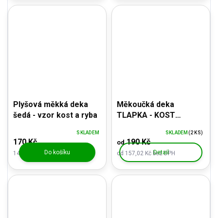
Plyšová měkká deka
Měkoučká deka
šedá - vzor kost a ryba
TLAPKA - KOST
barevná, šedá
SKLADEM
SKLADEM
(2 KS)
170 Kč
190 Kč
od
Do košíku
Detail
140,50 Kč bez DPH
od 157,02 Kč bez DPH