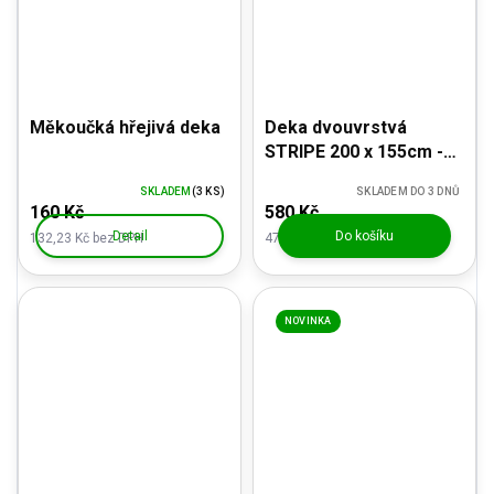
Měkoučká hřejivá deka
Deka dvouvrstvá
STRIPE 200 x 155cm -
barva hnědá
SKLADEM
(3 KS)
SKLADEM DO 3 DNŮ
160 Kč
580 Kč
Detail
Do košíku
132,23 Kč bez DPH
479,34 Kč bez DPH
NOVINKA