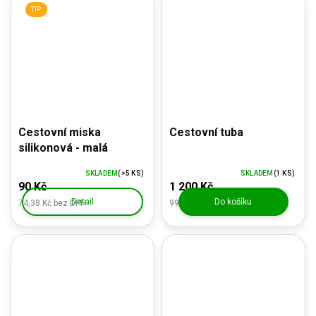
TIP
Cestovní miska
Cestovní tuba
silikonová - malá
SKLADEM
(>5 KS)
SKLADEM
(1 KS)
90 Kč
1 200 Kč
Detail
Do košíku
74,38 Kč bez DPH
991,74 Kč bez DPH