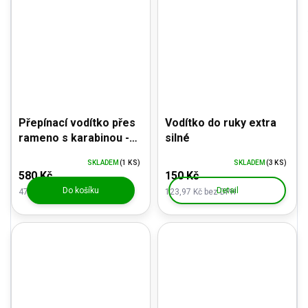
Přepínací vodítko přes
Vodítko do ruky extra
rameno s karabinou -
silné
duhové, černé
SKLADEM
(1 KS)
SKLADEM
(3 KS)
580 Kč
150 Kč
Do košíku
Detail
479,34 Kč bez DPH
123,97 Kč bez DPH