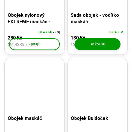
Obojek nylonový
Sada obojek - vodítko
EXTREME maskáč -
maskáč
nezničitelný!
SKLADEM
(2 KS)
SKLADEM
280 Kč
130 Kč
Detail
Do košíku
231,40 Kč bez DPH
107,44 Kč bez DPH
Obojek maskáč
Obojek Buldoček