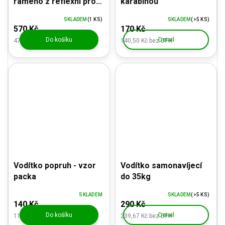
rameno z reflexní profi
karabinou
šňůry - s karabinou,
SKLADEM
(1 KS)
SKLADEM
(>5 KS)
zelené
570 Kč
170 Kč
Do košíku
Detail
471,07 Kč bez DPH
140,50 Kč bez DPH
Vodítko popruh - vzor
Vodítko samonavíjecí
packa
do 35kg
SKLADEM
SKLADEM
(>5 KS)
140 Kč
290 Kč
Do košíku
Detail
115,70 Kč bez DPH
239,67 Kč bez DPH