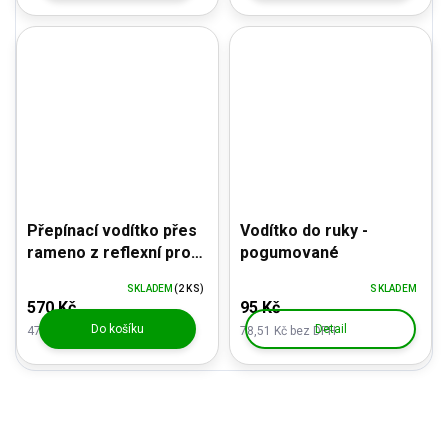
Přepínací vodítko přes
Vodítko do ruky -
rameno z reflexní profi
pogumované
šňůry - s moxonovou
SKLADEM
(2 KS)
SKLADEM
smyčkou, zelené
570 Kč
95 Kč
Do košíku
Detail
471,07 Kč bez DPH
78,51 Kč bez DPH