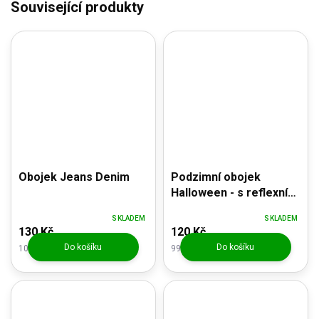
Související produkty
Obojek Jeans Denim
Podzimní obojek
Halloween - s reflexní
tlapkou
SKLADEM
SKLADEM
130 Kč
120 Kč
Do košíku
Do košíku
107,44 Kč bez DPH
99,17 Kč bez DPH