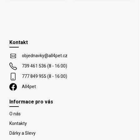
Z
á
p
Kontakt
a
t
objednavky
@
all4pet.cz
í
739 461 536 (8 - 16:00)
777 849 955 (8 - 16:00)
All4pet
Informace pro vás
O nás
Kontakty
Dárky a Slevy