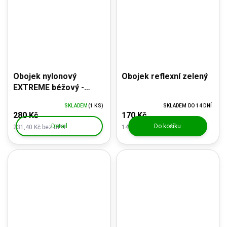
Obojek nylonový
Obojek reflexní zelený
EXTREME béžový -
nezničitelný!
SKLADEM
(1 KS)
SKLADEM DO 14 DNÍ
280 Kč
170 Kč
Detail
Do košíku
231,40 Kč bez DPH
140,50 Kč bez DPH