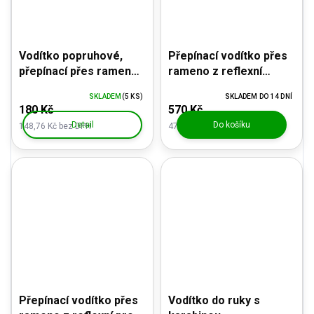
Vodítko popruhové,
Přepínací vodítko přes
přepínací přes rameno
rameno z reflexní
nebo do ruky
PROFI šňůry - s
SKLADEM
(5 KS)
SKLADEM DO 14 DNÍ
karabinou, oranžové
180 Kč
570 Kč
Detail
Do košíku
148,76 Kč bez DPH
471,07 Kč bez DPH
Přepínací vodítko přes
Vodítko do ruky s