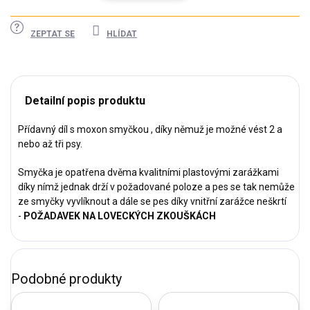
ZEPTAT SE
HLÍDAT
Detailní popis produktu
Přídavný díl s moxon smyčkou , díky němuž je možné vést 2 a
nebo až tři psy.
Smyčka je opatřena dvěma kvalitními plastovými zarážkami
díky nímž jednak drží v požadované poloze a pes se tak nemůže
ze smyčky vyvlíknout a dále se pes díky vnitřní zarážce neškrtí
-
POŽADAVEK NA LOVECKÝCH ZKOUŠKÁCH