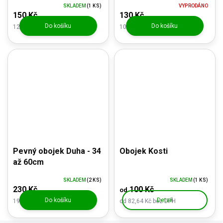
SKLADEM
(1 KS)
VYPRODÁNO
150 Kč
130 Kč
Do košíku
Do košíku
123,97 Kč bez DPH
107,44 Kč bez DPH
Pevný obojek Duha - 34
Obojek Kosti
až 60cm
SKLADEM
(2 KS)
SKLADEM
(1 KS)
230 Kč
100 Kč
od
Do košíku
Detail
190,08 Kč bez DPH
od 82,64 Kč bez DPH