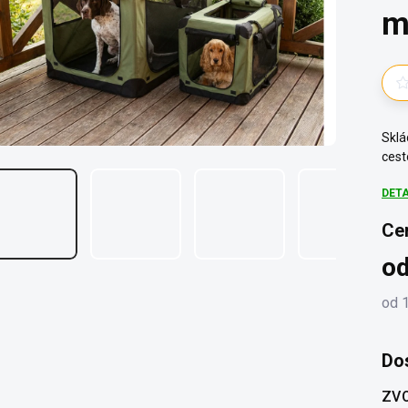
m
Sklá
cest
DET
Ce
o
od
Měr
cena
Do
ZVO