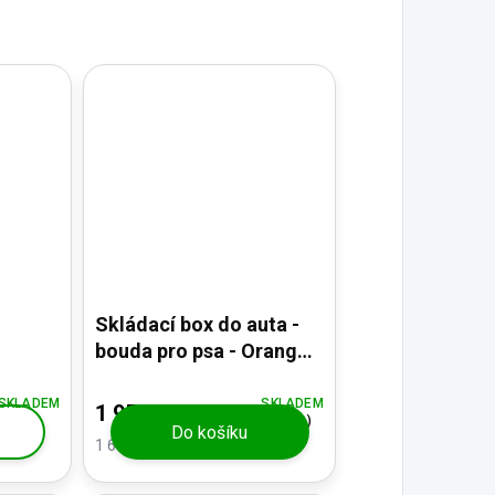
Skládací box do auta -
bouda pro psa - Orange
Autobox XXL
SKLADEM
SKLADEM
1 950 Kč
(2 KS)
Do košíku
1 611,57 Kč bez DPH