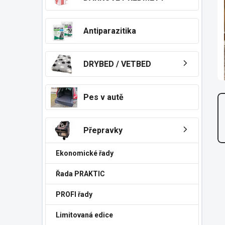
n
í
p
Antiparazitika
a
n
e
DRYBED / VETBED
l
Pes v autě
Přepravky
Ekonomické řady
Řada PRAKTIC
PROFI řady
Limitovaná edice