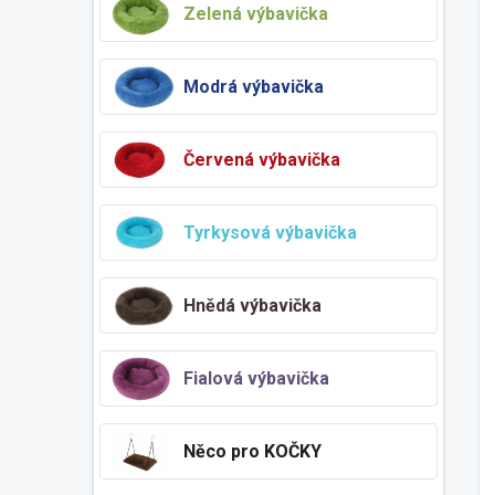
Zelená výbavička
Modrá výbavička
Červená výbavička
Tyrkysová výbavička
Hnědá výbavička
Fialová výbavička
Něco pro KOČKY