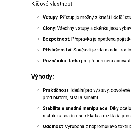
Klíčové vlastnosti:
Vstupy
: Přístup je možný z kratší i delší str
Clony
: Všechny vstupy a okénka jsou vybave
Bezpečnost
: Přepravka je opatřena pojistk
Příslušenství
: Součástí je standardní podl
Poznámka
: Taška pro přenos není součást
Výhody:
Praktičnost
: Ideální pro výstavy, dovolené
před blátem, srstí a slinami.
Stabilita a snadná manipulace
: Díky ocel
stabilní a snadno se skládá a rozkládá po
Odolnost
: Vyrobena z nepromokavé textil