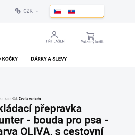
CZK
NÁKUPNÍ
PŘIHLÁŠENÍ
Prázdný košík
KOŠÍK
O KOČKY
DÁRKY A SLEVY
ka:
4pet
Kód:
Zvolte variantu
kládací přepravka
unter - bouda pro psa -
arva OLIVA, s cestovní