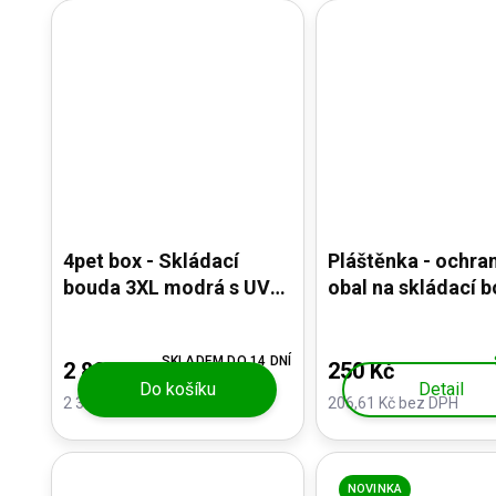
4pet box - Skládací
Pláštěnka - ochra
bouda 3XL modrá s UV
obal na skládací box -
ochrannými záclonkami
UV ochrana
SKLADEM DO 14 DNÍ
2 800 Kč
250 Kč
Do košíku
Detail
2 314,05 Kč bez DPH
206,61 Kč bez DPH
NOVINKA