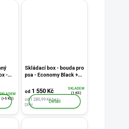
nný
Skládací box - bouda pro
psa - Economy Black +
DÁREK
SKLADEM
1 550 Kč
od
(1 KS)
SKLADEM
(>5 KS)
od 1 280,99 Kč bez
Detail
DPH