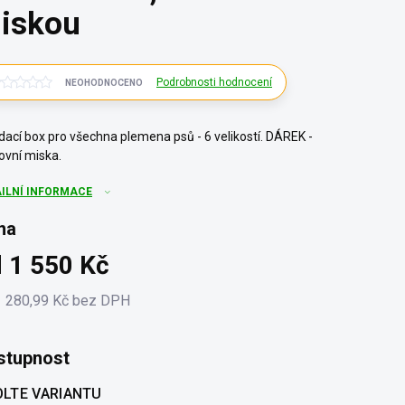
iskou
Podrobnosti hodnocení
NEOHODNOCENO
dací box pro všechna plemena psů - 6 velikostí. DÁREK -
ovní miska.
AILNÍ INFORMACE
na
d
1 550 Kč
1 280,99 Kč
bez DPH
ná
:
stupnost
LTE VARIANTU