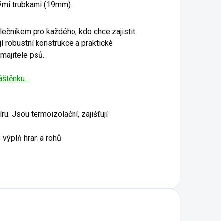
vými trubkami (19mm).
lečníkem pro každého, kdo chce zajistit
 robustní konstrukce a praktické
 majitele psů.
áštěnku.
ru. Jsou termoizolační, zajišťují
o výplň hran a rohů