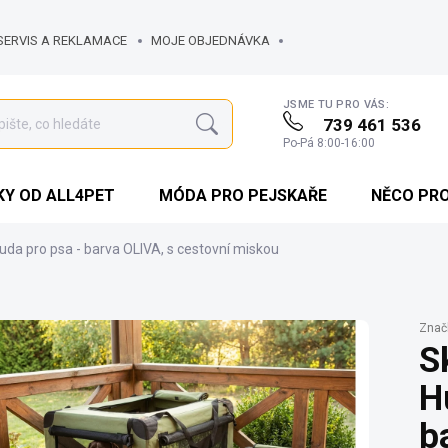
SERVIS A REKLAMACE
MOJE OBJEDNÁVKA
JSME TU PRO VÁS:
739 461 536
Hledat
Po-Pá 8:00-16:00
Y OD ALL4PET
MÓDA PRO PEJSKAŘE
NĚCO PR
uda pro psa - barva OLIVA, s cestovní miskou
Znač
S
H
b