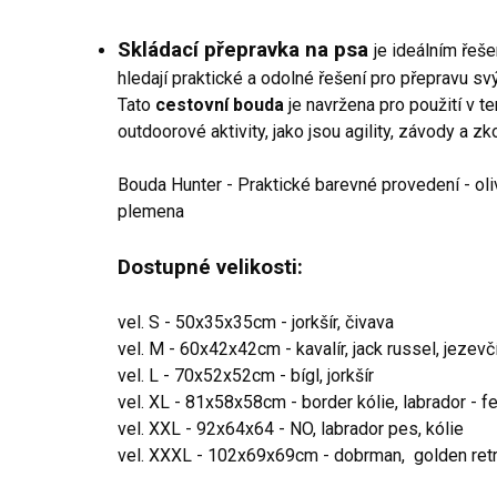
Skládací přepravka na psa
je ideálním řeš
hledají praktické a odolné řešení pro přepravu sv
Tato
cestovní bouda
je navržena pro použití v te
outdoorové aktivity, jako jsou agility, závody a zk
Bouda Hunter - Praktické barevné provedení - oli
plemena
Dostupné velikosti:
vel. S - 50x35x35cm - jorkšír, čivava
vel. M - 60x42x42cm - kavalír, jack russel, jezevč
vel. L - 70x52x52cm - bígl, jorkšír
vel. XL - 81x58x58cm - border kólie, labrador - f
vel. XXL - 92x64x64 - NO, labrador pes, kólie
vel. XXXL - 102x69x69cm - dobrman, golden retr