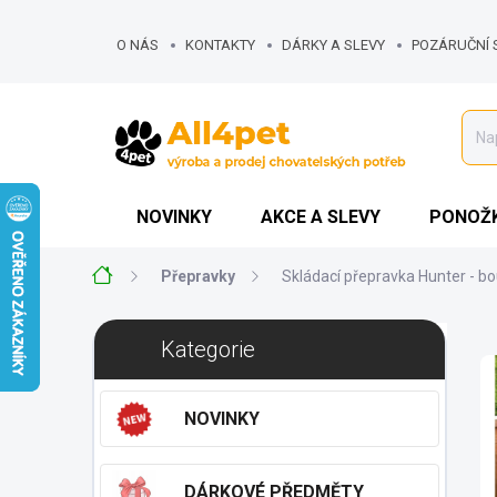
Přejít
na
O NÁS
KONTAKTY
DÁRKY A SLEVY
POZÁRUČNÍ 
obsah
NOVINKY
AKCE A SLEVY
PONOŽK
Domů
Přepravky
Skládací přepravka Hunter - bo
P
Přeskočit
Kategorie
o
kategorie
s
t
NOVINKY
r
a
n
DÁRKOVÉ PŘEDMĚTY