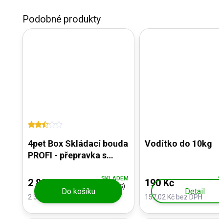
4pet Box Skládací bouda
Vodítko do 10kg
PROFI - přepravka s
bočními prostory pro
více místa
SKLADEM
2 890 Kč
190 Kč
(>5 KS)
Do košíku
Detail
2 388,43 Kč bez DPH
157,02 Kč bez DPH