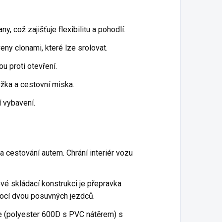
any, což zajišťuje flexibilitu a pohodlí.
ny clonami, které lze srolovat.
ou proti otevření.
ožka a cestovní miska.
í vybavení.
 a cestování autem. Chrání interiér vozu
ové skládací konstrukci je přepravka
mocí dvou posuvných jezdců.
ie (polyester 600D s PVC nátěrem) s