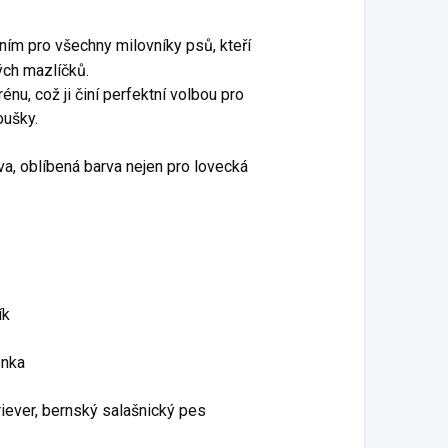
ením pro všechny milovníky psů, kteří
ých mazlíčků.
rénu, což ji činí perfektní volbou pro
oušky.
va, oblíbená barva nejen pro lovecká
ík
enka
iever, bernský salašnický pes