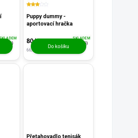
í
Puppy dummy -
aportovací hračka
SKLADEM
SKLADEM
80 Kč
(3 KS)
(>5 KS)
Do košíku
66,12 Kč bez DPH
Přetahovadlo tenisák