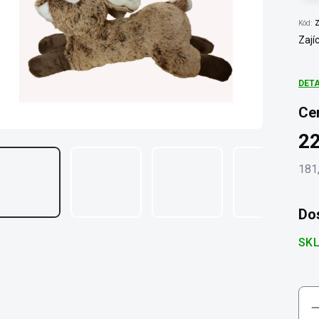
Kód:
Z
Zají
DET
Ce
2
181
Měr
cena
Do
SK