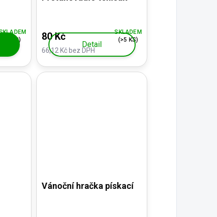
SKLADEM
SKLADEM
80 Kč
(3 KS)
(>5 KS)
Detail
66,12 Kč bez DPH
Vánoční hračka pískací