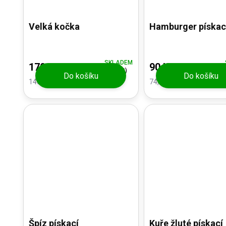
Velká kočka
Hamburger pískac
SKLADEM
170 Kč
90 Kč
(2 KS)
Do košíku
Do košíku
140,50 Kč bez DPH
74,38 Kč bez DPH
Špíz pískací
Kuře žluté pískací