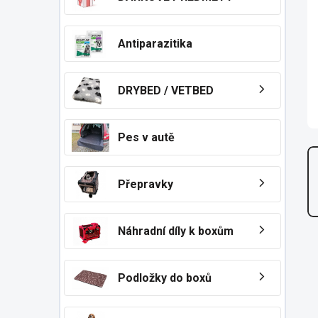
n
í
p
Antiparazitika
a
n
e
DRYBED / VETBED
l
Pes v autě
Přepravky
Náhradní díly k boxům
Podložky do boxů