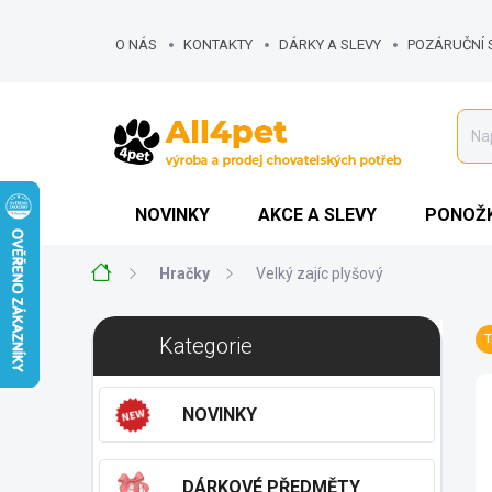
Přejít
na
O NÁS
KONTAKTY
DÁRKY A SLEVY
POZÁRUČNÍ 
obsah
NOVINKY
AKCE A SLEVY
PONOŽK
Domů
Hračky
Velký zajíc plyšový
P
Přeskočit
T
Kategorie
o
kategorie
s
t
NOVINKY
r
a
n
DÁRKOVÉ PŘEDMĚTY