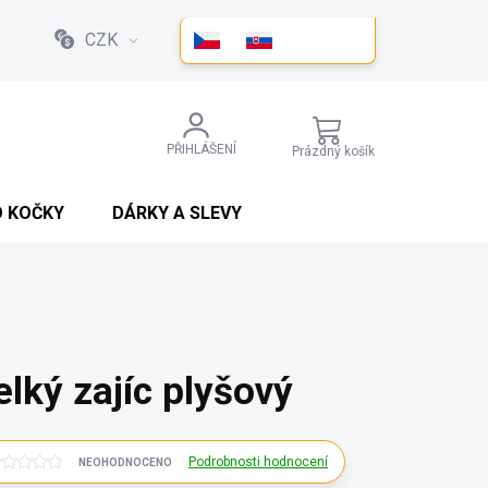
CZK
NÁKUPNÍ
PŘIHLÁŠENÍ
Prázdný košík
KOŠÍK
O KOČKY
DÁRKY A SLEVY
elký zajíc plyšový
Podrobnosti hodnocení
NEOHODNOCENO