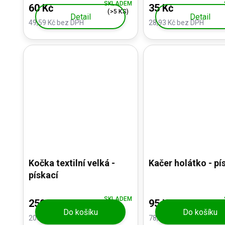
SKLADEM
60 Kč
35 Kč
(>5 KS)
Detail
Detail
49,59 Kč bez DPH
28,93 Kč bez DPH
Kočka textilní velká -
Kačer holátko - pí
pískací
SKLADEM
250 Kč
95 Kč
Do košíku
Do košíku
206,61 Kč bez DPH
78,51 Kč bez DPH