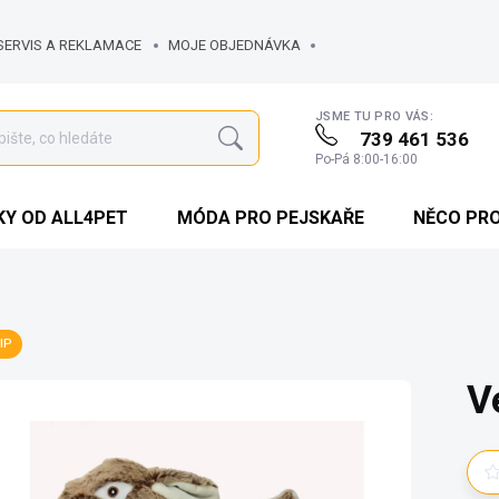
SERVIS A REKLAMACE
MOJE OBJEDNÁVKA
JSME TU PRO VÁS:
739 461 536
Hledat
Po-Pá 8:00-16:00
Y OD ALL4PET
MÓDA PRO PEJSKAŘE
NĚCO PR
IP
V