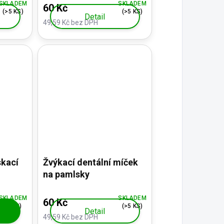
SKLADEM
SKLADEM
60 Kč
(>5 KS)
(>5 KS)
Detail
49,59 Kč bez DPH
skací
Žvýkací dentální míček
na pamlsky
SKLADEM
SKLADEM
60 Kč
(3 KS)
(>5 KS)
Detail
49,59 Kč bez DPH