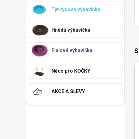
Tyrkysová výbavička
Hnědá výbavička
S
Fialová výbavička
Něco pro KOČKY
AKCE A SLEVY