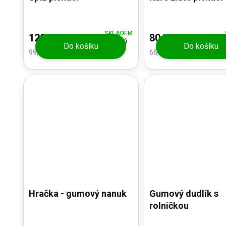
SKLADEM
120 Kč
80 Kč
(3 KS)
Do košíku
Do košíku
99,17 Kč bez DPH
66,12 Kč bez DPH
Hračka - gumový nanuk
Gumový dudlík s
rolničkou