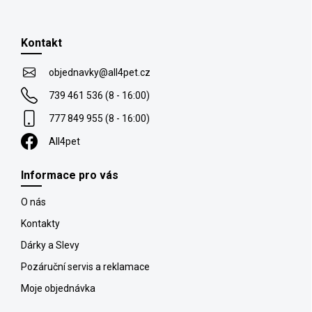
c
Z
í
á
p
p
r
Kontakt
a
v
t
k
objednavky
@
all4pet.cz
y
í
v
739 461 536 (8 - 16:00)
ý
777 849 955 (8 - 16:00)
p
i
All4pet
s
u
Informace pro vás
O nás
Kontakty
Dárky a Slevy
Pozáruční servis a reklamace
Moje objednávka