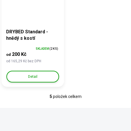
DRYBED Standard -
hnědý s kostí
SKLADEM
(2 KS)
200 Kč
od
od 165,29 Kč bez DPH
Detail
5
položek celkem
O
v
l
á
d
a