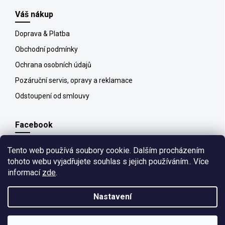
Váš nákup
Doprava & Platba
Obchodní podmínky
Ochrana osobních údajů
Pozáruční servis, opravy a reklamace
Odstoupení od smlouvy
Facebook
Tento web používá soubory cookie. Dalším procházením
tohoto webu vyjadřujete souhlas s jejich používáním.. Více
informací
zde
.
Copyright 2026
All4pet
. Všechna práva vyhrazena.
Upravit nastavení
cookies
Nastavení
Vytvořil
kashop.cz
&
Shoptet