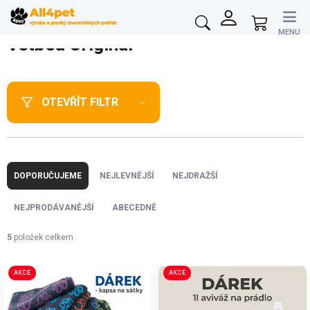
Přejít
na
Nákupní
obsah
košík
Vetbed Originál
OTEVŘÍT FILTR
Ř
a
DOPORUČUJEME
NEJLEVNĚJŠÍ
NEJDRAŽŠÍ
z
e
NEJPRODÁVANĚJŠÍ
ABECEDNĚ
n
í
5
položek celkem
p
V
r
AKCE
AKCE
ý
o
p
d
i