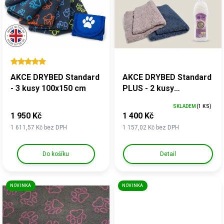
u
s
k
p
t
r
ů
o
d
u
k
AKCE DRYBED Standard
AKCE DRYBED Standard
t
- 3 kusy 100x150 cm
PLUS - 2 kusy
ů
100x150cm + DÁREK
SKLADEM
(1 KS)
1 950 Kč
1 400 Kč
1 611,57 Kč bez DPH
1 157,02 Kč bez DPH
Do košíku
Detail
NOVINKA
NOVINKA