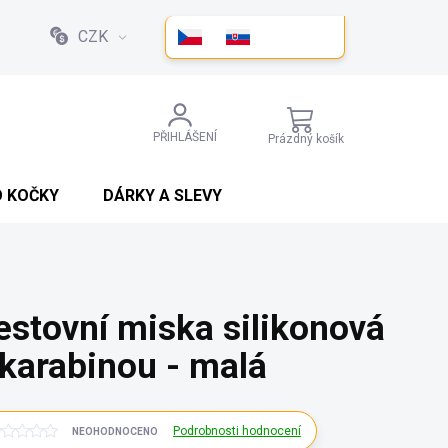
CZK
NÁKUPNÍ
PŘIHLÁŠENÍ
Prázdný košík
KOŠÍK
O KOČKY
DÁRKY A SLEVY
estovní miska silikonová
 karabinou - malá
Podrobnosti hodnocení
NEOHODNOCENO