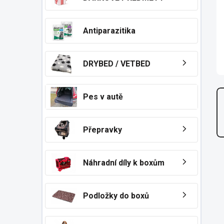
n
í
p
Antiparazitika
a
n
e
DRYBED / VETBED
l
Pes v autě
Přepravky
Náhradní díly k boxům
Podložky do boxů