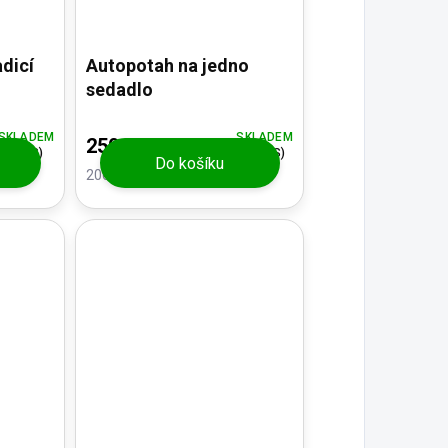
dicí
Autopotah na jedno
sedadlo
SKLADEM
SKLADEM
250 Kč
(1 KS)
(>5 KS)
Do košíku
206,61 Kč bez DPH