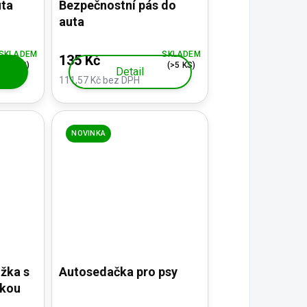
uta
Bezpečnostní pás do
auta
SKLADEM
SKLADEM
135 Kč
(3 KS)
(>5 KS)
Detail
111,57 Kč bez DPH
NOVINKA
žka s
Autosedačka pro psy
žkou