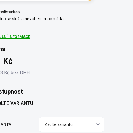
volte variantu
no se složí a nezabere moc místa.
AILNÍ INFORMACE
na
 Kč
38 Kč bez DPH
ná
:
stupnost
LTE VARIANTU
IANTA