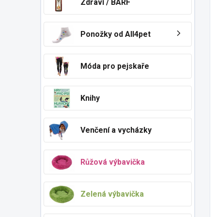
Zdraví / BARF
Ponožky od All4pet
Móda pro pejskaře
Knihy
Venčení a vycházky
Růžová výbavička
Zelená výbavička