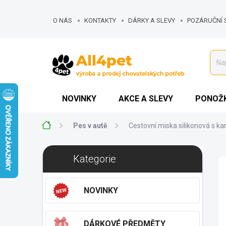
Přejít
na
O NÁS
KONTAKTY
DÁRKY A SLEVY
POZÁRUČNÍ 
obsah
NOVINKY
AKCE A SLEVY
PONOŽK
Domů
Pes v autě
Cestovní miska silikonová s ka
P
Přeskočit
Kategorie
o
kategorie
s
t
NOVINKY
r
a
n
DÁRKOVÉ PŘEDMĚTY