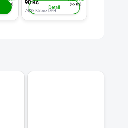
90 Kč
(>5 KS)
(>5 KS)
Detail
74,38 Kč bez DPH