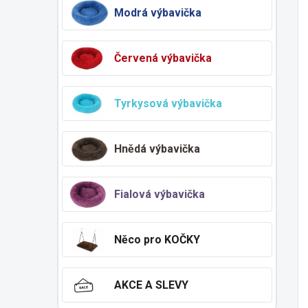
Modrá výbavička
Červená výbavička
Tyrkysová výbavička
Hnědá výbavička
Fialová výbavička
Něco pro KOČKY
AKCE A SLEVY