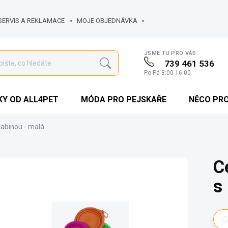
SERVIS A REKLAMACE
MOJE OBJEDNÁVKA
JSME TU PRO VÁS:
739 461 536
Hledat
Po-Pá 8:00-16:00
Y OD ALL4PET
MÓDA PRO PEJSKAŘE
NĚCO PR
rabinou - malá
C
s