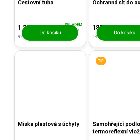
Cestovní tuba
Ochranná síť do a
SKLADEM
1 200 Kč
180 Kč
(1 KS)
Do košíku
Do košíku
991,74 Kč bez DPH
148,76 Kč bez DPH
TIP
Miska plastová s úchyty
Samohřející podlo
termoreflexní vlo