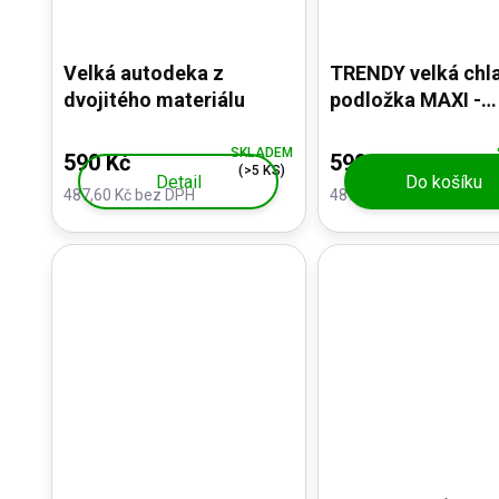
Velká autodeka z
TRENDY velká chla
dvojitého materiálu
podložka MAXI -
90x80cm
SKLADEM
590 Kč
590 Kč
(>5 KS)
Detail
Do košíku
487,60 Kč bez DPH
487,60 Kč bez DPH