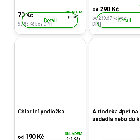
290 Kč
od
SKLADEM
70 Kč
(3 KS)
od 239,67 Kč bez
Detail
Detail
57,85 Kč bez DPH
DPH
Chladicí podložka
Autodeka 4pet na 
sedadla nebo do k
s otvorem pro
bezpečnostní pás
SKLADEM
190 Kč
od
(>5 KS)