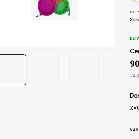
Kód:
Z
Snad
DET
Ce
90
74,
Měr
cena
Do
ZVO
VAR