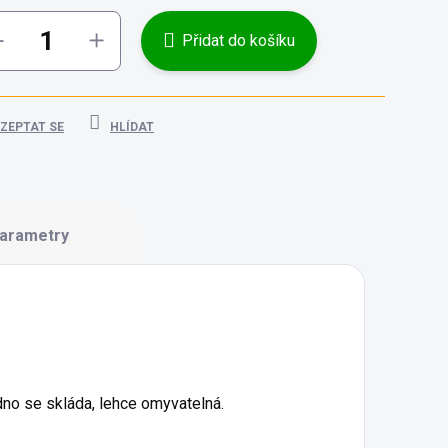
Přidat do košíku
ZEPTAT SE
HLÍDAT
arametry
dno se skláda, lehce omyvatelná.