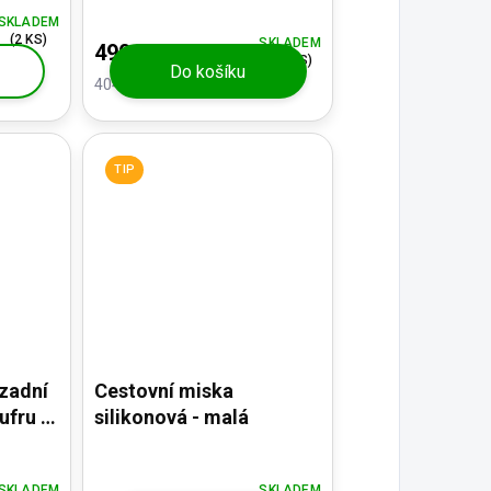
SKLADEM
(2 KS)
SKLADEM
490 Kč
(>5 KS)
Do košíku
404,96 Kč bez DPH
TIP
zadní
Cestovní miska
ufru -
silikonová - malá
y
SKLADEM
SKLADEM