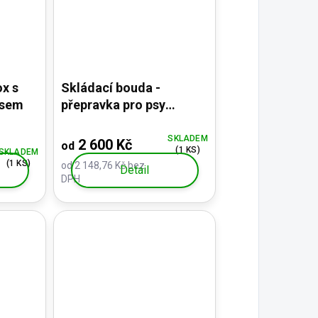
ox s
Skládací bouda -
usem
přepravka pro psy
Skotská kostka s
polštářkem a ubrusem -
SKLADEM
2 600 Kč
od
(1 KS)
SKLADEM
kompletní sada
(1 KS)
od 2 148,76 Kč bez
Detail
DPH