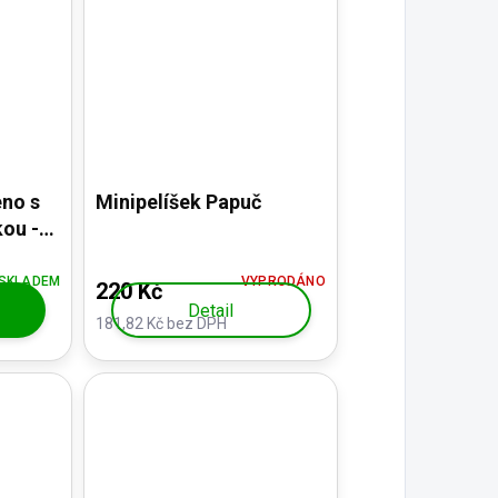
no s
Minipelíšek Papuč
ou -
SKLADEM
VYPRODÁNO
220 Kč
Detail
181,82 Kč bez DPH