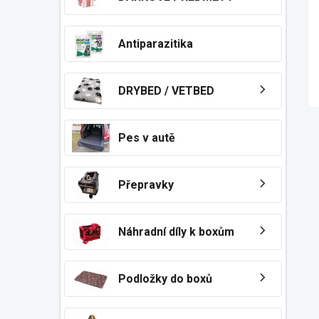
n
í
p
Antiparazitika
a
n
e
DRYBED / VETBED
l
Pes v autě
Přepravky
Náhradní díly k boxům
Podložky do boxů