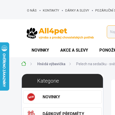
Přejít
na
O NÁS
KONTAKTY
DÁRKY A SLEVY
POZÁRUČNÍ 
obsah
NOVINKY
AKCE A SLEVY
PONOŽK
Domů
Hnědá výbavička
Pelech na sedačku - svě
P
Přeskočit
Kategorie
o
kategorie
s
t
NOVINKY
r
a
n
DÁRKOVÉ PŘEDMĚTY