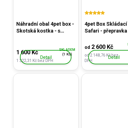
Náhradní obal 4pet box -
4pet Box Skládací
Skotská kostka - s
Safari - přepravka
polštářkem a ubrusem
plnou výbavou, zá
materiál
2 600 Kč
od
SKLADEM
1 600 Kč
(1 KS)
od 2 148,76 Kč bez
Detail
Detail
1 322,31 Kč bez DPH
DPH