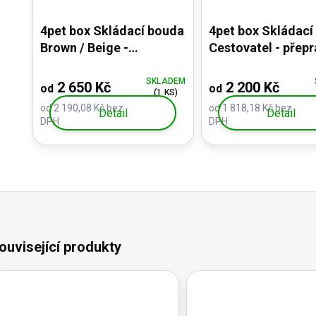
4pet box Skládací bouda
4pet box Skládací
Brown / Beige -
Cestovatel - přepr
přepravka s plnou
plné výbavě
výbavou, zesílené dno
SKLADEM
2 650 Kč
2 200 Kč
od
od
(1 KS)
od 2 190,08 Kč bez
od 1 818,18 Kč bez
Detail
Detail
DPH
DPH
ouvisející produkty