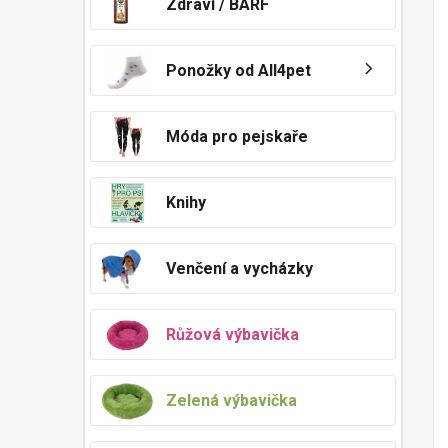
Zdraví / BARF
Ponožky od All4pet
Móda pro pejskaře
Knihy
Venčení a vycházky
Růžová výbavička
Zelená výbavička