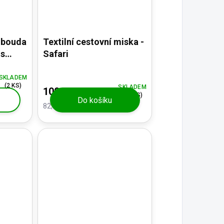
 bouda
Textilní cestovní miska -
 s
Safari
těžový
SKLADEM
(2 KS)
SKLADEM
100 Kč
(>5 KS)
Do košíku
82,64 Kč bez DPH