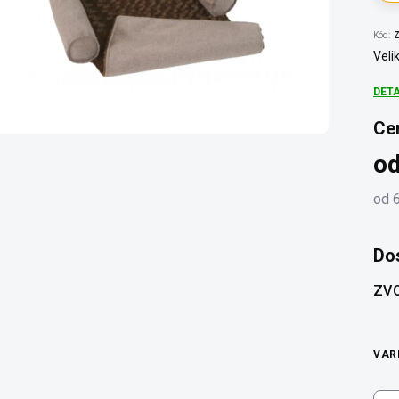
Kód:
Z
Veli
DET
Ce
o
od
Měr
cena
Do
ZVO
VAR