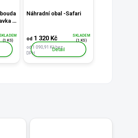
 bouda
Náhradní obal -Safari
avka v
SKLADEM
SKLADEM
1 320 Kč
od
(1 KS)
(1 KS)
od 1 090,91 Kč bez
Detail
DPH