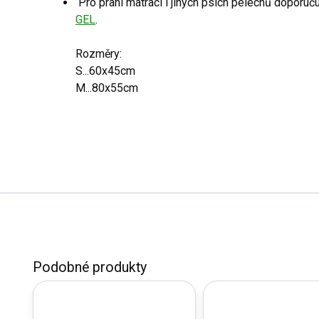
Pro praní matrací i jiných psích pelechů doporuč
GEL
.
Rozměry:
S...60x45cm
M...80x55cm