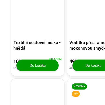
Textilní cestovní miska -
Vodítko přes rame
hnědá
moxonovou smyčk
hnědé
SKLADEM
100 Kč
490 Kč
Do košíku
Do košíku
82,64 Kč bez DPH
404,96 Kč bez DPH
NOVINKA
TIP