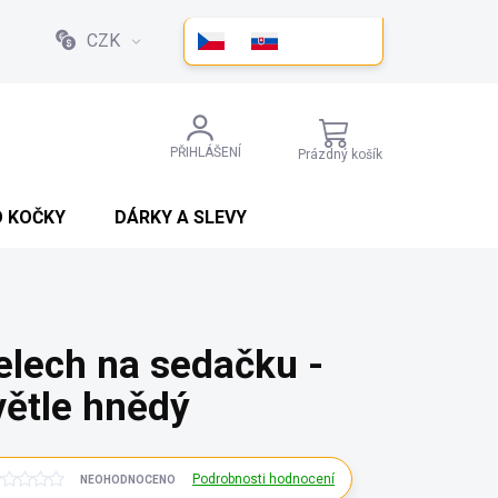
CZK
NÁKUPNÍ
PŘIHLÁŠENÍ
Prázdný košík
KOŠÍK
O KOČKY
DÁRKY A SLEVY
elech na sedačku -
větle hnědý
Podrobnosti hodnocení
NEOHODNOCENO