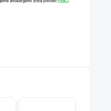
ujeme antialergenní zcela přírodní
PRACÍ