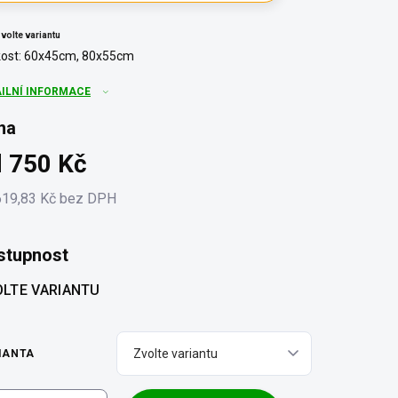
volte variantu
kost: 60x45cm, 80x55cm
AILNÍ INFORMACE
na
d
750 Kč
619,83 Kč
bez DPH
ná
:
stupnost
LTE VARIANTU
IANTA