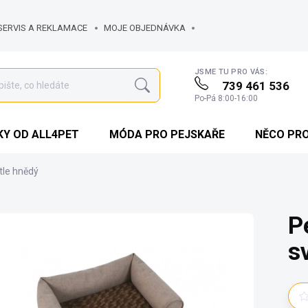
SERVIS A REKLAMACE
MOJE OBJEDNÁVKA
JSME TU PRO VÁS:
739 461 536
Hledat
Po-Pá 8:00-16:00
Y OD ALL4PET
MÓDA PRO PEJSKAŘE
NĚCO PR
tle hnědý
P
s