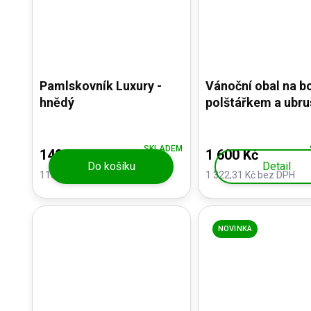
Pamlskovník Luxury -
Vánoční obal na b
hnědý
polštářkem a ubr
SKLADEM
140 Kč
1 600 Kč
Do košíku
Detail
115,70 Kč bez DPH
1 322,31 Kč bez DPH
NOVINKA