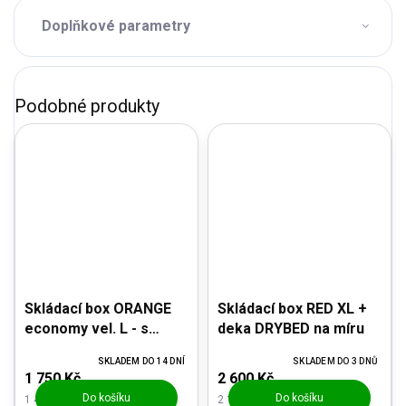
Doplňkové parametry
Skládací box ORANGE
Skládací box RED XL +
economy vel. L - s
deka DRYBED na míru
výbavičkou
SKLADEM DO 14 DNÍ
SKLADEM DO 3 DNŮ
1 750 Kč
2 600 Kč
Do košíku
Do košíku
1 446,28 Kč bez DPH
2 148,76 Kč bez DPH