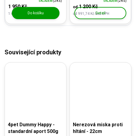
SKLADEM
(2 KS)
SKLADEM
(2 KS)
1 950 Kč
1 200 Kč
od
Do košíku
Detail
1 611,57 Kč bez DPH
od 991,74 Kč bez DPH
Související produkty
4pet Dummy Happy -
Nerezová miska proti
standardní aport 500g
hltání - 22cm