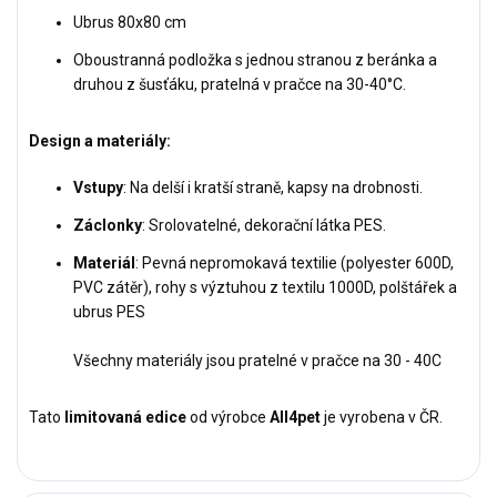
Ubrus 80x80 cm
Oboustranná podložka s jednou stranou z beránka a
druhou z šusťáku, pratelná v pračce na 30-40°C.
Design a materiály:
Vstupy
: Na delší i kratší straně, kapsy na drobnosti.
Záclonky
: Srolovatelné, dekorační látka PES.
Materiál
: Pevná nepromokavá textilie (polyester 600D,
PVC zátěr), rohy s výztuhou z textilu 1000D, polštářek a
ubrus PES
Všechny materiály jsou pratelné v pračce na 30 - 40C
Tato
limitovaná edice
od výrobce
All4pet
je vyrobena v ČR.