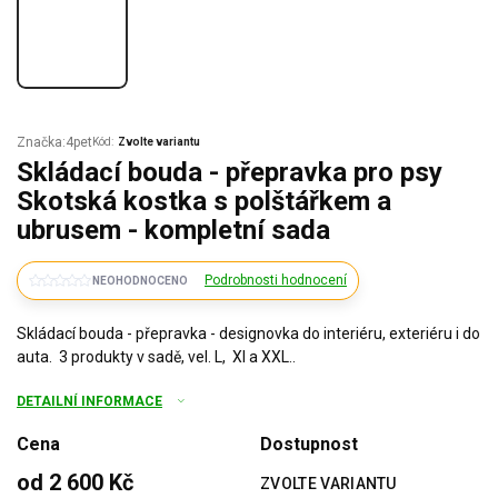
Značka:
4pet
Kód:
Zvolte variantu
Skládací bouda - přepravka pro psy
Skotská kostka s polštářkem a
ubrusem - kompletní sada
Podrobnosti hodnocení
NEOHODNOCENO
Skládací bouda - přepravka - designovka do interiéru, exteriéru i do
auta. 3 produkty v sadě, vel. L, Xl a XXL..
DETAILNÍ INFORMACE
Cena
Dostupnost
od
2 600 Kč
ZVOLTE VARIANTU