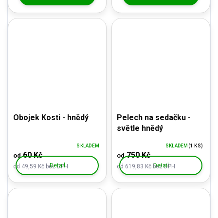
Obojek Kosti - hnědý
Pelech na sedačku -
světle hnědý
SKLADEM
SKLADEM
(1 KS)
60 Kč
750 Kč
od
od
Detail
Detail
od 49,59 Kč bez DPH
od 619,83 Kč bez DPH