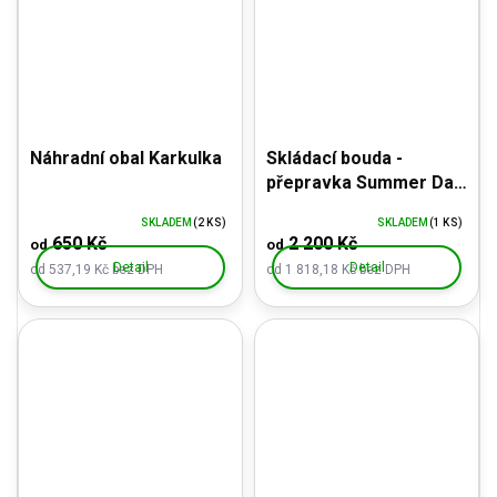
Náhradní obal Karkulka
Skládací bouda -
přepravka Summer Day
- s ochranou před UV, v
SKLADEM
(2 KS)
SKLADEM
(1 KS)
plné výbavě
650 Kč
2 200 Kč
od
od
Detail
Detail
od 537,19 Kč bez DPH
od 1 818,18 Kč bez DPH