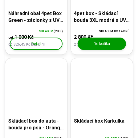
Náhradní obal 4pet Box
4pet box - Skládací
Green - záclonky s UV
bouda 3XL modrá s UV
ochranou
ochrannými záclonkami
SKLADEM
(2 KS)
SKLADEM DO 14 DNÍ
1 000 Kč
2 800 Kč
od
Detail
Do košíku
od 826,45 Kč bez DPH
2 314,05 Kč bez DPH
Skládací box do auta -
Skládací box Karkulka
bouda pro psa - Orange
Autobox XXL