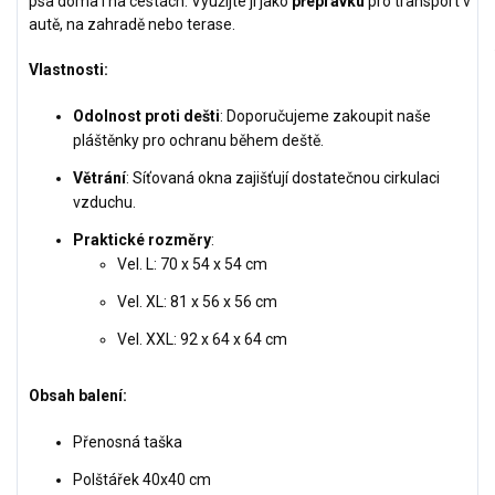
psa doma i na cestách. Využijte ji jako
přepravku
pro transport v
autě, na zahradě nebo terase.
Vlastnosti:
Odolnost proti dešti
: Doporučujeme zakoupit naše
pláštěnky pro ochranu během deště.
Větrání
: Síťovaná okna zajišťují dostatečnou cirkulaci
vzduchu.
Praktické rozměry
:
Vel. L: 70 x 54 x 54 cm
Vel. XL: 81 x 56 x 56 cm
Vel. XXL: 92 x 64 x 64 cm
Obsah balení:
Přenosná taška
Polštářek 40x40 cm