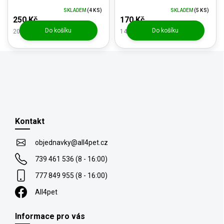
SKLADEM
(4 KS)
SKLADEM
(5 KS)
250 Kč
170 Kč
Do košíku
Do košíku
206,61 Kč bez DPH
140,50 Kč bez DPH
Z
á
p
Kontakt
a
t
objednavky
@
all4pet.cz
í
739 461 536 (8 - 16:00)
777 849 955 (8 - 16:00)
All4pet
Informace pro vás