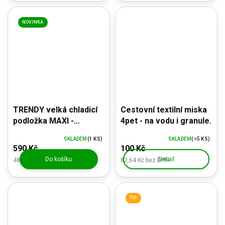
NOVINKA
TRENDY velká chladicí
Cestovní textilní miska
podložka MAXI -
4pet - na vodu i granule.
90x80cm
SKLADEM
(1 KS)
SKLADEM
(>5 KS)
590 Kč
100 Kč
Do košíku
Detail
487,60 Kč bez DPH
82,64 Kč bez DPH
TIP