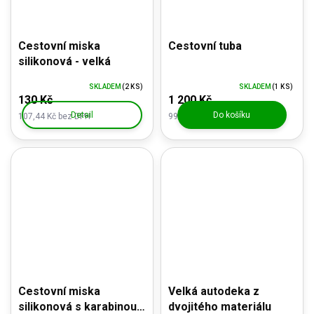
Cestovní miska
Cestovní tuba
silikonová - velká
SKLADEM
(2 KS)
SKLADEM
(1 KS)
130 Kč
1 200 Kč
Detail
Do košíku
107,44 Kč bez DPH
991,74 Kč bez DPH
Cestovní miska
Velká autodeka z
silikonová s karabinou -
dvojitého materiálu