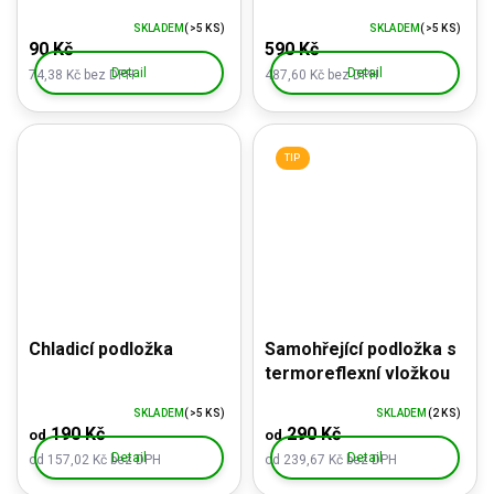
malá
SKLADEM
(>5 KS)
SKLADEM
(>5 KS)
90 Kč
590 Kč
Detail
Detail
74,38 Kč bez DPH
487,60 Kč bez DPH
TIP
Chladicí podložka
Samohřející podložka s
termoreflexní vložkou
SKLADEM
(>5 KS)
SKLADEM
(2 KS)
190 Kč
290 Kč
od
od
Detail
Detail
od 157,02 Kč bez DPH
od 239,67 Kč bez DPH