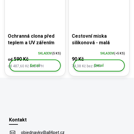
Ochranná clona před
Cestovní miska
teplem a UV zářením
silikonová - malá
SKLADEM
(5 KS)
SKLADEM
(>5 KS)
590 Kč
90 Kč
od
Detail
Detail
od 487,60 Kč bez DPH
74,38 Kč bez DPH
Z
á
p
Kontakt
a
t
objednavky
@
all4pet.cz