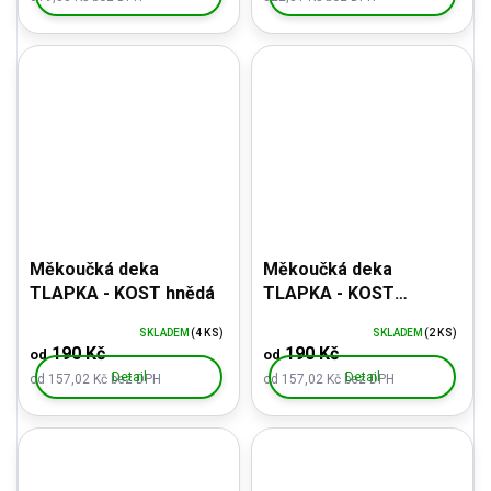
Měkoučká deka
Měkoučká deka
TLAPKA - KOST hnědá
TLAPKA - KOST
barevná, šedá
SKLADEM
(4 KS)
SKLADEM
(2 KS)
190 Kč
190 Kč
od
od
Detail
Detail
od 157,02 Kč bez DPH
od 157,02 Kč bez DPH