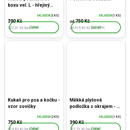
boxu vel. L - hřejivý
mikroplyš
SKLADEM
(3 KS)
SKLADEM
(1 KS)
390 Kč
750 Kč
od
Detail
Detail
322,31 Kč bez DPH
od 619,83 Kč bez DPH
Kukaň pro psa a kočku -
Měkká plyšová
vzor sovičky
podložka s okrajem - do
kočárků
SKLADEM
(2 KS)
SKLADEM
(1 KS)
750 Kč
390 Kč
Detail
Detail
619,83 Kč bez DPH
322,31 Kč bez DPH