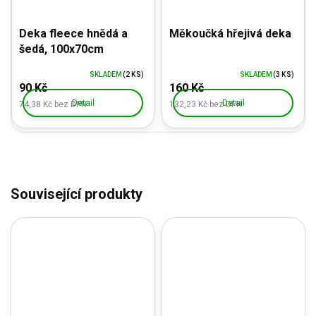
Deka fleece hnědá a
Měkoučká hřejivá deka
šedá, 100x70cm
SKLADEM
(2 KS)
SKLADEM
(3 KS)
90 Kč
160 Kč
Detail
Detail
74,38 Kč bez DPH
132,23 Kč bez DPH
Související produkty