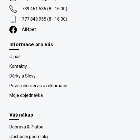
í
739 461 536 (8 - 16:00)
777 849 955 (8 - 16:00)
All4pet
Informace pro vás
O nás
Kontakty
Dárky a Slevy
Pozáruční servis a reklamace
Moje objednávka
Váš nákup
Doprava & Platba
Obchodní podmínky