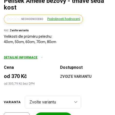
Pelíšek Amélie béžový - tmavě šedá
kost
Podrobnosti hodnocení
NEOHODNOCENO
Kód:
Zvolte variantu
Velikosti dle průměru pelechu:
40cm, 50cm, 60cm, 70cm, 80cm
DETAILNÍ INFORMACE
Cena
Dostupnost
od
370 Kč
ZVOLTE VARIANTU
od
305,79 Kč
bez DPH
Měrná
cena:
VARIANTA