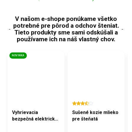
V našom e-shope ponúkame všetko
potrebné pre pôrod a odchov šteniat.
Tieto produkty sme sami odskúšali a
používame ich na náš vlastný chov.
NOVINKA
Vyhrievacia
Sušené kozie mlieko
bezpečná elektrická
pre šteňatá
poduška 60x45cm
pre psov a mačky