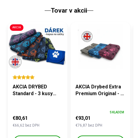
Tovar v akcii
AKCIA
AKCIA DRYBED
AKCIA Drybed Extra
Standard - 3 kusy
Premium Original - 3
100x150 cm
kusy 100x150cm
SKLADEM
€80,61
€93,01
€66,62 bez DPH
€76,87 bez DPH