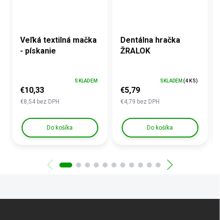
Veľká textilná mačka
Dentálna hračka
- pískanie
ŽRALOK
SKLADEM
SKLADEM
(4 KS)
€10,33
€5,79
€8,54 bez DPH
€4,79 bez DPH
Do košíka
Do košíka
Z