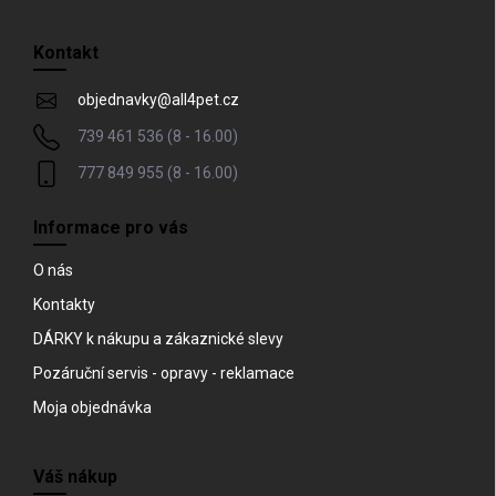
á
p
Kontakt
ä
t
objednavky
@
all4pet.cz
i
739 461 536 (8 - 16.00)
e
777 849 955 (8 - 16.00)
Informace pro vás
O nás
Kontakty
DÁRKY k nákupu a zákaznické slevy
Pozáruční servis - opravy - reklamace
Moja objednávka
Váš nákup