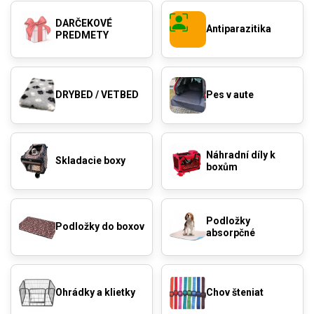
DARČEKOVÉ
Antiparazitika
PREDMETY
DRYBED / VETBED
Pes v aute
Náhradní díly k
Skladacie boxy
boxům
Podložky
Podložky do boxov
absorpčné
Ohrádky a klietky
Chov šteniat