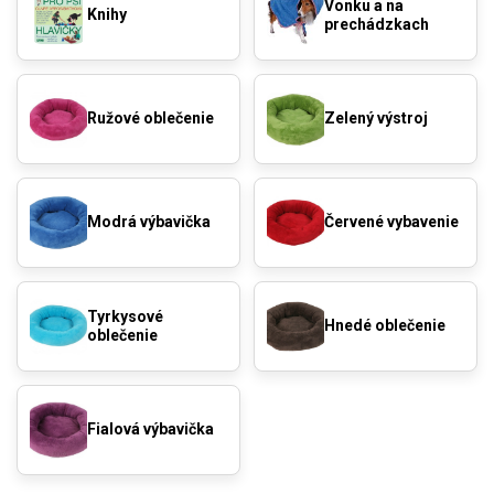
Vonku a na
Knihy
prechádzkach
Ružové oblečenie
Zelený výstroj
Modrá výbavička
Červené vybavenie
Tyrkysové
Hnedé oblečenie
oblečenie
Fialová výbavička