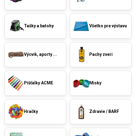
Tašky a batohy
Všetko pre výstavu
Výcvik, aporty ...
Pachy zveri
Píšťalky ACME
Misky
Hračky
Zdravie / BARF