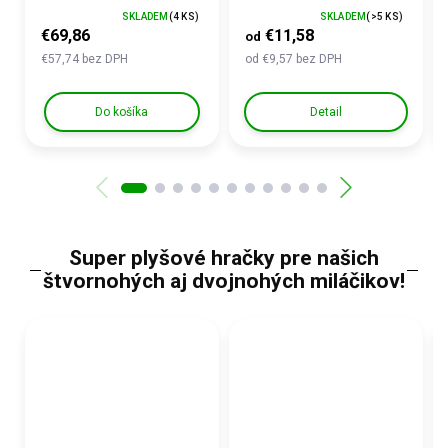
SKLADEM
(4 KS)
SKLADEM
(>5 KS)
€69,86
€11,58
od
€57,74 bez DPH
od €9,57 bez DPH
Do košíka
Detail
Super plyšové hračky pre našich
štvornohých aj dvojnohých miláčikov!