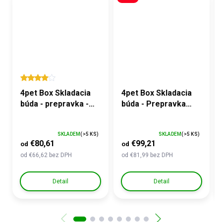
4pet Box Skladacia
4pet Box Skladacia
búda - prepravka -
búda - Prepravka
záclonky s UV
PINK - PROFI
ochranou, zosilnené
OUTDOOR - UV
SKLADEM
(>5 KS)
SKLADEM
(>5 KS)
dno
ochrana, zosilnené
€80,61
€99,21
od
od
dno
od €66,62 bez DPH
od €81,99 bez DPH
Detail
Detail