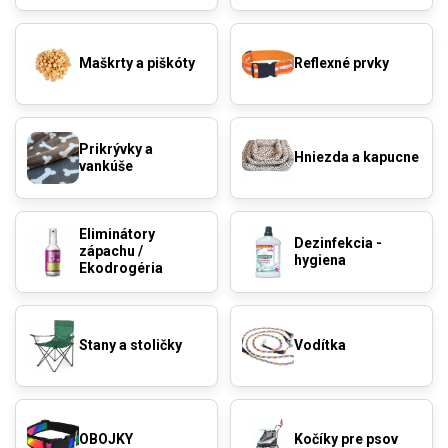
Maškrty a piškóty
Reflexné prvky
Prikrývky a
Hniezda a kapucne
vankúše
Eliminátory
Dezinfekcia -
zápachu /
hygiena
Ekodrogéria
Stany a stoličky
Vodítka
OBOJKY
Kočíky pre psov