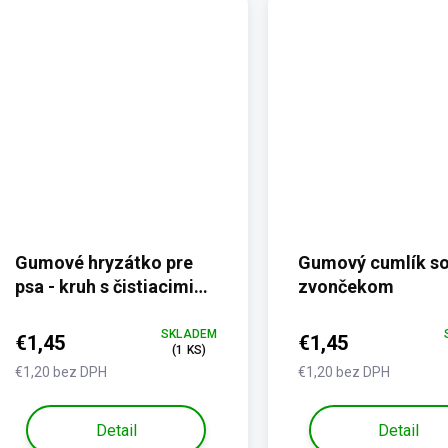
Gumové hryzátko pre
Gumový cumlík s
psa - kruh s čistiacimi
zvončekom
tŕňmi
SKLADEM
€1,45
€1,45
(1 KS)
€1,20 bez DPH
€1,20 bez DPH
Detail
Detail