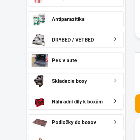
n
e
l
Antiparazitika
DRYBED / VETBED
Pes v aute
Skladacie boxy
Náhradní díly k boxům
V
Podložky do boxov
ý
p
i