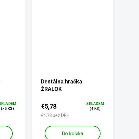
o
Dentálna hračka
ŽRALOK
SKLADEM
SKLADEM
€5,78
(>5 KS)
(4 KS)
€4,78 bez DPH
Do košíka