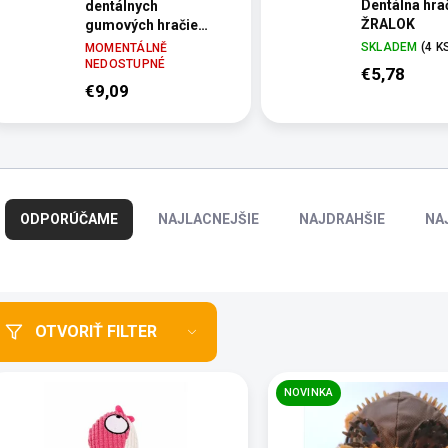
Dentálna hra
dentálnych
ŽRALOK
gumových hračiek
- hryzadiel
SKLADEM
(4 K
MOMENTÁLNĚ
NEDOSTUPNÉ
€5,78
€9,09
R
a
ODPORÚČAME
NAJLACNEJŠIE
NAJDRAHŠIE
NA
d
e
n
i
e
OTVORIŤ FILTER
p
r
o
NOVINKA
d
u