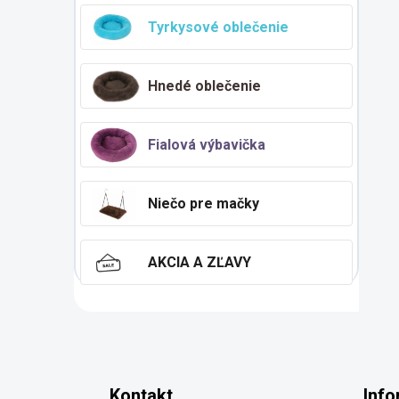
Tyrkysové oblečenie
Hnedé oblečenie
Fialová výbavička
Niečo pre mačky
AKCIA A ZĽAVY
Z
á
p
Kontakt
Info