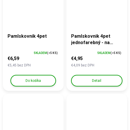
Pamlskovnik 4pet
Pamlskovnik 4pet
jednofarebný - na
bežnú chôdzu a na
SKLADEM
(>5 KS)
SKLADEM
(>5 KS)
výstavy
€6,59
€4,95
€5,45 bez DPH
€4,09 bez DPH
Do košíka
Detail