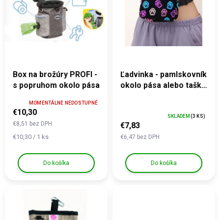
t
s
o
p
v
r
o
d
u
k
Box na brožúry PROFI -
Ľadvinka - pamlskovník
t
s popruhom okolo pása
okolo pása alebo taška
o
cez rameno
MOMENTÁLNĚ NEDOSTUPNÉ
v
€10,30
SKLADEM
(3 KS)
€8,51 bez DPH
€7,83
Jednotková cena:
€10,30 / 1 ks
€6,47 bez DPH
Do košíka
Do košíka