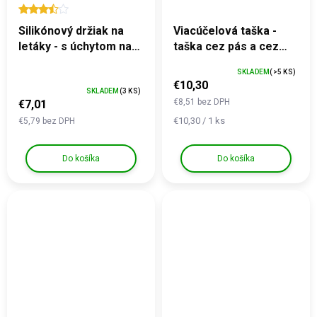
Silikónový držiak na
Viacúčelová taška -
letáky - s úchytom na
taška cez pás a cez
lem nohavíc
rameno
SKLADEM
(>5 KS)
€10,30
SKLADEM
(3 KS)
€8,51 bez DPH
€7,01
Jednotková cena:
€10,30 / 1 ks
€5,79 bez DPH
Do košíka
Do košíka