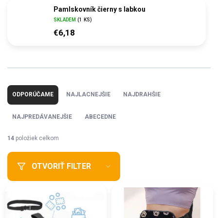
Pamlskovník čierny s labkou
SKLADEM
(1 KS)
€6,18
R
a
ODPORÚČAME
NAJLACNEJŠIE
NAJDRAHŠIE
d
e
NAJPREDÁVANEJŠIE
ABECEDNE
n
i
14
položiek celkom
e
p
OTVORIŤ FILTER
r
o
V
d
ý
u
p
k
i