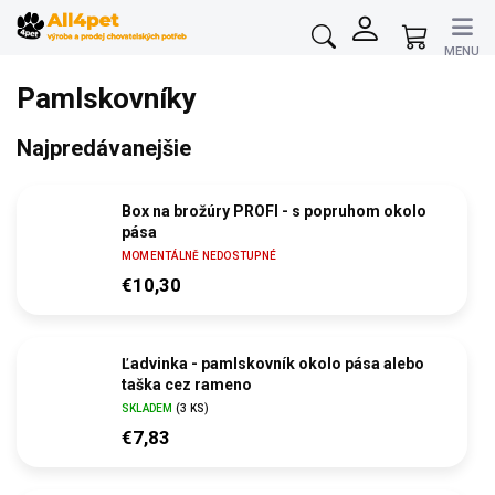
Prejsť
na
Nákupný
obsah
košík
Pamlskovníky
Najpredávanejšie
Box na brožúry PROFI - s popruhom okolo
pása
MOMENTÁLNĚ NEDOSTUPNÉ
€10,30
Ľadvinka - pamlskovník okolo pása alebo
taška cez rameno
SKLADEM
(3 KS)
€7,83