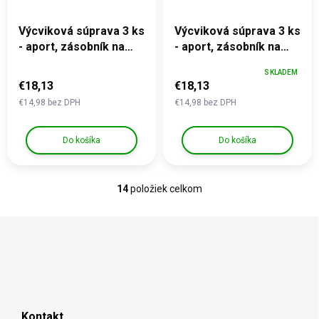
Výcviková súprava 3 ks
Výcviková súprava 3 ks
- aport, zásobník na
- aport, zásobník na
pamlsky, miska
pamlsky, miska
SKLADEM
€18,13
€18,13
€14,98 bez DPH
€14,98 bez DPH
Do košíka
Do košíka
14
položiek celkom
O
v
l
á
d
a
c
Z
i
á
e
p
p
Kontakt