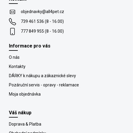
ä
r
t
v
objednavky
@
all4pet.cz
k
i
y
739 461 536 (8 - 16.00)
e
v
777 849 955 (8 - 16.00)
ý
p
i
Informace pro vás
s
u
O nás
Kontakty
DÁRKY k nákupu a zákaznické slevy
Pozáruční servis - opravy - reklamace
Moja objednávka
Váš nákup
Doprava & Platba