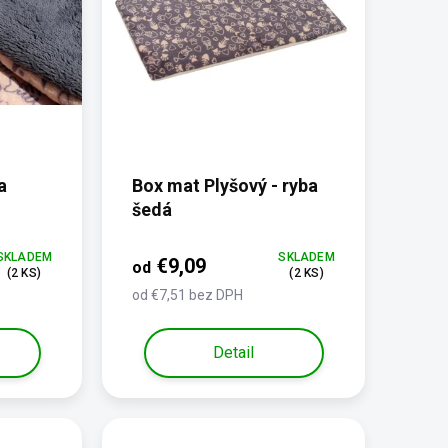
a
Box mat Plyšový - ryba
šedá
SKLADEM
SKLADEM
€9,09
od
(2 KS)
(2 KS)
od €7,51 bez DPH
Detail