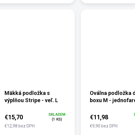
Mäkká podložka s
Oválna podložka 
výplňou Stripe - veľ. L
boxu M - jednofa
SKLADEM
€15,70
€11,98
(1 KS)
€12,98 bez DPH
€9,90 bez DPH