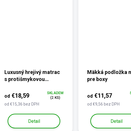
Luxusný hrejivý matrac
Mäkká podložka n
s protišmykovou
pre boxy
úpravou - hnedá
kožušina
SKLADEM
€18,59
€11,57
od
od
(2 KS)
od €15,36 bez DPH
od €9,56 bez DPH
Detail
Detail