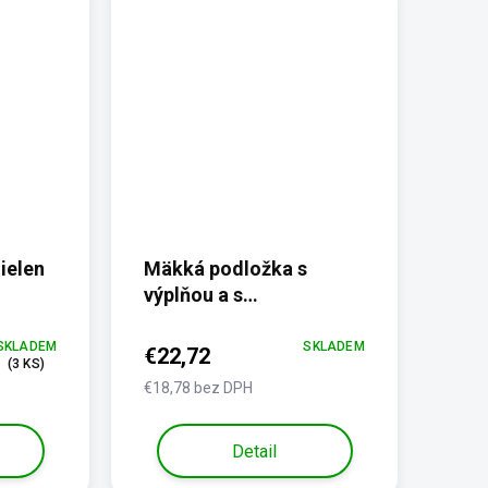
ielen
Mäkká podložka s
výplňou a s
protišmykom - veľkosť
XXXL
SKLADEM
SKLADEM
€22,72
(3 KS)
€18,78 bez DPH
Detail