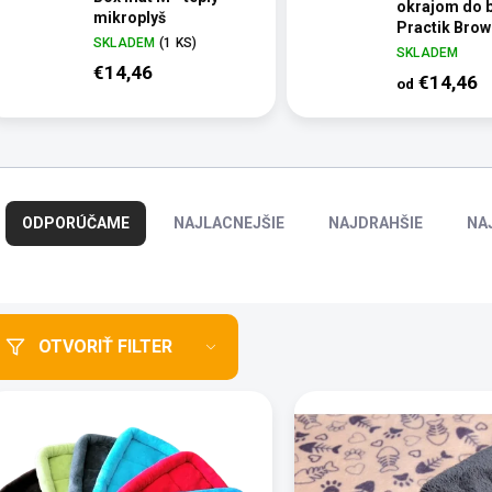
okrajom do 
mikroplyš
Practik Brow
SKLADEM
(1 KS)
protiotlakov
SKLADEM
termoizolač
€14,46
€14,46
od
R
a
ODPORÚČAME
NAJLACNEJŠIE
NAJDRAHŠIE
NA
d
e
n
i
e
OTVORIŤ FILTER
p
r
o
d
u
k