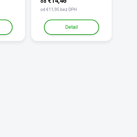
€14,46
od
od €11,95 bez DPH
Detail