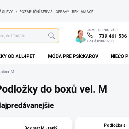
É SLEVY
POZÁRUČNÍ SERVIS - OPRAVY - REKLAMACE
JSME TU PRO VÁS:
739 461 536
Hľadať
Po-Pá 8:00-16:00
KY OD ALL4PET
MÓDA PRE PSÍČKAROV
NIEČO 
rabici. M
Podložky do boxů vel. M
ajpredávanejšie
Podložka s
Box mat M - teplý