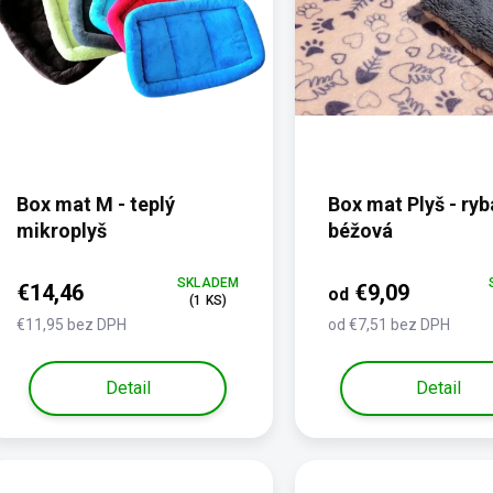
t
o
v
Box mat M - teplý
Box mat Plyš - ryb
mikroplyš
béžová
SKLADEM
€14,46
€9,09
od
(1 KS)
€11,95 bez DPH
od €7,51 bez DPH
Detail
Detail