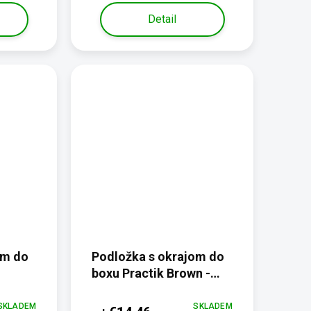
Detail
om do
Podložka s okrajom do
boxu Practik Brown -
protiotlaková,
termoizolačná
SKLADEM
SKLADEM