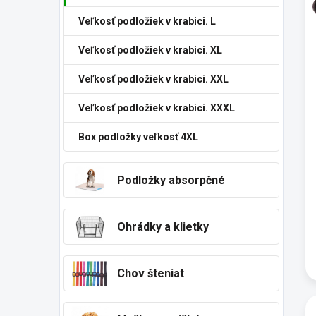
p
Veľkosť podložiek v krabici. L
r
o
Veľkosť podložiek v krabici. XL
d
u
Veľkosť podložiek v krabici. XXL
k
t
Veľkosť podložiek v krabici. XXXL
o
v
Box podložky veľkosť 4XL
Podložky absorpčné
Ohrádky a klietky
Chov šteniat