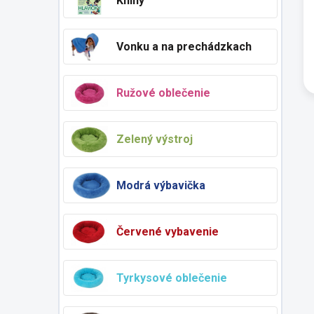
Knihy
Vonku a na prechádzkach
Ružové oblečenie
Zelený výstroj
Modrá výbavička
Červené vybavenie
Tyrkysové oblečenie