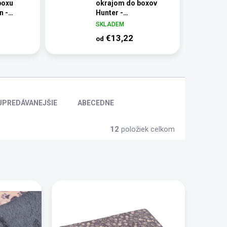
boxu
okrajom do boxov
n -
Hunter -
á,
protiotlaková,
SKLADEM
ná
termoizolačná
€13,22
od
JPREDÁVANEJŠIE
ABECEDNE
12
položiek celkom