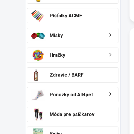
Píšťalky ACME
Misky
Hračky
Zdravie / BARF
Ponožky od All4pet
Móda pre psíčkarov