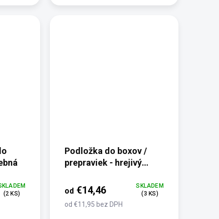
do
Podložka do boxov /
rebná
prepraviek - hrejivý
mikroplyš Labky
SKLADEM
SKLADEM
€14,46
od
(2 KS)
(3 KS)
od €11,95 bez DPH