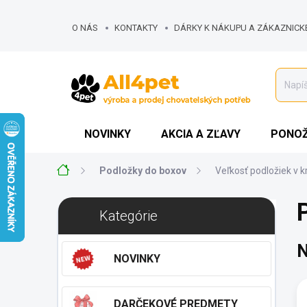
Prejsť
na
O NÁS
KONTAKTY
DÁRKY K NÁKUPU A ZÁKAZNICK
obsah
MOJA OBJEDNÁVKA
NOVINKY
AKCIA A ZĽAVY
PONOŽ
Domov
Podložky do boxov
Veľkosť podložiek v k
B
Preskočiť
Kategórie
o
kategórie
č
N
n
NOVINKY
ý
p
a
DARČEKOVÉ PREDMETY