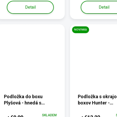
Detail
Detail
NOVINKA
Podložka do boxu
Podložka s okraj
Plyšová - hnedá s
boxov Hunter -
labkami
protiotlaková,
termoizolačná
SKLADEM