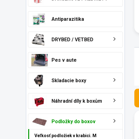
n
e
l
Antiparazitika
DRYBED / VETBED
Pes v aute
Skladacie boxy
Náhradní díly k boxům
V
ý
Podložky do boxov
p
i
Veľkosť podložiek v krabici. M
s