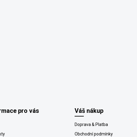
ý
p
i
s
u
rmace pro vás
Váš nákup
Doprava & Platba
kty
Obchodní podmínky