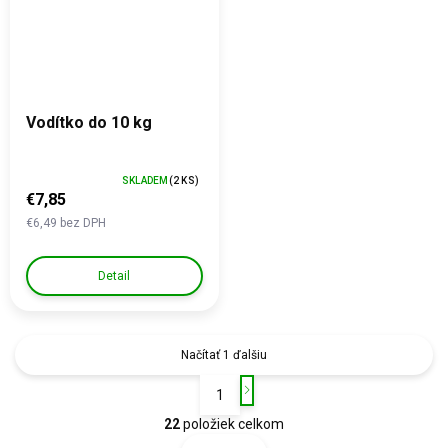
Vodítko do 10 kg
SKLADEM
(2 KS)
€7,85
€6,49 bez DPH
Detail
Načítať 1 ďalšiu
1
S
O
t
22
položiek celkom
v