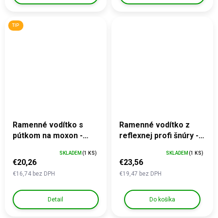
TIP
Ramenné vodítko s
Ramenné vodítko z
pútkom na moxon -
reflexnej profi šnúry - s
dĺžka 270 cm
karabínou, zelené
SKLADEM
(1 KS)
SKLADEM
(1 KS)
€20,26
€23,56
€16,74 bez DPH
€19,47 bez DPH
Detail
Do košíka