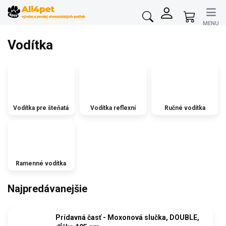
Prejsť
na
Nákupný
obsah
košík
Vodítka
Vodítka pre šteňatá
Vodítka reflexní
Ručné vodítka
Ramenné vodítka
Najpredávanejšie
Prídavná časť - Moxonová slučka, DOUBLE,