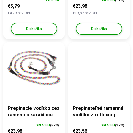
SKLADEM
SKLADEM
(1 KS)
v
€5,79
€23,98
€4,79 bez DPH
€19,82 bez DPH
Do košíka
Do košíka
Prepínacie vodítko cez
Prepínateľné ramenné
rameno s karabínou -
vodítko z reflexnej
dúhové
profi šnúry - s
SKLADEM
(5 KS)
SKLADEM
(3 KS)
moxonovou slučkou,
€23,98
€23,56