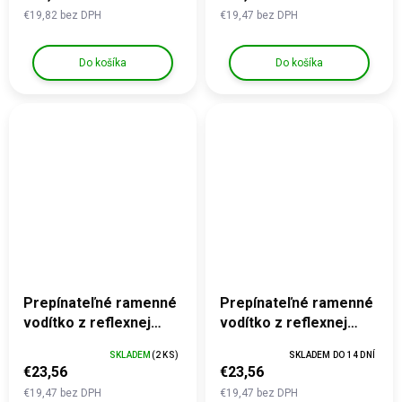
oranžové
€19,82 bez DPH
€19,47 bez DPH
Do košíka
Do košíka
Prepínateľné ramenné
Prepínateľné ramenné
vodítko z reflexnej
vodítko z reflexnej
profi šnúry - s
šnúry PROFI - s
SKLADEM
(2 KS)
SKLADEM DO 14 DNÍ
moxonovou slučkou,
karabínou, oranžové
€23,56
€23,56
zelené
€19,47 bez DPH
€19,47 bez DPH