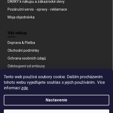
DÁRKY k nákupu a zákaznické slevy
Pozáruční servis - opravy - reklamace
Moja objednávka
Váš nákup
Doprava & Platba
Obchodní podmínky
Ochrana osobních údajů
Odstoupení od smlouvy
Tento web používá soubory cookie. Dalším procházením
Facebook
tohoto webu vyjadřujete souhlas s jejich používáním.. Více
informací
zde
.
Nastavenie
Copyright 2026
All4pet
. Všetky práva vyhradené.
Upraviť nastavenie