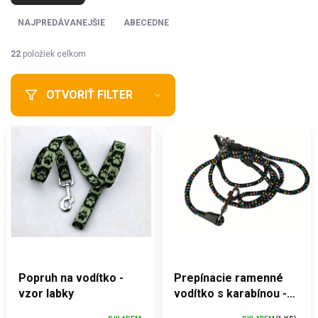
d
e
NAJPREDÁVANEJŠIE
ABECEDNE
n
i
22
položiek celkom
e
p
OTVORIŤ FILTER
r
o
V
d
ý
u
p
k
i
t
s
o
p
v
r
o
d
u
k
Popruh na vodítko -
Prepínacie ramenné
t
vzor labky
vodítko s karabínou -
o
dúhové, čierne