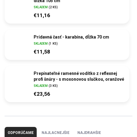
dĺžka 105 cm
SKLADEM
(2 KS)
€11,16
Prídavná časť - karabína, dĺžka 70 cm
SKLADEM
(1 KS)
€11,58
Prepínateľné ramenné vodítko z reflexnej
profi šnúry - s moxonovou slučkou, oranžové
SKLADEM
(3 KS)
€23,56
R
a
ODPORÚČAME
NAJLACNEJŠIE
NAJDRAHŠIE