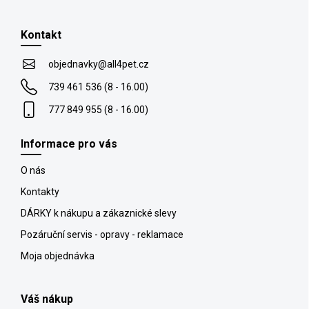
i
á
e
p
p
Kontakt
ä
r
t
v
objednavky
@
all4pet.cz
k
i
y
739 461 536 (8 - 16.00)
e
v
777 849 955 (8 - 16.00)
ý
p
i
Informace pro vás
s
u
O nás
Kontakty
DÁRKY k nákupu a zákaznické slevy
Pozáruční servis - opravy - reklamace
Moja objednávka
Váš nákup