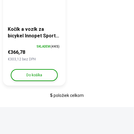
Kočík a vozík za
bicykel Innopet Sporty
Dog Deluxe - Red/Grey
SKLADEM
(4 KS)
€366,78
€303,12 bez DPH
Do košíka
5
položiek celkom
O
v
l
á
d
a
c
Z