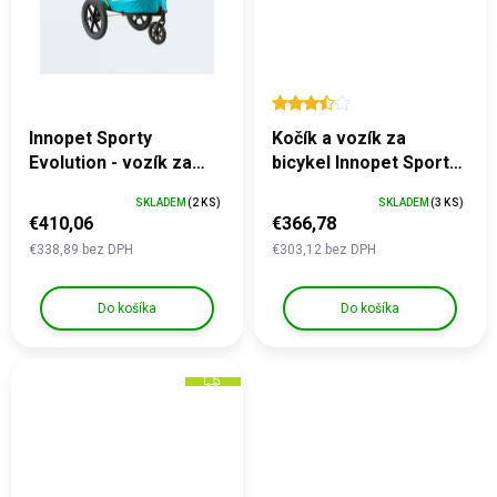
O
O
Innopet Sporty
Kočík a vozík za
Evolution - vozík za
bicykel Innopet Sporty
bicykel - Ocean Blue
Dog Deluxe -
SKLADEM
(2 KS)
SKLADEM
(3 KS)
Black/Silver
€410,06
€366,78
€338,89 bez DPH
€303,12 bez DPH
Do košíka
Do košíka
Z
A
D
A
R
M
O