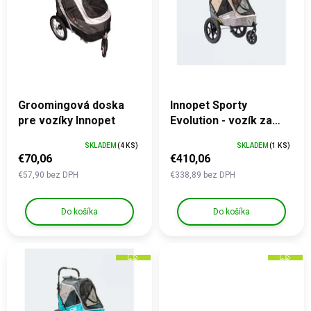
t
R
s
M
o
O
p
v
r
o
d
u
k
Groomingová doska
Innopet Sporty
t
pre vozíky Innopet
Evolution - vozík za
o
bicykel - Latte
SKLADEM
(4 KS)
SKLADEM
(1 KS)
v
€70,06
€410,06
€57,90 bez DPH
€338,89 bez DPH
Do košíka
Do košíka
Z
Z
A
A
D
D
A
A
R
R
M
M