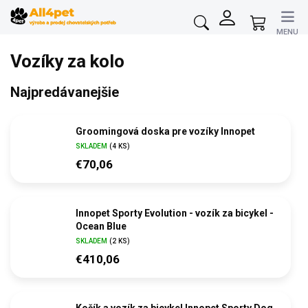
Prejsť
na
Nákupný
obsah
košík
Vozíky za kolo
Najpredávanejšie
Groomingová doska pre vozíky Innopet
SKLADEM
(4 KS)
€70,06
Innopet Sporty Evolution - vozík za bicykel -
Ocean Blue
SKLADEM
(2 KS)
€410,06
Kočík a vozík za bicykel Innopet Sporty Dog