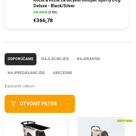
Deluxe - Black/Silver
SKLADEM
(3 KS)
€366,78
R
a
ODPORÚČAME
NAJLACNEJŠIE
NAJDRAHŠIE
d
e
NAJPREDÁVANEJŠIE
ABECEDNE
n
i
5
položiek celkom
e
p
OTVORIŤ FILTER
r
o
V
d
Z
ý
u
A
p
D
k
A
i