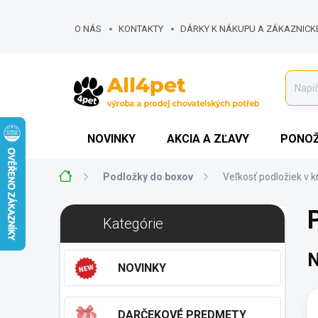
Prejsť
na
O NÁS
KONTAKTY
DÁRKY K NÁKUPU A ZÁKAZNICK
obsah
MOJA OBJEDNÁVKA
NOVINKY
AKCIA A ZĽAVY
PONOŽ
Domov
Podložky do boxov
Veľkosť podložiek v k
B
Preskočiť
Kategórie
o
kategórie
č
N
n
NOVINKY
ý
p
a
DARČEKOVÉ PREDMETY