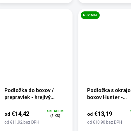
NOVINKA
Podložka do boxov /
Podložka s okraj
prepraviek - hrejivý
boxov Hunter -
mikroplyš Labky
protiotlaková,
termoizolačná
SKLADEM
€14,42
€13,19
od
od
(3 KS)
od €11,92 bez DPH
od €10,90 bez DPH