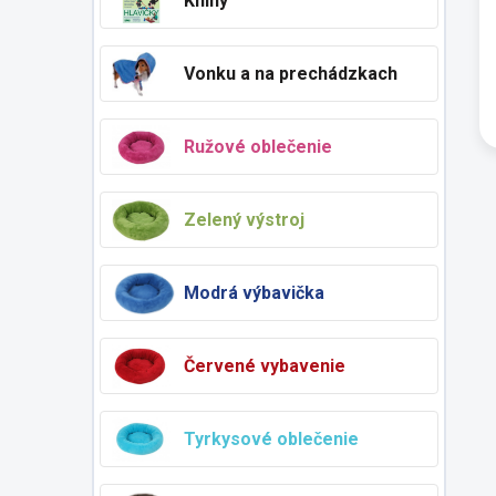
Knihy
Vonku a na prechádzkach
Ružové oblečenie
Zelený výstroj
Modrá výbavička
Červené vybavenie
Tyrkysové oblečenie