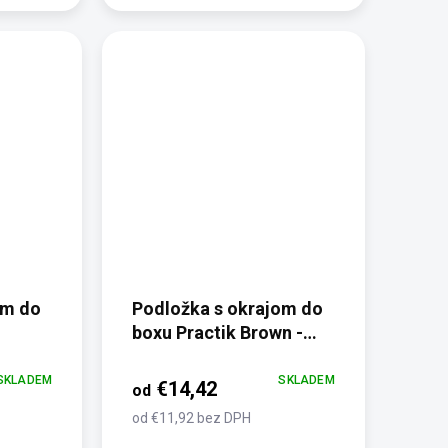
om do
Podložka s okrajom do
boxu Practik Brown -
protiotlaková,
termoizolačná
SKLADEM
SKLADEM
€14,42
od
od €11,92 bez DPH