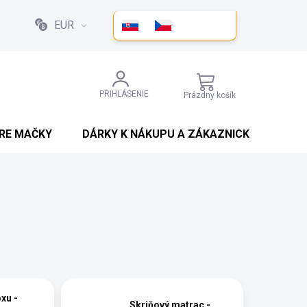
EUR
NÁKUPNÝ
PRIHLÁSENIE
Prázdny košík
KOŠÍK
PRE MAČKY
DÁRKY K NÁKUPU A ZÁKAZNICKÉ SLEVY
xu -
Skriňový matrac -