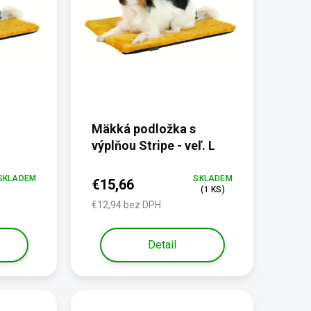
Mäkká podložka s
výplňou Stripe - veľ. L
ľkosť
SKLADEM
SKLADEM
€15,66
(1 KS)
€12,94 bez DPH
Detail