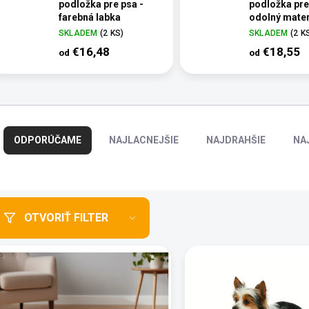
podložka pre psa -
podložka pre
farebná labka
odolný mater
SKLADEM
(2 KS)
SKLADEM
(2 K
€16,48
€18,55
od
od
R
a
ODPORÚČAME
NAJLACNEJŠIE
NAJDRAHŠIE
NA
d
e
n
i
e
OTVORIŤ FILTER
p
r
o
d
u
k