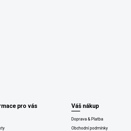
ý
p
i
s
u
rmace pro vás
Váš nákup
Doprava & Platba
kty
Obchodní podmínky