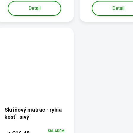
Detail
Detail
Skriňový matrac - rybia
kosť - sivý
SKLADEM