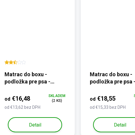
Matrac do boxu -
Matrac do boxu -
podložka pre psa -
podložka pre psa 
farebná labka
odolný materiál
SKLADEM
€16,48
€18,55
od
od
(2 KS)
od €13,62 bez DPH
od €15,33 bez DPH
Detail
Detail