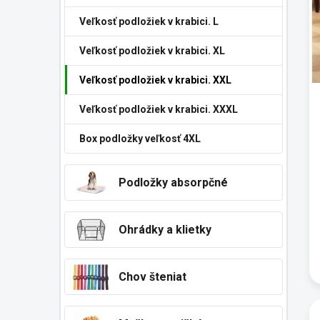
p
Veľkosť podložiek v krabici. L
r
o
Veľkosť podložiek v krabici. XL
d
u
Veľkosť podložiek v krabici. XXL
k
t
Veľkosť podložiek v krabici. XXXL
o
v
Box podložky veľkosť 4XL
Podložky absorpčné
Ohrádky a klietky
Chov šteniat