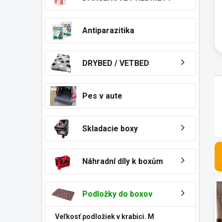
n
e
l
Antiparazitika
DRYBED / VETBED
Pes v aute
Skladacie boxy
Náhradní díly k boxům
V
ý
Podložky do boxov
p
i
Veľkosť podložiek v krabici. M
s