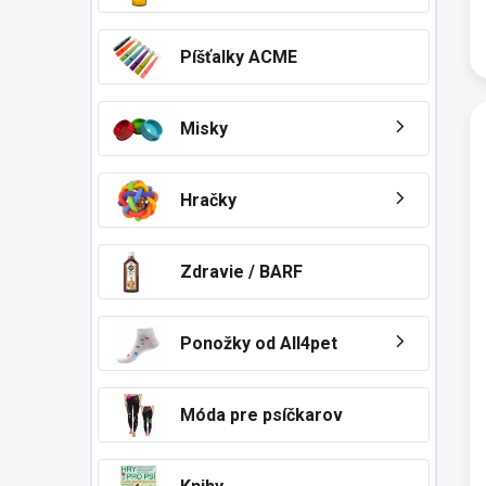
Píšťalky ACME
Misky
Hračky
Zdravie / BARF
Ponožky od All4pet
Móda pre psíčkarov