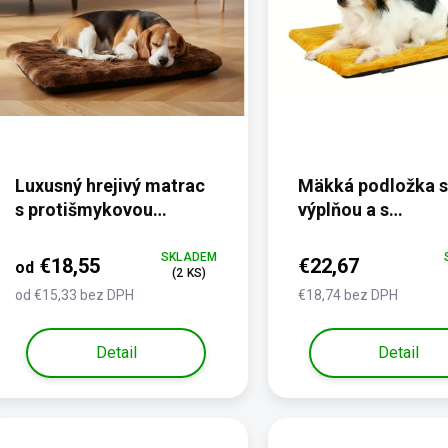
t
o
v
Luxusný hrejivý matrac
Mäkká podložka s
s protišmykovou
výplňou a s
úpravou - hnedá
protišmykom - ve
kožušina
XXXL
SKLADEM
€18,55
€22,67
od
(2 KS)
od €15,33 bez DPH
€18,74 bez DPH
Detail
Detail