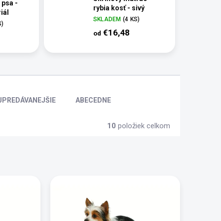
 psa -
rybia kosť - sivý
iál
SKLADEM
(4 KS)
S)
€16,48
od
JPREDÁVANEJŠIE
ABECEDNE
10
položiek celkom