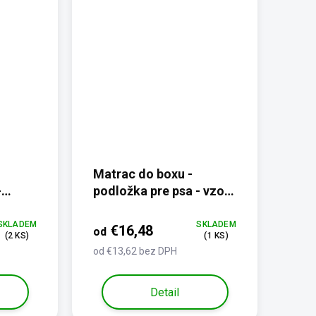
Matrac do boxu -
-
podložka pre psa - vzor
maskáč
SKLADEM
SKLADEM
€16,48
od
(2 KS)
(1 KS)
od €13,62 bez DPH
Detail