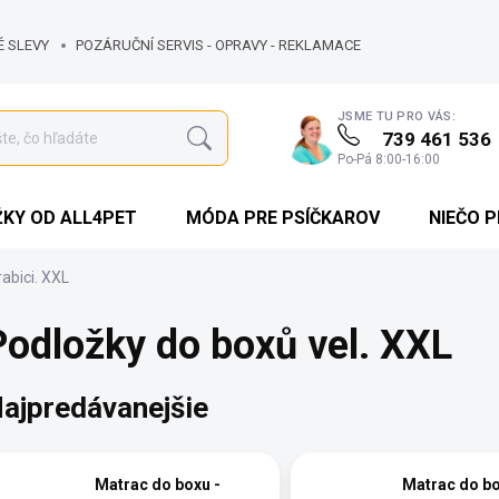
É SLEVY
POZÁRUČNÍ SERVIS - OPRAVY - REKLAMACE
JSME TU PRO VÁS:
739 461 536
Hľadať
Po-Pá 8:00-16:00
KY OD ALL4PET
MÓDA PRE PSÍČKAROV
NIEČO 
rabici. XXL
Podložky do boxů vel. XXL
ajpredávanejšie
Matrac do boxu -
Matrac do bo