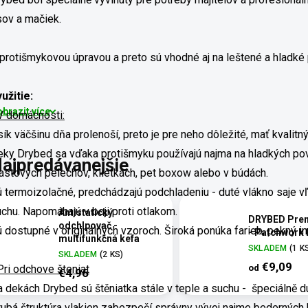
sov a mačiek.
protišmykovou úpravou a preto sú vhodné aj na leštené a hladké
yužitie:
brazit více
V domácnosti:
ík väčšinu dňa prolenoší, preto je pre neho dôležité, mať kvalit
ky Drybed sa vďaka protišmyku používajú najma na hladkých povr
ajpredávanejšie
astových pelechov, klietkách, pet boxow alebo v búdách.
 termoizolačné, predchádzajú podchladeniu - duté vlákno saje vľ
chu. Napomáhajú v boji proti otlakom.
Antistatický
DRYBED Pre
odchlpovač -
 dostupné v originálnych vzoroch. Široká ponúka farieb, pekný i
- Patchwork
multifunkčná kefa
SKLADEM
(1 K
SKLADEM
(2 KS)
€9,09
od
Pri odchove šteniat
€4,96
 dekách Drybed sú štěniatka stále v teple a suchu - špeciálně 
ubá štruktúra vlakien zabezpečí správny vývoj najme bederných 