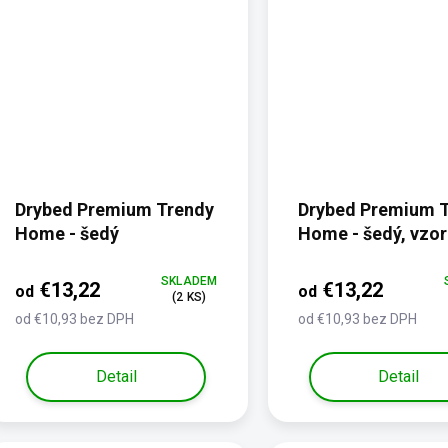
Drybed Premium Trendy
Drybed Premium 
Home - šedý
Home - šedý, vzor
štvorca
SKLADEM
€13,22
€13,22
od
od
(2 KS)
od €10,93 bez DPH
od €10,93 bez DPH
Detail
Detail