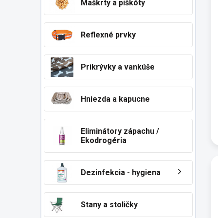
k
Maškrty a piškóty
t
- 
o
-
v
Reflexné prvky
Ne
P
Prikrývky a vankúše
S
V 
Hniezda a kapucne
D
Eliminátory zápachu /
Ekodrogéria
Dezinfekcia - hygiena
Stany a stoličky