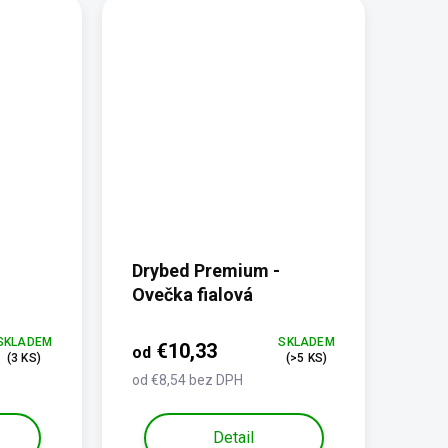
Drybed Premium -
Ovečka fialová
SKLADEM
SKLADEM
€10,33
od
(3 KS)
(>5 KS)
od €8,54 bez DPH
Detail