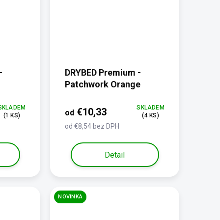
-
DRYBED Premium -
Patchwork Orange
SKLADEM
SKLADEM
€10,33
od
(1 KS)
(4 KS)
od €8,54 bez DPH
Detail
NOVINKA