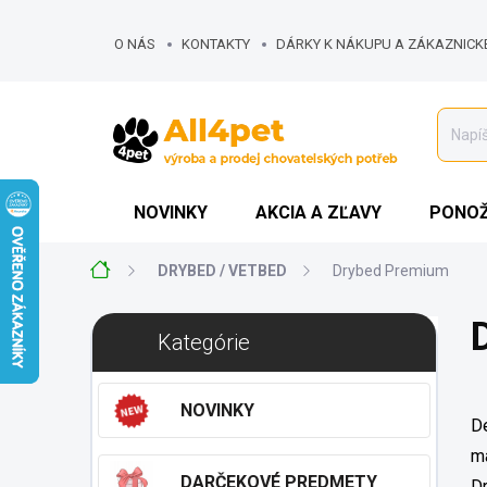
Prejsť
na
O NÁS
KONTAKTY
DÁRKY K NÁKUPU A ZÁKAZNICK
obsah
MOJA OBJEDNÁVKA
NOVINKY
AKCIA A ZĽAVY
PONOŽ
Domov
DRYBED / VETBED
Drybed Premium
B
Preskočiť
Kategórie
o
kategórie
č
n
NOVINKY
ý
De
p
ma
a
DARČEKOVÉ PREDMETY
Dr