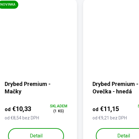
NOVINKA
Drybed Premium -
Drybed Premium -
Mačky
Ovečka - hnedá
SKLADEM
€10,33
€11,15
od
od
(1 KS)
od €8,54 bez DPH
od €9,21 bez DPH
Detail
Detail