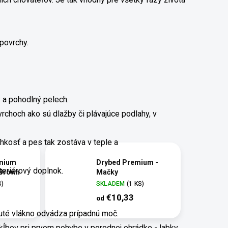
 povrchy.
ný a pohodlný pelech.
choch ako sú dlažby či plávajúce podlahy, v
hkosť a pes tak zostáva v teple a
mium
Drybed Premium -
nteriérový doplnok.
 Brown
Mačky
S)
SKLADEM
(1 KS)
€10,33
od
duté vlákno odvádza prípadnú moč.
kĺbov pri prvom pohybe v porodnej ohrádke - labky