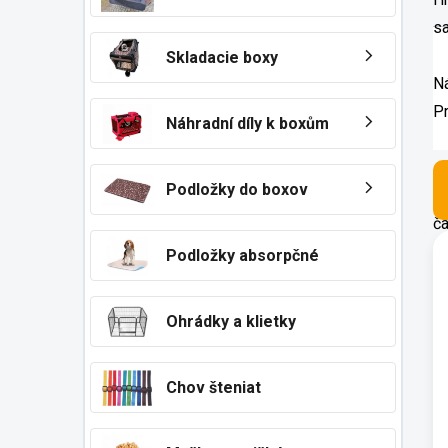
sa
Skladacie boxy
Ná
Pr
Náhradní díly k boxům
- 
Podložky do boxov
Od
ča
V
ý
Podložky absorpčné
p
-
i
V 
s
Ohrádky a klietky
p
r
o
Chov šteniat
Úd
d
- 
u
- 