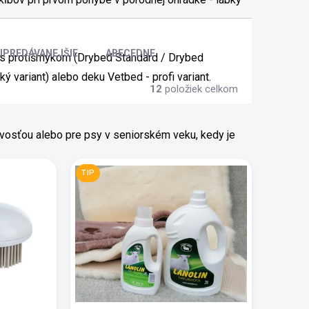
JPREDÁVANEJŠIE
ABECEDNE
 s protišmykom (Drybed Standard / Drybed
 variant) alebo deku Vetbed - profi variant.
12
položiek celkom
osťou alebo pre psy v seniorském veku, kedy je
TIP
.