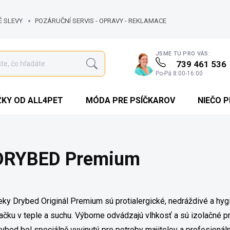
É SLEVY
POZÁRUČNÍ SERVIS - OPRAVY - REKLAMACE
JSME TU PRO VÁS:
739 461 536
Hľadať
Po-Pá 8:00-16:00
KY OD ALL4PET
MÓDA PRE PSÍČKAROV
NIEČO 
DRYBED Premium
ky Drybed Originál Premium sú protialergické, nedráždivé a hygi
čku v teple a suchu. Výborne odvádzajú vlhkosť a sú izolačné pr
ybed bol speciálně vyvinutý pre potreby majitelov a profesionáln