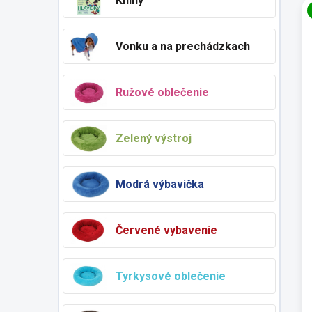
Knihy
Vonku a na prechádzkach
Ružové oblečenie
Zelený výstroj
Modrá výbavička
Červené vybavenie
Tyrkysové oblečenie