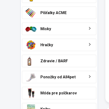
Píšťalky ACME
Misky
Hračky
Zdravie / BARF
Ponožky od All4pet
Móda pre psíčkarov