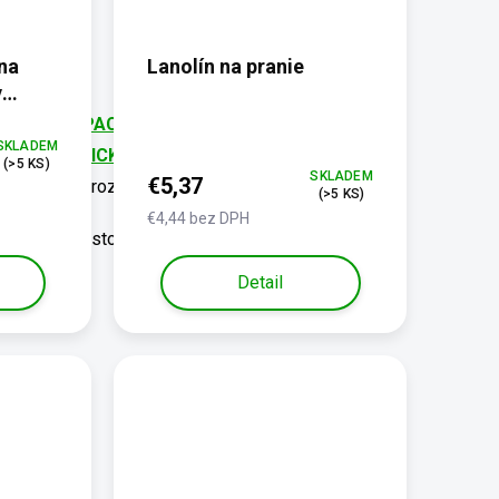
na
Lanolín na pranie
y
vlhkosť)
VIDÁTORY PACHOV
do pracieho kúpeľa.
SKLADEM
o
ANTISTATICKÝHO ODCHLPOVAČE
.
(>5 KS)
SKLADEM
€5,37
požadovaný rozmer.
(>5 KS)
€4,44 bez DPH
hlpy a nečistoty
Detail