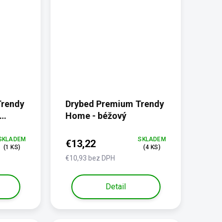
Trendy
Drybed Premium Trendy
Home - béžový
SKLADEM
SKLADEM
€13,22
(1 KS)
(4 KS)
€10,93 bez DPH
Detail