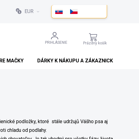
EUR
NÁKUPNÝ
PRIHLÁSENIE
Prázdny košík
KOŠÍK
PRE MAČKY
DÁRKY K NÁKUPU A ZÁKAZNICKÉ SLEVY
enické podložky, ktoré stále udržujů Vášho psa aj
oti chladu od podlahy.
ích chovateľov. Je tak vhodný pre všetky fázy života