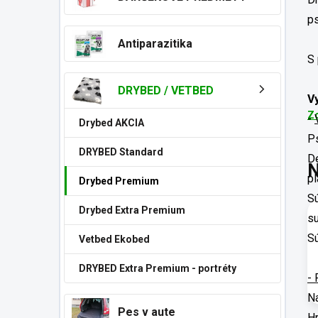
n
e
p
l
Antiparazitika
S 
DRYBED / VETBED
V
Zo
-
Drybed AKCIA
Ps
DRYBED Standard
De
N
pl
Drybed Premium
Sú
Drybed Extra Premium
su
Sú
Vetbed Ekobed
DRYBED Extra Premium - portréty
- 
Na
Pes v aute
Hr