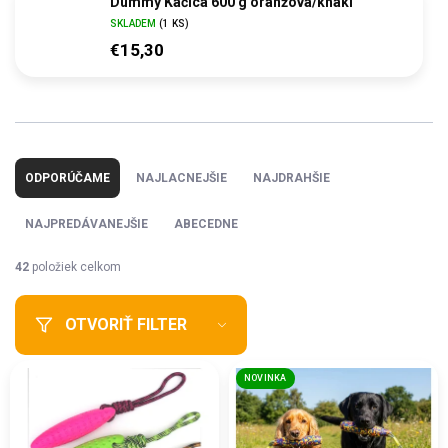
Dummy Kačica 600 g oranžová/khaki
SKLADEM
(1 KS)
€15,30
R
a
ODPORÚČAME
NAJLACNEJŠIE
NAJDRAHŠIE
d
e
NAJPREDÁVANEJŠIE
ABECEDNE
n
i
42
položiek celkom
e
p
OTVORIŤ FILTER
r
o
V
d
NOVINKA
ý
u
p
k
i
t