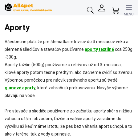
Prejsť
na
Nákupný
obsah
košík
Aporty
Všeobecne platí, že pre šteniatka retrívrov do 3 mesiacov veku a
plemená sliedičov a stavačov používame
aporty textilné
cca 250g
-300g.
Aporty ťažšie (500g) používame u retrívrov už od 3. mesiaca,
kilové aporty potom tesne predtým, ako začneme cvičiť so zverou.
Výbornou pomôckou pre nácvik správneho aportu sú tvrdé
gumové aporty
, ktoré zabraňujú prekusovaniu. Navyše výborne
plávajú na vode.
Pre stavače a sliediče používame zo začiatku aporty skôr s nižšou
váhou a užším obvodom, ťažšie a väčšie aporty zaradíme do
výcviku až keď máme istotu, že pes bez váhania aport uchopí, a to
ako v teréne, tak z vody a prinesie.