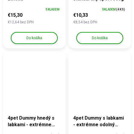
SKLADEM
SKLADEM
(4 KS)
€15,30
€10,33
€12,64 bez DPH
€8,54 bez DPH
Do košíka
Do košíka
4pet Dummy hnedý s
4pet Dummy s labkami
labkami - extrémne
- extrémne odolný
odolný aport
aport