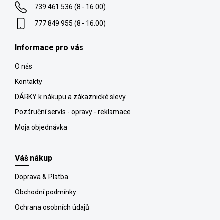
p
739 461 536 (8 - 16.00)
e
i
777 849 955 (8 - 16.00)
s
u
Informace pro vás
O nás
Kontakty
DÁRKY k nákupu a zákaznické slevy
Pozáruční servis - opravy - reklamace
Moja objednávka
Váš nákup
Doprava & Platba
Obchodní podmínky
Ochrana osobních údajů