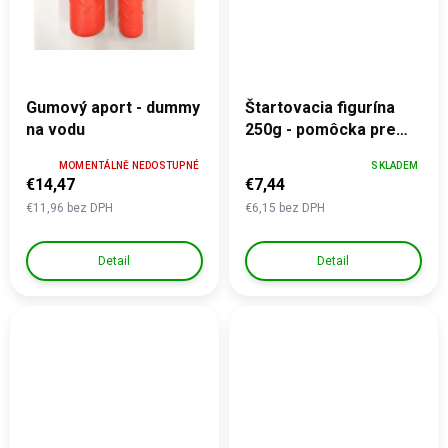
Gumový aport - dummy
Štartovacia figurína
na vodu
250g - pomôcka pre
správny úchop
MOMENTÁLNĚ NEDOSTUPNÉ
SKLADEM
€14,47
€7,44
€11,96 bez DPH
€6,15 bez DPH
Detail
Detail