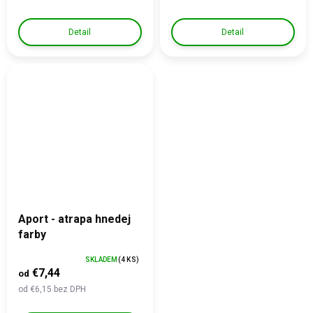
Detail
Detail
Aport - atrapa hnedej
farby
SKLADEM
(4 KS)
€7,44
od
od €6,15 bez DPH