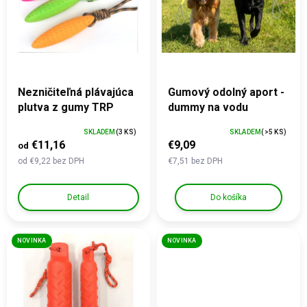
s
o
p
v
r
o
d
u
k
Nezničiteľná plávajúca
Gumový odolný aport -
t
plutva z gumy TRP
dummy na vodu
o
SKLADEM
(3 KS)
SKLADEM
(>5 KS)
v
€11,16
€9,09
od
od €9,22 bez DPH
€7,51 bez DPH
Detail
Do košíka
NOVINKA
NOVINKA