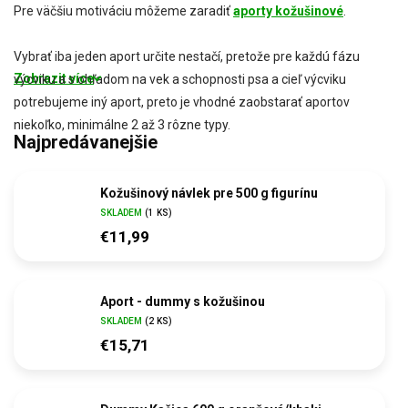
Pre väčšiu motiváciu môžeme zaradiť
aporty kožušinové
.
Vybrať iba jeden aport určite nestačí, pretože pre každú fázu
Zobrazit více
výcviku a s ohľadom na vek a schopnosti psa a cieľ výcviku
potrebujeme iný aport, preto je vhodné zaobstarať aportov
niekoľko, minimálne 2 až 3 rôzne typy.
Najpredávanejšie
Kožušinový návlek pre 500 g figurínu
SKLADEM
(1 KS)
€11,99
Aport - dummy s kožušinou
SKLADEM
(2 KS)
€15,71