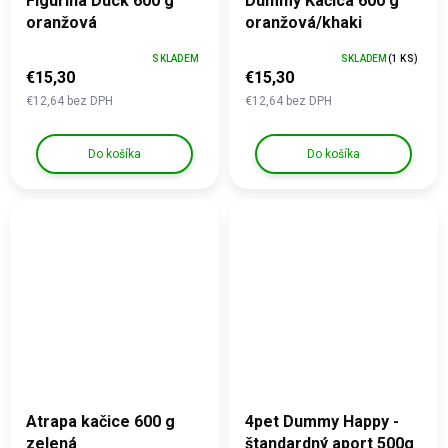
Figurína Duck 600 g
Dummy Kačica 600 g
oranžová
oranžová/khaki
SKLADEM
SKLADEM
(1 KS)
€15,30
€15,30
€12,64 bez DPH
€12,64 bez DPH
Do košíka
Do košíka
Atrapa kačice 600 g
4pet Dummy Happy -
zelená
štandardný aport 500g