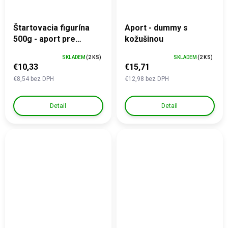
Štartovacia figurína
Aport - dummy s
500g - aport pre
kožušinou
správne uchopenie
SKLADEM
(2 KS)
SKLADEM
(2 KS)
€10,33
€15,71
€8,54 bez DPH
€12,98 bez DPH
Detail
Detail