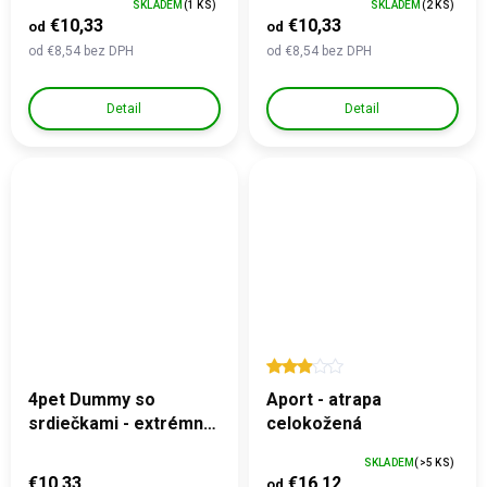
SKLADEM
(1 KS)
SKLADEM
(2 KS)
€10,33
€10,33
od
od
od €8,54 bez DPH
od €8,54 bez DPH
Detail
Detail
4pet Dummy so
Aport - atrapa
srdiečkami - extrémne
celokožená
odolný aport
SKLADEM
(>5 KS)
€10,33
€16,12
od