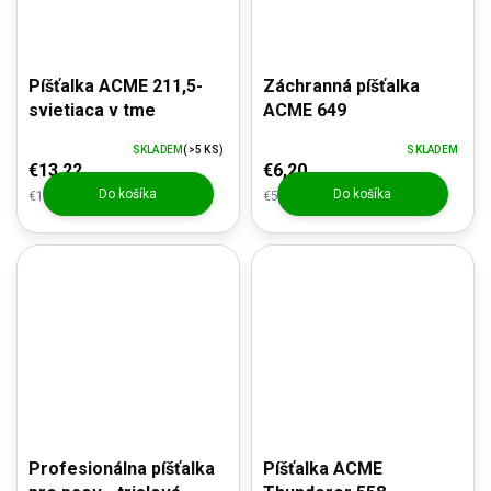
Píšťalka ACME 211,5-
Záchranná píšťalka
svietiaca v tme
ACME 649
SKLADEM
(>5 KS)
SKLADEM
€13,22
€6,20
Do košíka
Do košíka
€10,93 bez DPH
€5,12 bez DPH
Profesionálna píšťalka
Píšťalka ACME