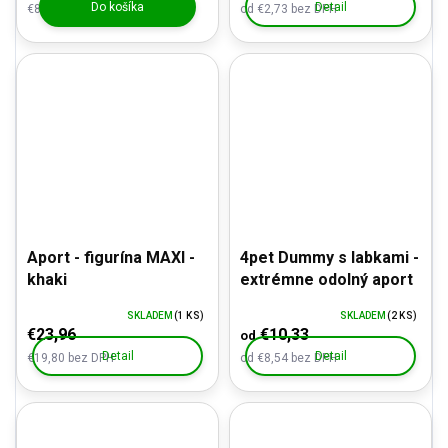
Do košíka
Detail
€8,54 bez DPH
od €2,73 bez DPH
Aport - figurína MAXI -
4pet Dummy s labkami -
khaki
extrémne odolný aport
SKLADEM
(1 KS)
SKLADEM
(2 KS)
€23,96
€10,33
od
Detail
Detail
€19,80 bez DPH
od €8,54 bez DPH