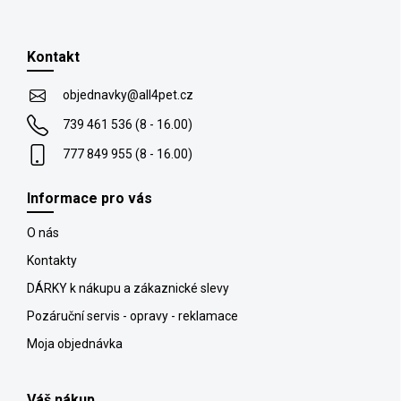
Z
á
p
Kontakt
ä
t
objednavky
@
all4pet.cz
i
739 461 536 (8 - 16.00)
e
777 849 955 (8 - 16.00)
Informace pro vás
O nás
Kontakty
DÁRKY k nákupu a zákaznické slevy
Pozáruční servis - opravy - reklamace
Moja objednávka
Váš nákup