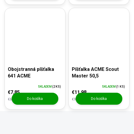
Obojstranná píšťalka
Píšťalka ACME Scout
641 ACME
Master 50,5
SKLADEM
(2 KS)
SKLADEM
(1 KS)
€7,85
€11,98
Do košíka
Do košíka
€6,49 bez DPH
€9,90 bez DPH