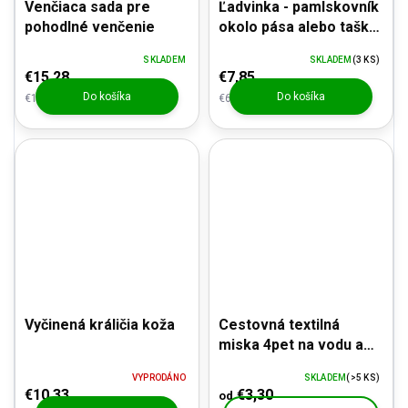
Venčiaca sada pre
Ľadvinka - pamlskovník
pohodlné venčenie
okolo pása alebo taška
cez rameno
SKLADEM
SKLADEM
(3 KS)
€15,28
€7,85
Do košíka
Do košíka
€12,63 bez DPH
€6,49 bez DPH
Vyčinená králičia koža
Cestovná textilná
miska 4pet na vodu a
granule - 3 veľkosti, 2
VYPRODÁNO
SKLADEM
(>5 KS)
vzory
€10,33
€3,30
od