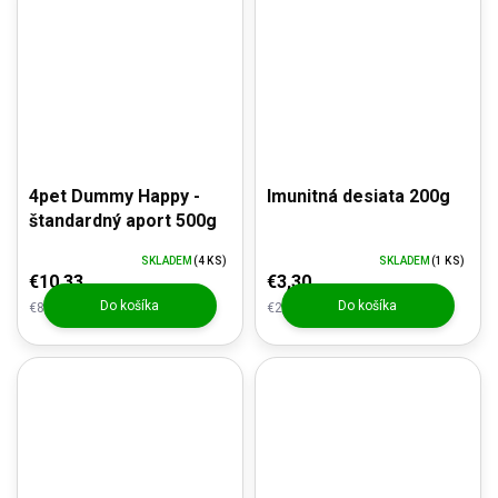
4pet Dummy Happy -
Imunitná desiata 200g
štandardný aport 500g
SKLADEM
(4 KS)
SKLADEM
(1 KS)
€10,33
€3,30
Do košíka
Do košíka
€8,54 bez DPH
€2,95 bez DPH