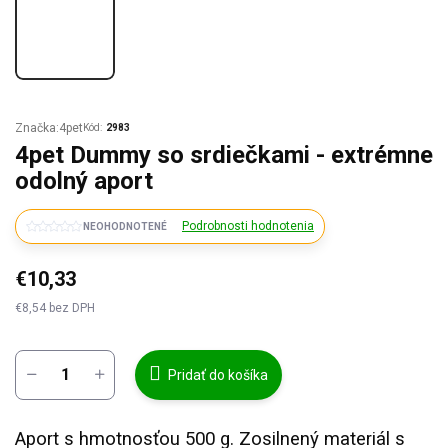
Značka:
4pet
Kód:
2983
4pet Dummy so srdiečkami - extrémne
odolný aport
Podrobnosti hodnotenia
NEOHODNOTENÉ
€10,33
€8,54 bez DPH
Jednotková
cena:
Pridať do košíka
Aport s hmotnosťou 500 g. Zosilnený materiál s