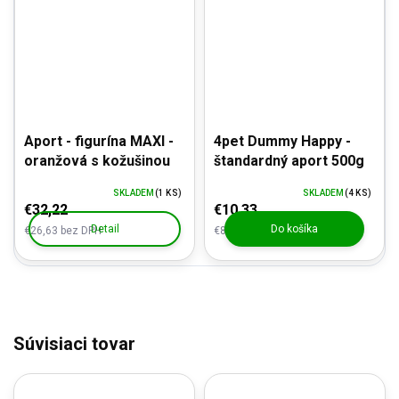
Aport - figurína MAXI -
4pet Dummy Happy -
oranžová s kožušinou
štandardný aport 500g
SKLADEM
(1 KS)
SKLADEM
(4 KS)
€32,22
€10,33
Detail
Do košíka
€26,63 bez DPH
€8,54 bez DPH
Súvisiaci tovar