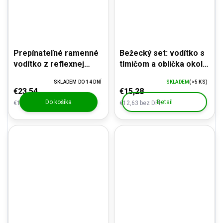
Prepínateľné ramenné
Bežecký set: vodítko s
vodítko z reflexnej
tlmičom a oblička okolo
šnúry PROFI - s
pása
SKLADEM DO 14 DNÍ
SKLADEM
(>5 KS)
karabínou, oranžové
€23,54
€15,28
Do košíka
Detail
€19,45 bez DPH
€12,63 bez DPH