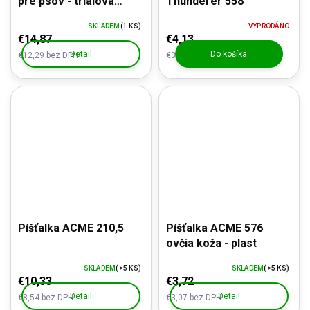
pre psov - trialová
Thunderer 558
ACME 212
SKLADEM
(1 KS)
VYPRODÁNO
€14,87
€4,13
Detail
Do košíka
€12,29 bez DPH
€3,41 bez DPH
Píšťalka ACME 210,5
Píšťalka ACME 576
ovčia koža - plast
SKLADEM
(>5 KS)
SKLADEM
(>5 KS)
€10,33
€3,72
Detail
Detail
€8,54 bez DPH
€3,07 bez DPH