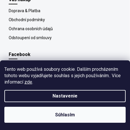
Doprava & Platba
Obchodní podmínky
Ochrana osobních údajů
Odstoupení od smlouvy
Facebook
Tento web používá soubory cookie. Dalším procházením
tohoto webu vyjadřujete souhlas s jejich používáním.. Více
informací
zde
.
Copyright 2026
All4pet
. Všetky práva vyhradené.
Upraviť nastavenie
cookies
Nastavenie
Vytvořil
kashop.cz
&
Shoptet
Súhlasím