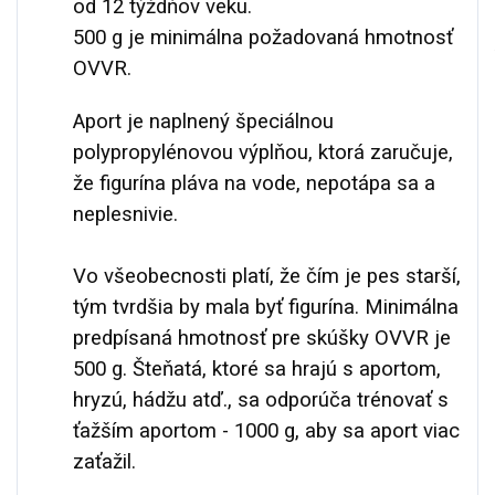
od 12 týždňov veku.
500 g je minimálna požadovaná hmotnosť
OVVR.
Aport je naplnený špeciálnou
polypropylénovou výplňou, ktorá zaručuje,
že figurína pláva na vode, nepotápa sa a
neplesnivie.
Vo všeobecnosti platí, že čím je pes starší,
tým tvrdšia by mala byť figurína. Minimálna
predpísaná hmotnosť pre skúšky OVVR je
500 g.
Šteňatá, ktoré sa hrajú s aportom,
hryzú, hádžu atď., sa odporúča trénovať s
ťažším aportom - 1000 g, aby sa aport viac
zaťažil.