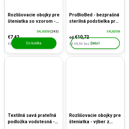
Rozlišovacie obojky pre
ProBioBed - bezprašná
šteniatka so vzorom - 6
sterilná podstielka pre
kusov
odchov šteniat
SKLADEM
(2 KS)
SKLADEM
€7,42
€10,72
od
Do košíka
Detail
€6,13 bez DPH
od €8,86 bez DPH
Textilná savá prateľná
Rozlišovacie obojky pre
podložka vodotesná -
šteniatka - výber z
VYLEPŠENÉ
mnohých farieb