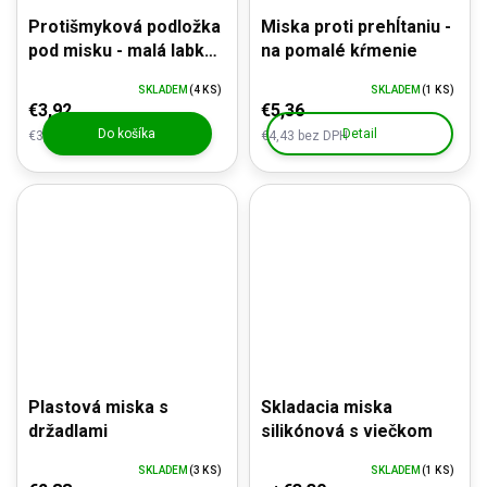
Protišmyková podložka
Miska proti prehĺtaniu -
pod misku - malá labka,
na pomalé kŕmenie
sivá
SKLADEM
(4 KS)
SKLADEM
(1 KS)
€3,92
€5,36
Do košíka
Detail
€3,24 bez DPH
€4,43 bez DPH
Plastová miska s
Skladacia miska
držadlami
silikónová s viečkom
SKLADEM
(3 KS)
SKLADEM
(1 KS)