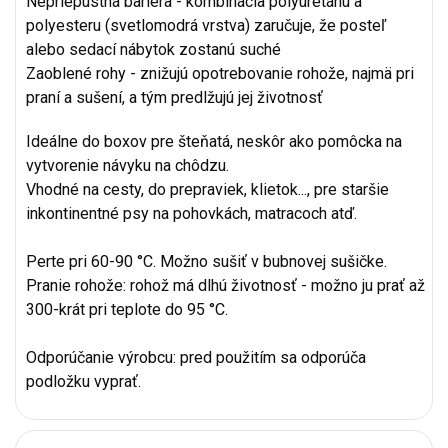
Nepriepustná bariéra - kombinácia polyuretánu a
polyesteru (svetlomodrá vrstva) zaručuje, že posteľ
alebo sedací nábytok zostanú suché
Zaoblené rohy - znižujú opotrebovanie rohože, najmä pri
praní a sušení, a tým predlžujú jej životnosť
Ideálne do boxov pre šteňatá, neskôr ako pomôcka na
vytvorenie návyku na chôdzu.
Vhodné na cesty, do prepraviek, klietok..., pre staršie
inkontinentné psy na pohovkách, matracoch atď.
Perte pri 60-90 °C. Možno sušiť v bubnovej sušičke.
Pranie rohože: rohož má dlhú životnosť - možno ju prať až
300-krát pri teplote do 95 °C.
Odporúčanie výrobcu: pred použitím sa odporúča
podložku vyprať.