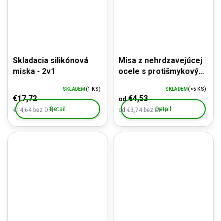
Skladacia silikónová
Misa z nehrdzavejúcej
miska - 2v1
ocele s protišmykovým
dnom
SKLADEM
(1 KS)
SKLADEM
(>5 KS)
€17,72
€4,53
od
Detail
Detail
€14,64 bez DPH
od €3,74 bez DPH