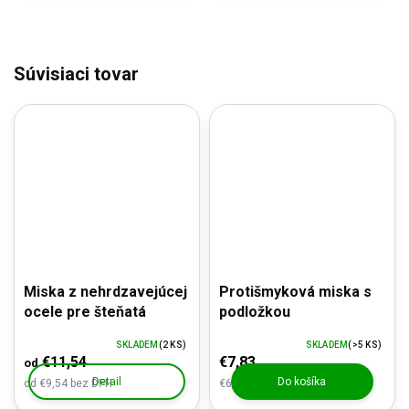
Súvisiaci tovar
Miska z nehrdzavejúcej
Protišmyková miska s
ocele pre šteňatá
podložkou
SKLADEM
(2 KS)
SKLADEM
(>5 KS)
€11,54
€7,83
od
Detail
Do košíka
od €9,54 bez DPH
€6,47 bez DPH