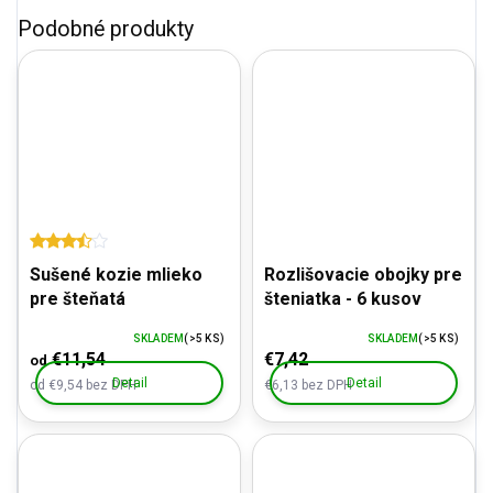
Sušené kozie mlieko
Rozlišovacie obojky pre
pre šteňatá
šteniatka - 6 kusov
SKLADEM
(>5 KS)
SKLADEM
(>5 KS)
€11,54
€7,42
od
Detail
Detail
od €9,54 bez DPH
€6,13 bez DPH