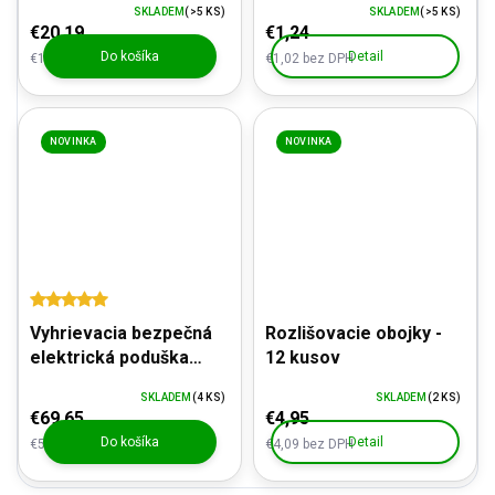
SKLADEM
(>5 KS)
SKLADEM
(>5 KS)
PREVEDENIE -
€20,19
€1,24
pogumovaná, hnedá
Do košíka
Detail
€16,69 bez DPH
€1,02 bez DPH
NOVINKA
NOVINKA
Vyhrievacia bezpečná
Rozlišovacie obojky -
elektrická poduška
12 kusov
60x45cm pre psov a
SKLADEM
(4 KS)
SKLADEM
(2 KS)
mačky
€69,65
€4,95
Do košíka
Detail
€57,56 bez DPH
€4,09 bez DPH