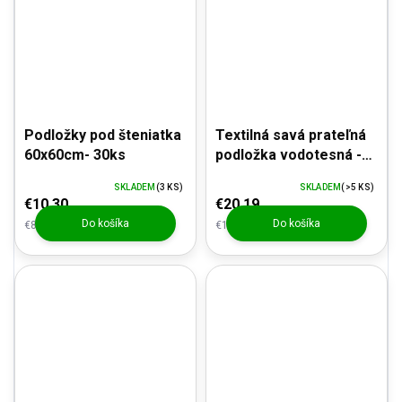
Podložky pod šteniatka
Textilná savá prateľná
60x60cm- 30ks
podložka vodotesná -
VYLEPŠENÉ
SKLADEM
(3 KS)
SKLADEM
(>5 KS)
PREVEDENIE -
€10,30
€20,19
pogumovaná, sivá
Do košíka
Do košíka
€8,51 bez DPH
€16,69 bez DPH