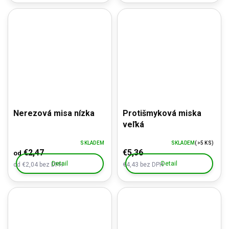
Nerezová misa nízka
Protišmyková miska
veľká
SKLADEM
SKLADEM
(>5 KS)
€2,47
€5,36
od
Detail
Detail
od €2,04 bez DPH
€4,43 bez DPH