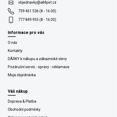
t
objednavky
@
all4pet.cz
i
739 461 536 (8 - 16.00)
e
777 849 955 (8 - 16.00)
Informace pro vás
O nás
Kontakty
DÁRKY k nákupu a zákaznické slevy
Pozáruční servis - opravy - reklamace
Moja objednávka
Váš nákup
Doprava & Platba
Obchodní podmínky