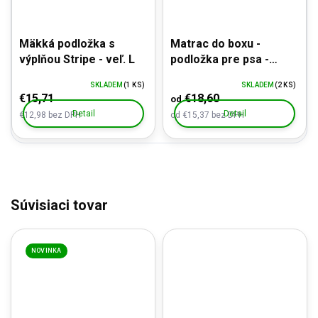
Mäkká podložka s
Matrac do boxu -
výplňou Stripe - veľ. L
podložka pre psa -
odolný materiál
SKLADEM
(1 KS)
SKLADEM
(2 KS)
€15,71
€18,60
od
Detail
Detail
€12,98 bez DPH
od €15,37 bez DPH
Súvisiaci tovar
NOVINKA