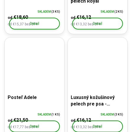
pelech Royal
SKLADEM
(3 KS)
SKLADEM
(2 KS)
€18,60
€16,12
od
od
Detail
Detail
od €15,37 bez DPH
od €13,32 bez DPH
Posteľ Adele
Luxusný kožušinový
pelech pre psa -
protišmyková úprava
SKLADEM
(1 KS)
SKLADEM
(3 KS)
€21,50
€16,12
od
od
Detail
Detail
od €17,77 bez DPH
od €13,32 bez DPH