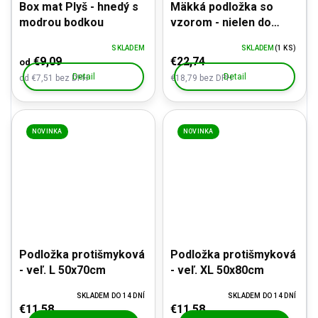
Box mat Plyš - hnedý s
Mäkká podložka so
modrou bodkou
vzorom - nielen do
prepraviek XXXL
SKLADEM
SKLADEM
(1 KS)
€9,09
€22,74
od
Detail
Detail
od €7,51 bez DPH
€18,79 bez DPH
NOVINKA
NOVINKA
Podložka protišmyková
Podložka protišmyková
- veľ. L 50x70cm
- veľ. XL 50x80cm
SKLADEM DO 14 DNÍ
SKLADEM DO 14 DNÍ
€11,58
€11,58