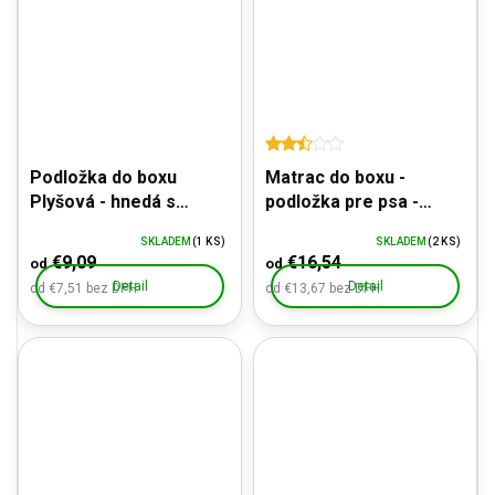
Podložka do boxu
Matrac do boxu -
Plyšová - hnedá s
podložka pre psa -
labkami
farebná labka
SKLADEM
(1 KS)
SKLADEM
(2 KS)
€9,09
€16,54
od
od
Detail
Detail
od €7,51 bez DPH
od €13,67 bez DPH