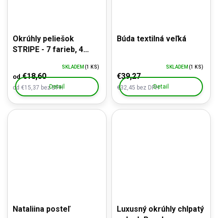
Okrúhly peliešok
Búda textilná veľká
STRIPE - 7 farieb, 4
veľkosti
SKLADEM
(1 KS)
SKLADEM
(1 KS)
€18,60
€39,27
od
Detail
Detail
od €15,37 bez DPH
€32,45 bez DPH
Nataliina posteľ
Luxusný okrúhly chlpatý