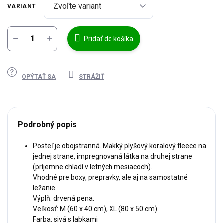
VARIANT
Pridať do košíka
OPÝTAŤ SA
STRÁŽIŤ
Podrobný popis
Posteľ je obojstranná. Mäkký plyšový koralový fleece na
jednej strane, impregnovaná látka na druhej strane
(príjemne chladí v letných mesiacoch).
Vhodné pre boxy, prepravky, ale aj na samostatné
ležanie.
Výplň: drvená pena.
Veľkosť: M (60 x 40 cm), XL (80 x 50 cm).
Farba: sivá s labkami