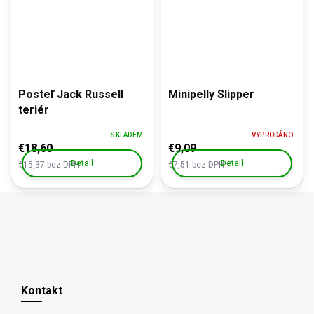
Posteľ Jack Russell
Minipelly Slipper
teriér
SKLADEM
VYPRODÁNO
€18,60
€9,09
Detail
Detail
€15,37 bez DPH
€7,51 bez DPH
Z
á
p
Kontakt
ä