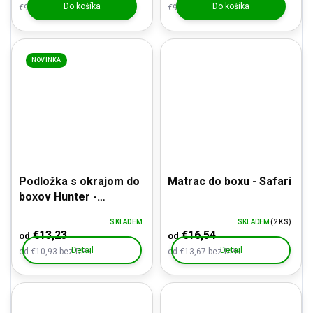
Do košíka
Do košíka
€9,57 bez DPH
€9,57 bez DPH
NOVINKA
Podložka s okrajom do
Matrac do boxu - Safari
boxov Hunter -
protiotlaková,
SKLADEM
SKLADEM
(2 KS)
termoizolačná
€13,23
€16,54
od
od
Detail
Detail
od €10,93 bez DPH
od €13,67 bez DPH