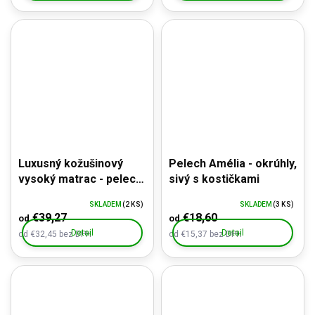
Luxusný kožušinový
Pelech Amélia - okrúhly,
vysoký matrac - pelech
sivý s kostičkami
pre psa - protišmyková
SKLADEM
(2 KS)
SKLADEM
(3 KS)
úprava
€39,27
€18,60
od
od
Detail
Detail
od €32,45 bez DPH
od €15,37 bez DPH