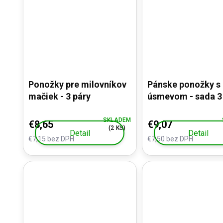
Ponožky pre milovníkov
Pánske ponožky s
mačiek - 3 páry
úsmevom - sada 3
SKLADEM
€8,65
€9,07
(2 KS)
Detail
Detail
€7,15 bez DPH
€7,50 bez DPH