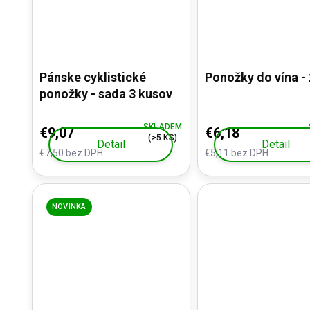
Pánske cyklistické
Ponožky do vína - 
ponožky - sada 3 kusov
SKLADEM
€9,07
€6,18
(>5 KS)
Detail
Detail
€7,50 bez DPH
€5,11 bez DPH
NOVINKA