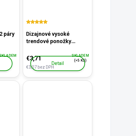
2 páry
Dizajnové vysoké
trendové ponožky
VIANOCE - česká výroba
SKLADEM
SKLADEM
€3,71
(>5 KS)
Detail
€3,07 bez DPH