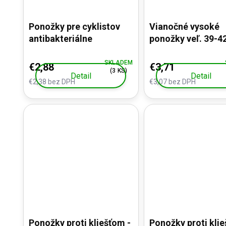
Ponožky pre cyklistov
Vianočné vysoké
antibakteriálne
ponožky veľ. 39-4
SKLADEM
€2,88
€3,71
(3 KS)
Detail
Detail
€2,38 bez DPH
€3,07 bez DPH
Ponožky proti kliešťom -
Ponožky proti klie