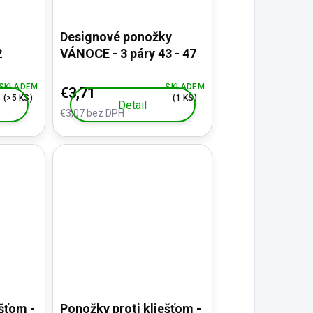
Designové ponožky
2
VÁNOCE - 3 páry 43 - 47
SKLADEM
SKLADEM
€3,71
(>5 KS)
(1 KS)
Detail
€3,07 bez DPH
šťom -
Ponožky proti kliešťom -