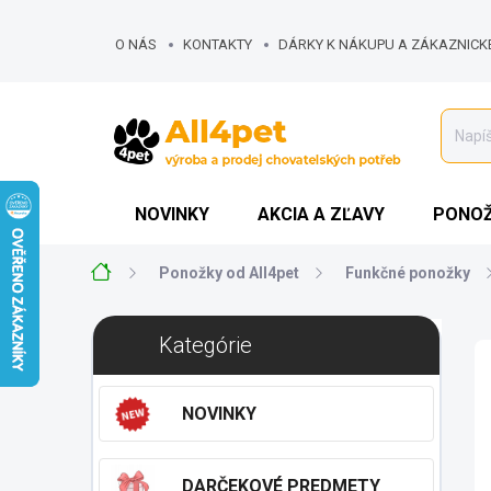
Prejsť
na
O NÁS
KONTAKTY
DÁRKY K NÁKUPU A ZÁKAZNICK
obsah
MOJA OBJEDNÁVKA
NOVINKY
AKCIA A ZĽAVY
PONOŽ
Domov
Ponožky od All4pet
Funkčné ponožky
B
Preskočiť
Kategórie
o
kategórie
č
n
NOVINKY
ý
p
a
DARČEKOVÉ PREDMETY