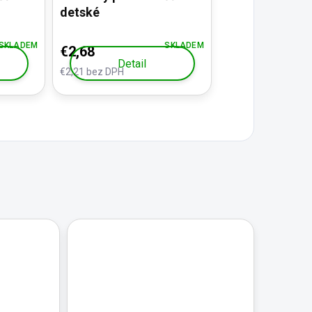
detské
SKLADEM
SKLADEM
€2,68
Detail
€2,21 bez DPH