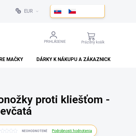
EUR
NÁKUPNÝ
PRIHLÁSENIE
Prázdny košík
KOŠÍK
PRE MAČKY
DÁRKY K NÁKUPU A ZÁKAZNICKÉ SLEVY
onožky proti kliešťom -
ievčatá
Podrobnosti hodnotenia
NEOHODNOTENÉ