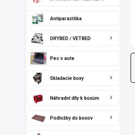
n
e
l
Antiparazitika
DRYBED / VETBED
Pes v aute
Skladacie boxy
Náhradní díly k boxům
Podložky do boxov