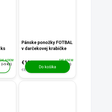
Pánske ponožky FOTBAL
 ks
v darčekovej krabičke
SKLADEM
SKLADEM
€10,30
(>5 KS)
(>5 KS)
Do košíka
€8,51 bez DPH