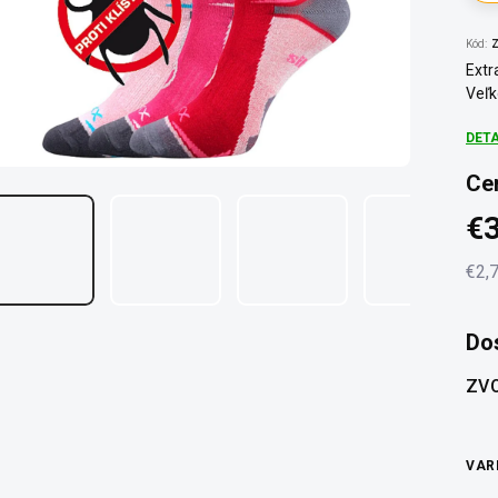
Kód:
Z
Extr
Veľk
DET
Ce
€3
€2,
Jedn
cena
Do
ZVO
VAR