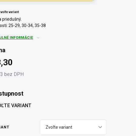
voľte variant
a priedušný.
osti: 25-29, 30-34, 35-38
AILNÉ INFORMÁCIE
na
,30
73 bez DPH
otková
:
stupnost
ĽTE VARIANT
IANT