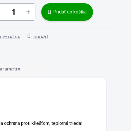
Pridať do košíka
OPÝTAŤ SA
STRÁŽIŤ
arametry
ochrana proti kliešťom, teplotná trieda: