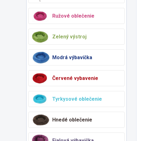
Ružové oblečenie
Zelený výstroj
Modrá výbavička
Červené vybavenie
Tyrkysové oblečenie
Hnedé oblečenie
Fialová výbavička