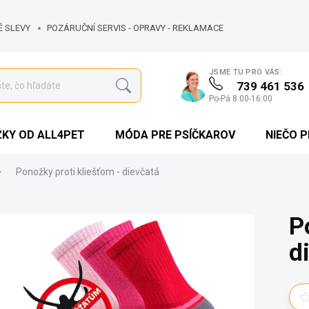
É SLEVY
POZÁRUČNÍ SERVIS - OPRAVY - REKLAMACE
JSME TU PRO VÁS:
739 461 536
Hľadať
Po-Pá 8:00-16:00
KY OD ALL4PET
MÓDA PRE PSÍČKAROV
NIEČO 
Ponožky proti kliešťom - dievčatá
P
d