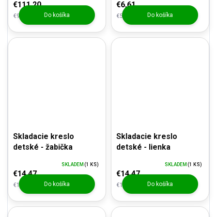
€111,20
€6,61
Do košíka
Do košíka
€91,90 bez DPH
€5,46 bez DPH
Skladacie kreslo
Skladacie kreslo
detské - žabička
detské - lienka
SKLADEM
(1 KS)
SKLADEM
(1 KS)
€14,47
€14,47
Do košíka
Do košíka
€11,96 bez DPH
€11,96 bez DPH