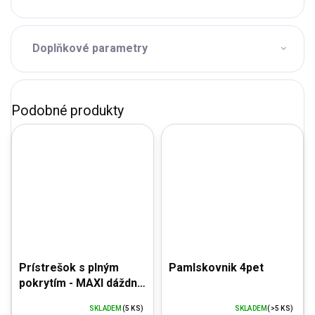
Doplňkové parametry
Prístrešok s plným
Pamlskovnik 4pet
pokrytím - MAXI dáždnik
s bočnými stenami -
SKLADEM
(5 KS)
SKLADEM
(>5 KS)
priemer 3,2 m