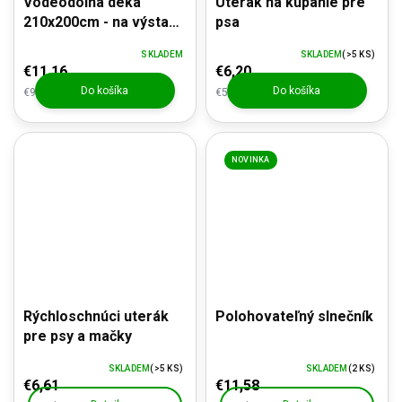
Vodeodolná deka
Uterák na kúpanie pre
210x200cm - na výstavy,
psa
dovolenku, kemping
SKLADEM
SKLADEM
(>5 KS)
€11,16
€6,20
Do košíka
Do košíka
€9,22 bez DPH
€5,12 bez DPH
NOVINKA
Rýchloschnúci uterák
Polohovateľný slnečník
pre psy a mačky
SKLADEM
(>5 KS)
SKLADEM
(2 KS)
€6,61
€11,58