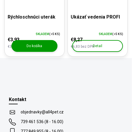
Rýchloschnúci uterák
Ukázať vedenia PROFI
SKLADEM
(>5 KS)
SKLADEM
(>5 KS)
€3,93
€8,27
Do košíka
Detail
€3,25 bez DPH
€6,83 bez DPH
Z
á
p
Kontakt
ä
t
objednavky
@
all4pet.cz
i
739 461 536 (8 - 16.00)
e
777 849 955 (8 - 16.00)