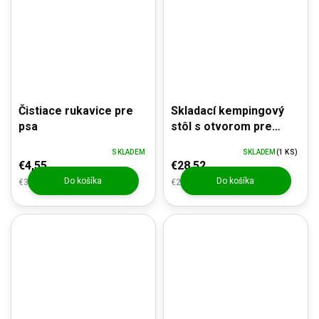
Čistiace rukavice pre
Skladací kempingový
psa
stôl s otvorom pre
slnečník - imitácia
SKLADEM
SKLADEM
(1 KS)
dreva
€4,55
€28,52
Do košíka
Do košíka
€3,76 bez DPH
€23,57 bez DPH