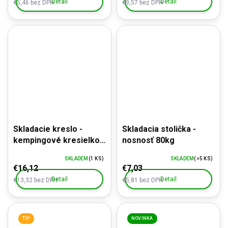
Detail
Detail
€5,46 bez DPH
€9,57 bez DPH
Skladacie kreslo -
Skladacia stolička -
kempingové kresielko -
nosnosť 80kg
nosnosť 120kg
SKLADEM
(1 KS)
SKLADEM
(>5 KS)
€16,12
€7,03
Detail
Detail
€13,32 bez DPH
€5,81 bez DPH
TIP
NOVINKA