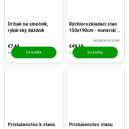
Držiak na slnečník,
Rýchlorozkladací stan
rybársky dáždnik
150x190cm - materiál s
ochranou pred UV
SKLADEM DO 3 DNŮ
€7,44
€49,19
Do košíka
Do košíka
€6,15 bez DPH
€40,65 bez DPH
Príslušenstvo k stanu
Príslušenstvo stanu