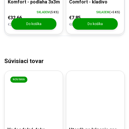
Komfort - podlaha 3x3m
Comfort - kladivo
SKLADEM
(5 KS)
SKLADEM
(>5 KS)
€32,66
€7,85
Do košíka
Do košíka
€26,99 bez DPH
€6,49 bez DPH
Súvisiaci tovar
NOVINKA