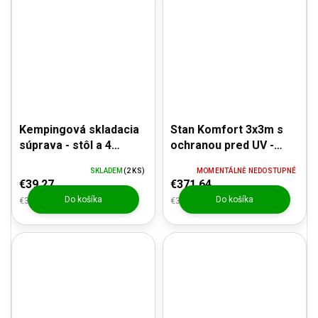
Kempingová skladacia
Stan Komfort 3x3m s
súprava - stôl a 4
ochranou pred UV -
stoličky
ružová
SKLADEM
(2 KS)
MOMENTÁLNĚ NEDOSTUPNÉ
€39,27
€371,64
Do košíka
Do košíka
€32,45 bez DPH
€307,14 bez DPH