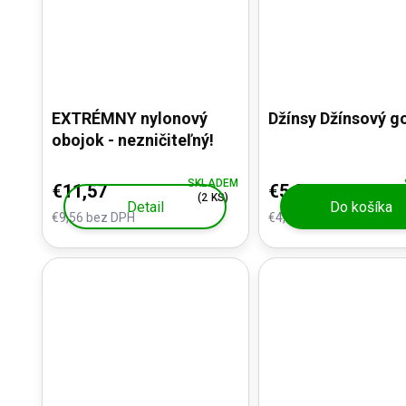
EXTRÉMNY nylonový
Džínsy Džínsový go
obojok - nezničiteľný!
SKLADEM
€11,57
€5,37
(2 KS)
Detail
Do košíka
€9,56 bez DPH
€4,44 bez DPH