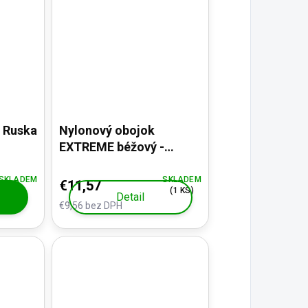
 Ruska
Nylonový obojok
EXTREME béžový -
nezničiteľný!
SKLADEM
SKLADEM
€11,57
(1 KS)
Detail
€9,56 bez DPH