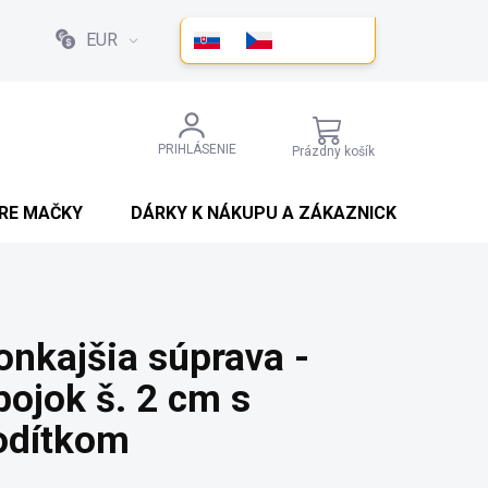
EUR
NÁKUPNÝ
PRIHLÁSENIE
Prázdny košík
KOŠÍK
PRE MAČKY
DÁRKY K NÁKUPU A ZÁKAZNICKÉ SLEVY
onkajšia súprava -
bojok š. 2 cm s
odítkom