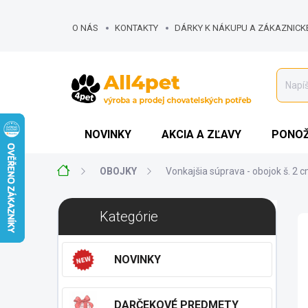
Prejsť
na
O NÁS
KONTAKTY
DÁRKY K NÁKUPU A ZÁKAZNICK
obsah
MOJA OBJEDNÁVKA
NOVINKY
AKCIA A ZĽAVY
PONOŽ
Domov
OBOJKY
Vonkajšia súprava - obojok š. 2 
B
Preskočiť
Kategórie
o
kategórie
č
n
NOVINKY
ý
p
a
DARČEKOVÉ PREDMETY