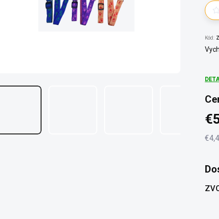
Kód:
Z
Vych
DET
Ce
€5
€4,
Jedn
cena
Do
ZVO