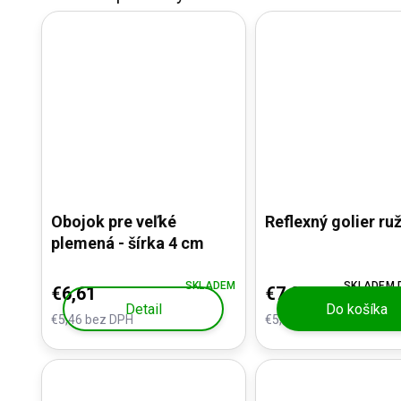
Obojok pre veľké
Reflexný golier ru
plemená - šírka 4 cm
SKLADEM
SKLADEM D
€6,61
€7,02
Detail
Do košíka
€5,46 bez DPH
€5,80 bez DPH