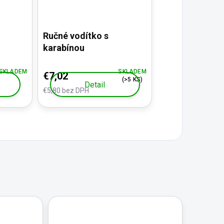
Ručné vodítko s
karabínou
SKLADEM
SKLADEM
€7,02
(>5 KS)
Detail
€5,80 bez DPH