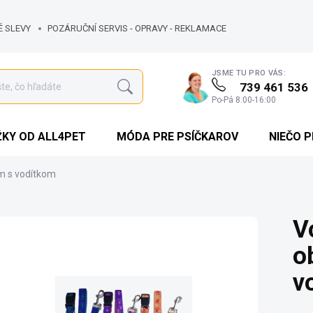
É SLEVY
POZÁRUČNÍ SERVIS - OPRAVY - REKLAMACE
JSME TU PRO VÁS:
739 461 536
Hľadať
Po-Pá 8:00-16:00
KY OD ALL4PET
MÓDA PRE PSÍČKAROV
NIEČO 
cm s vodítkom
V
o
v