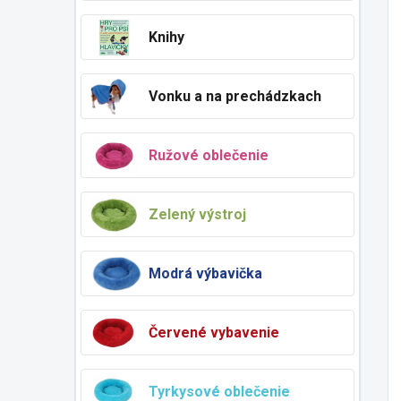
Knihy
Vonku a na prechádzkach
Ružové oblečenie
Zelený výstroj
Modrá výbavička
Červené vybavenie
Tyrkysové oblečenie