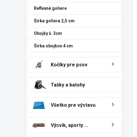
Reflexné goliere
Šírka goliera 2,5 cm
Obojky š. 3cm
Šírka obojkov 4 cm
Kočíky pre psov
Tašky a batohy
Všetko pre výstavu
Výcvik, aporty ...