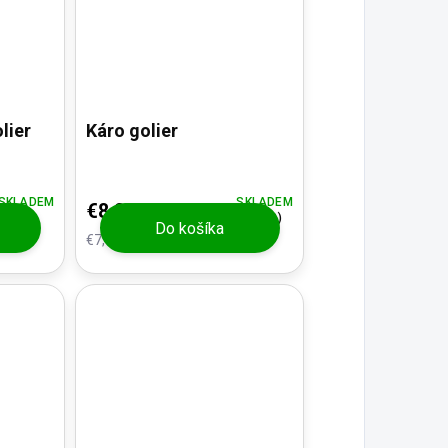
lier
Káro golier
SKLADEM
SKLADEM
€8,88
(1 KS)
Do košíka
€7,34 bez DPH