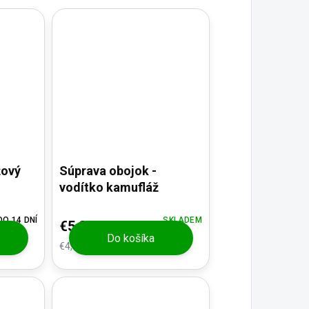
žový
Súprava obojok -
vodítko kamufláž
O 14 DNÍ
SKLADEM
€5,37
Do košíka
€4,44 bez DPH