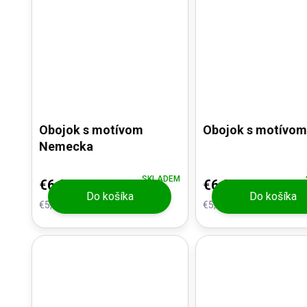
Obojok s motívom
Obojok s motívom
Nemecka
SKLADEM
€6,20
€6,20
Do košíka
Do košíka
€5,12 bez DPH
€5,12 bez DPH