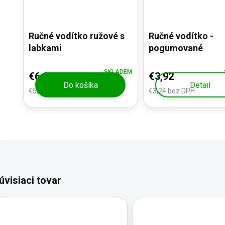
Ručné vodítko ružové s
Ručné vodítko -
labkami
pogumované
SKLADEM
€6,20
€3,92
Do košíka
Detail
€5,12 bez DPH
€3,24 bez DPH
úvisiaci tovar