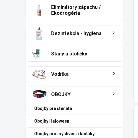
Eliminátory zápachu /
Ekodrogéria
Dezinfekcia - hygiena
Stany a stoličky
Vodítka
OBOJKY
Obojky pre šteňatá
Obojky Haloween
Obojky pro myslivce a koňáky