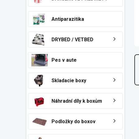
n
e
l
Antiparazitika
DRYBED / VETBED
Pes v aute
Skladacie boxy
Náhradní díly k boxům
Podložky do boxov