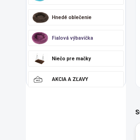
Hnedé oblečenie
Fialová výbavička
Niečo pre mačky
AKCIA A ZĽAVY
S