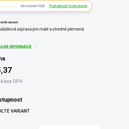
Podrobnosti hodnotenia
NEOHODNOTENÉ
voľte variant
ádzková súprava pre malé a stredné plemená.
AILNÉ INFORMÁCIE
na
,37
44 bez DPH
otková
:
stupnost
ĽTE VARIANT