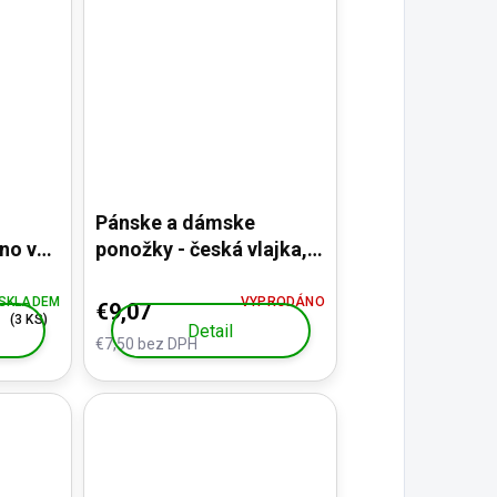
Pánske a dámske
no v
ponožky - česká vlajka,
í v
sada 3 párov
SKLADEM
VYPRODÁNO
€9,07
(3 KS)
Detail
€7,50 bez DPH