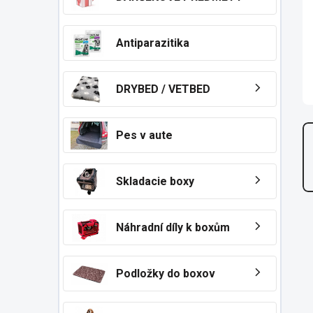
n
e
l
Antiparazitika
DRYBED / VETBED
Pes v aute
Skladacie boxy
Náhradní díly k boxům
Podložky do boxov