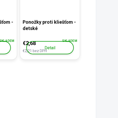
šťom -
Ponožky proti kliešťom -
detské
SKLADEM
SKLADEM
€2,68
Detail
€2,21 bez DPH