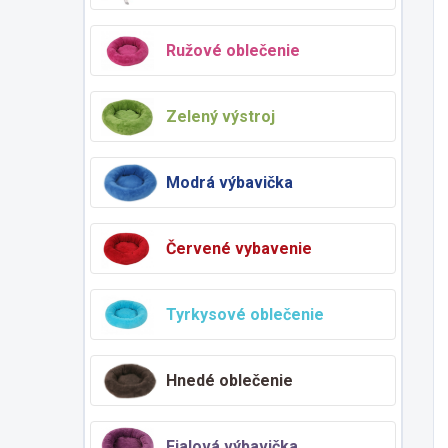
Ružové oblečenie
Zelený výstroj
Modrá výbavička
Červené vybavenie
Tyrkysové oblečenie
Hnedé oblečenie
Fialová výbavička