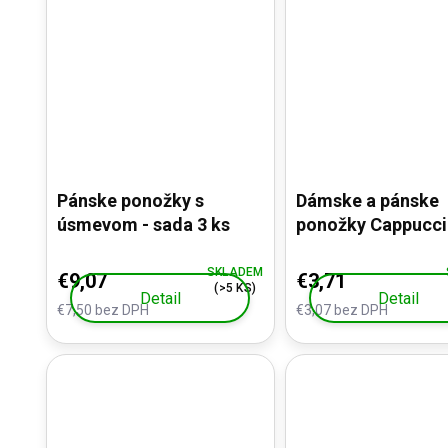
Pánske ponožky s
Dámske a pánske
úsmevom - sada 3 ks
ponožky Cappucci
darčekovom balen
šálke
SKLADEM
€9,07
€3,71
(>5 KS)
Detail
Detail
€7,50 bez DPH
€3,07 bez DPH