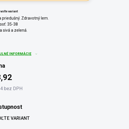
voľte variant
a priedušný. Zdravotný lem.
osť: 35-38
a sivá a zelená.
AILNÉ INFORMÁCIE
na
,92
24 bez DPH
otková
:
stupnost
ĽTE VARIANT