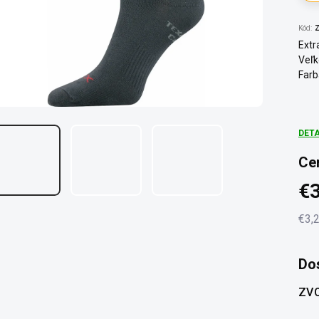
Kód:
Z
Extr
Veľk
Farb
DET
Ce
€3
€3,
Jedn
cena
Do
ZVO