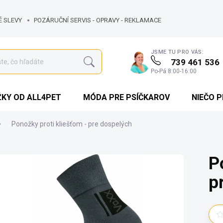
É SLEVY
POZÁRUČNÍ SERVIS - OPRAVY - REKLAMACE
JSME TU PRO VÁS:
739 461 536
Hľadať
Po-Pá 8:00-16:00
KY OD ALL4PET
MÓDA PRE PSÍČKAROV
NIEČO 
Ponožky proti kliešťom - pre dospelých
P
p