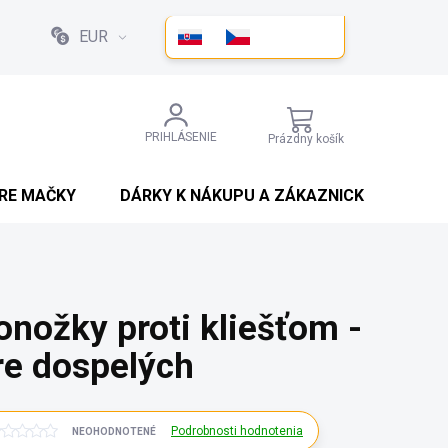
EUR
NÁKUPNÝ
PRIHLÁSENIE
Prázdny košík
KOŠÍK
PRE MAČKY
DÁRKY K NÁKUPU A ZÁKAZNICKÉ SLEVY
onožky proti kliešťom -
re dospelých
Podrobnosti hodnotenia
NEOHODNOTENÉ