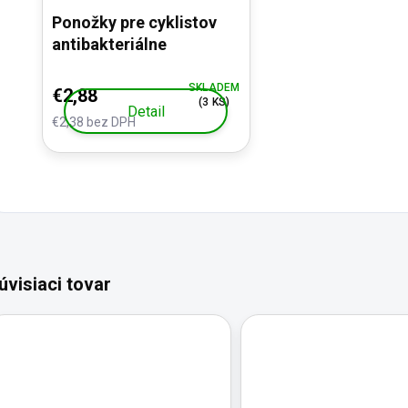
Ponožky pre cyklistov
antibakteriálne
SKLADEM
€2,88
(3 KS)
Detail
€2,38 bez DPH
úvisiaci tovar