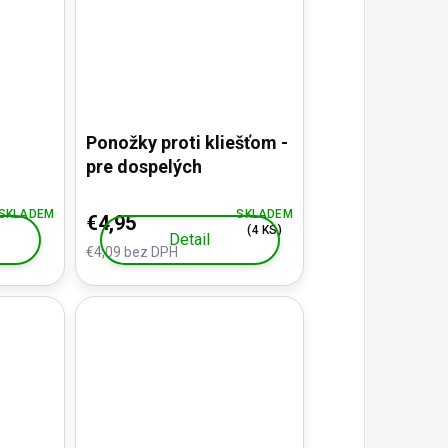
Ponožky proti kliešťom -
pre dospelých
SKLADEM
SKLADEM
€4,95
(4 KS)
Detail
€4,09 bez DPH