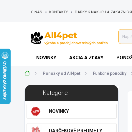
Prejsť
na
O NÁS
KONTAKTY
DÁRKY K NÁKUPU A ZÁKAZNICK
obsah
MOJA OBJEDNÁVKA
NOVINKY
AKCIA A ZĽAVY
PONOŽ
Domov
Ponožky od All4pet
Funkčné ponožky
B
Preskočiť
Kategórie
o
kategórie
č
n
NOVINKY
ý
p
a
DARČEKOVÉ PREDMETY