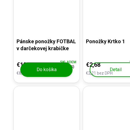
Pánske ponožky FOTBAL
Ponožky Krtko 1
v darčekovej krabičke
SKLADEM
€10,30
€2,68
(>5 KS)
Do košíka
Detail
€8,51 bez DPH
€2,21 bez DPH