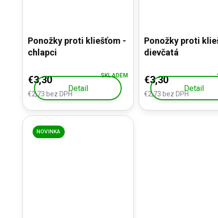
Ponožky proti kliešťom -
Ponožky proti klie
chlapci
dievčatá
SKLADEM
€3,30
€3,30
Detail
Detail
€2,73 bez DPH
€2,73 bez DPH
NOVINKA